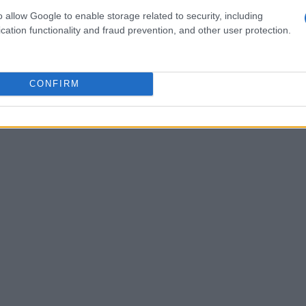
o allow Google to enable storage related to security, including
a senza menzionare
Mount Vernon
, la residenza
cation functionality and fraud prevention, and other user protection.
re 2025, i visitatori possono scoprire la vita
a rivoluzionaria, immergendosi in un’esperienza
razioni e racconti, i partecipanti potranno
CONFIRM
patrioti americani.