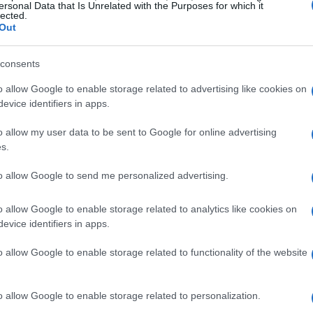
 2 maggio 2025, il pubblico potrà assistere a
ersonal Data that Is Unrelated with the Purposes for which it
lected.
 sbattono e scambi di identità, immerso in una
Out
trale non solo intrattiene, ma invita anche alla
 rendendo l’arte un potente strumento di
consents
o allow Google to enable storage related to advertising like cookies on
evice identifiers in apps.
o allow my user data to be sent to Google for online advertising
s.
ria americana, il
tour Faith & Freedom
offre
to allow Google to send me personalized advertising.
tto del cristianesimo sulla formazione della
l 2 maggio 2027, porterà i partecipanti attraverso
o allow Google to enable storage related to analytics like cookies on
evice identifiers in apps.
me la fede abbia influenzato le decisioni politiche
ortunità imperdibile per comprendere le radici
o allow Google to enable storage related to functionality of the website
o allow Google to enable storage related to personalization.