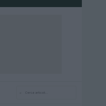
⌕
Cerca