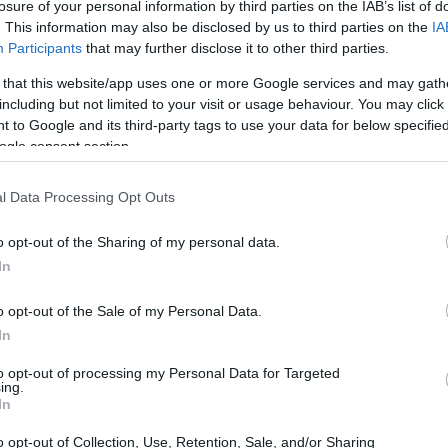
losure of your personal information by third parties on the IAB’s list of
. This information may also be disclosed by us to third parties on the
IA
Participants
that may further disclose it to other third parties.
 that this website/app uses one or more Google services and may gath
including but not limited to your visit or usage behaviour. You may click 
 to Google and its third-party tags to use your data for below specifi
ogle consent section.
l Data Processing Opt Outs
o opt-out of the Sharing of my personal data.
In
o opt-out of the Sale of my Personal Data.
In
to opt-out of processing my Personal Data for Targeted
nter for American Theatre
ing.
In
presentazione teatrale presso l’
Arena Stage
al
o opt-out of Collection, Use, Retention, Sale, and/or Sharing