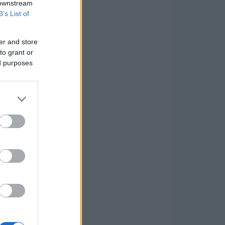
 downstream
B’s List of
er and store
to grant or
ed purposes