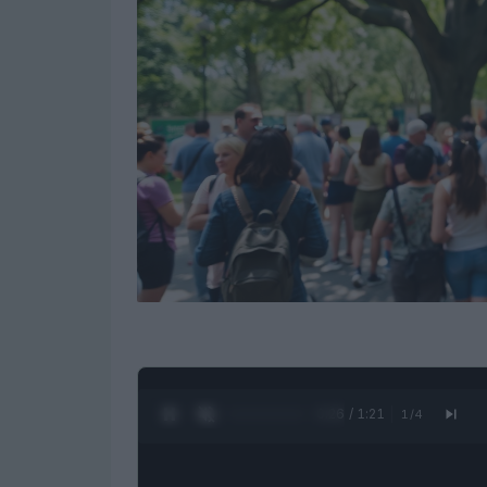
0:28 / 1:21
1
/
4