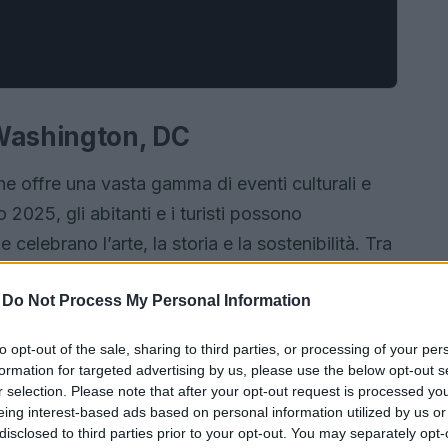
 Washington, DC
e offre una vasta gamma di eventi culturali e
 2025, gli abitanti e i turisti possono
celebrano l’arte, la storia e la sostenibilità. Tra
limate Week
, un’importante iniziativa che
-
Do Not Process My Personal Information
re di innovazione e azioni concrete per affrontare
ta settimana, si svolgeranno numerosi incontri,
to opt-out of the sale, sharing to third parties, or processing of your per
zzati a sensibilizzare la comunità sui temi della
formation for targeted advertising by us, please use the below opt-out s
r selection. Please note that after your opt-out request is processed y
eing interest-based ads based on personal information utilized by us or
disclosed to third parties prior to your opt-out. You may separately opt-