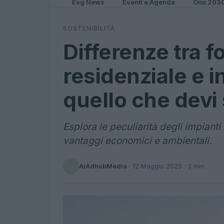
Esg News
Eventi e Agenda
Onu 203
SOSTENIBILITÀ
Differenze tra f
residenziale e i
quello che devi
Esplora le peculiarità degli impianti f
vantaggi economici e ambientali.
AiAdhubMedia
·
12 Maggio 2025
· 3 min