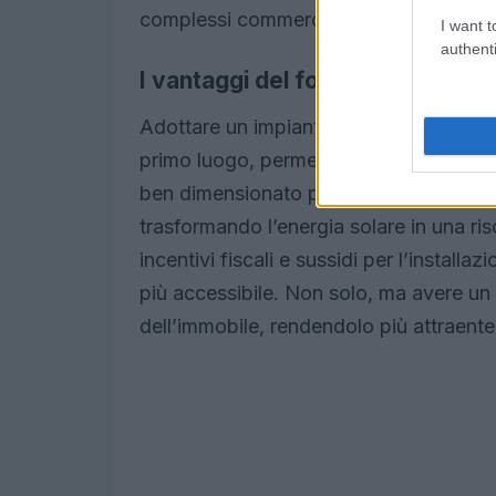
complessi commerciali.
I want t
authenti
I vantaggi del fotovoltaico resi
Adottare un impianto fotovoltaico resi
primo luogo, permette di ridurre drastica
ben dimensionato può soddisfare fino
trasformando l’energia solare in una riso
incentivi fiscali e sussidi per l’installa
più accessibile. Non solo, ma avere un
dell’immobile, rendendolo più attraente 