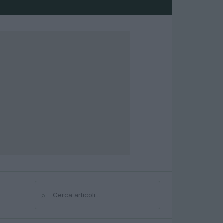
⌕
Cerca