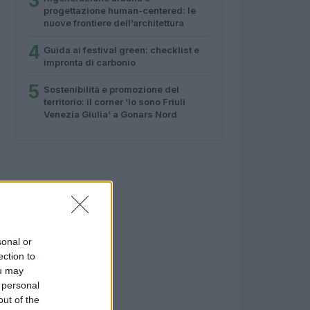
3
progettazione human-centered: le
nuove frontiere dell’architettura
4
Guida ai festival green: checklist e
impronta di carbonio
5
Sostenibilità e promozione del
territorio: il corner ‘Io sono Friuli
Venezia Giulia’ a Gonars Nord
sonal or
ection to
ou may
 personal
out of the