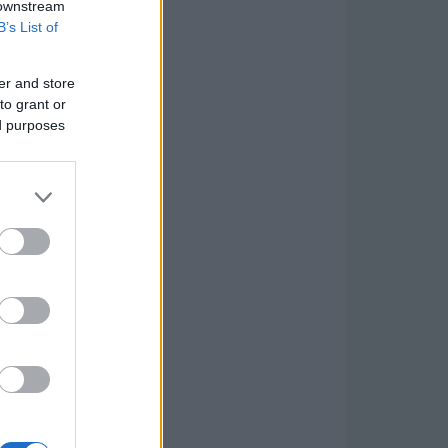
 downstream
B’s List of
er and store
to grant or
ed purposes