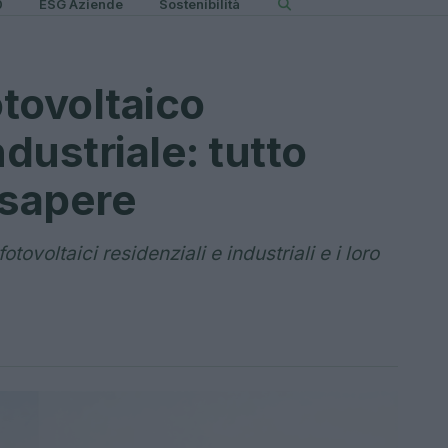
0
ESG Aziende
Sostenibilità
otovoltaico
ndustriale: tutto
 sapere
otovoltaici residenziali e industriali e i loro