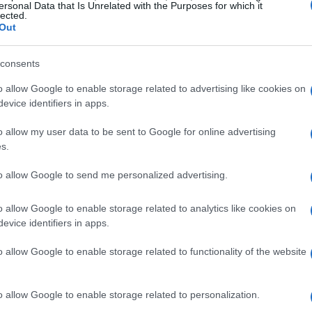
ersonal Data that Is Unrelated with the Purposes for which it
lected.
lettrica. I pannelli sono montati su strutture che
Out
nergia prodotta può essere utilizzata
o futuro. Gli impianti fotovoltaici possono
consents
 adattandosi alle diverse necessità energetiche di
o allow Google to enable storage related to advertising like cookies on
evice identifiers in apps.
o allow my user data to be sent to Google for online advertising
aico residenziale e industriale
s.
to allow Google to send me personalized advertising.
o fotovoltaico residenziale e uno industriale
ia prodotta. Gli impianti residenziali sono
o allow Google to enable storage related to analytics like cookies on
nergetiche di un’abitazione o di un condominio.
evice identifiers in apps.
ccoli, con una potenza che varia da 3 a 10 kW,
o allow Google to enable storage related to functionality of the website
getico di una famiglia media. Invece, gli impianti
e e possono avere potenze che superano i 50 kW,
o allow Google to enable storage related to personalization.
ndo così di alimentare interi stabilimenti o