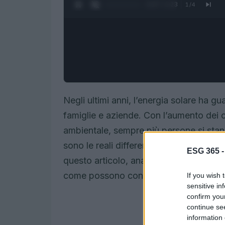
0:28 / 1:23
1
/
4
Negli ultimi anni, l’energia solare ha 
famiglie e aziende. Con l’aumento dei 
ambientale, sempre più persone si stann
sono le reali differenze tra un impianto
ESG 365 
questo articolo, analizzeremo le caratter
come possono contribuire a un futuro p
If you wish 
sensitive in
confirm you
continue se
information 