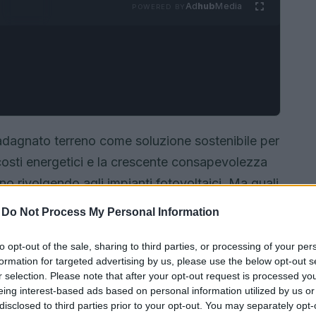
Ad
hub
Media
POWERED BY
guadagnato terreno come soluzione sostenibile per
costi energetici e la crescente consapevolezza
o rivolgendo agli impianti fotovoltaici. Ma quali
 fotovoltaico residenziale e uno industriale? In
-
Do Not Process My Personal Information
istiche principali di entrambi, i loro vantaggi e
iù verde.
to opt-out of the sale, sharing to third parties, or processing of your per
formation for targeted advertising by us, please use the below opt-out s
r selection. Please note that after your opt-out request is processed y
eing interest-based ads based on personal information utilized by us or
disclosed to third parties prior to your opt-out. You may separately opt-