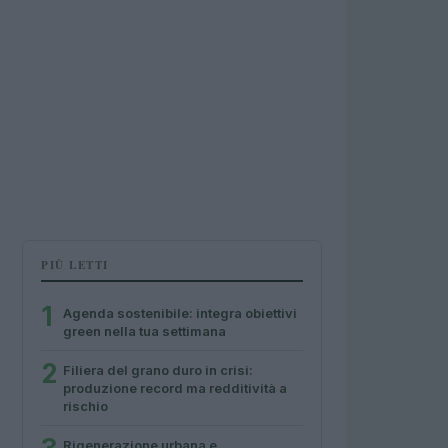
PIÙ LETTI
1
Agenda sostenibile: integra obiettivi
green nella tua settimana
2
Filiera del grano duro in crisi:
produzione record ma redditività a
rischio
Rigenerazione urbana e