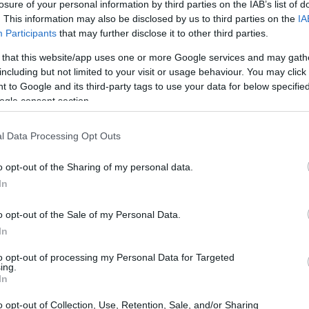
losure of your personal information by third parties on the IAB’s list of
. This information may also be disclosed by us to third parties on the
IA
Participants
that may further disclose it to other third parties.
 that this website/app uses one or more Google services and may gath
including but not limited to your visit or usage behaviour. You may click 
 to Google and its third-party tags to use your data for below specifi
ogle consent section.
l Data Processing Opt Outs
o opt-out of the Sharing of my personal data.
In
o opt-out of the Sale of my Personal Data.
ltaico e come funziona?
In
to opt-out of processing my Personal Data for Targeted
rogettato per convertire l’energia solare in
ing.
In
solari, questi sistemi utilizzano celle
icio, per catturare la luce solare. Quando la luce
o opt-out of Collection, Use, Retention, Sale, and/or Sharing