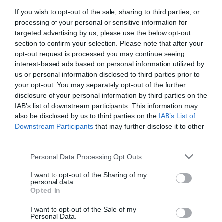
convergono verso un obiettivo condiviso:
If you wish to opt-out of the sale, sharing to third parties, or
promuovere uno stile di vita più rispettoso
processing of your personal or sensitive information for
dell’ambiente. Grazie alla combinazione di
targeted advertising by us, please use the below opt-out
tecnologie esposte, iniziative formative e messaggi
section to confirm your selection. Please note that after your
opt-out request is processed you may continue seeing
etici promossi dagli organizzatori come
Armando
interest-based ads based on personal information utilized by
Mansueto
e il presidente di Arezzo Fiere
Ferrer
us or personal information disclosed to third parties prior to
Vannetti
, la manifestazione vuole essere un
your opt-out. You may separately opt-out of the further
disclosure of your personal information by third parties on the
catalizzatore di cambiamento per imprese e
IAB’s list of downstream participants. This information may
comunità. Partecipare significa confrontarsi con
also be disclosed by us to third parties on the
IAB’s List of
soluzioni reali e misurabili che possono contribuire
Downstream Participants
that may further disclose it to other
third parties.
a costruire un futuro più sano e giusto.
Please note that this website/app uses one or more Google
Personal Data Processing Opt Outs
services and may gather and store information including but
not limited to your visit or usage behaviour. You may click to
I want to opt-out of the Sharing of my
AUTORE
personal data.
grant or deny consent to Google and its third-party tags to
Niccolò Conforti
Opted In
use your data for below specified purposes in below Google
Niccolò Conforti ha seguito il lancio di una
consent section.
I want to opt-out of the Sale of my
Personal Data.
startup napoletana in un incontro al Centro