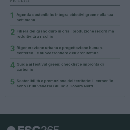
PIÙ LETTI
1
Agenda sostenibile: integra obiettivi green nella tua
settimana
2
Filiera del grano duro in crisi: produzione record ma
redditività a rischio
3
Rigenerazione urbana e progettazione human-
centered: le nuove frontiere dell’architettura
4
Guida ai festival green: checklist e impronta di
carbonio
5
Sostenibilità e promozione del territorio: il corner ‘Io
sono Friuli Venezia Giulia’ a Gonars Nord