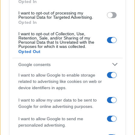
Opted In
Direzionale, sostenendo una linea editoriale
pro-innovazione nel settore fintech. Analista
I want to opt-out of processing my
fintech, porta un dettaglio biografico:
Personal Data for Targeted Advertising.
mantiene un registro delle prime pitch a cui ha
Opted In
assistito a Napoli.
I want to opt-out of Collection, Use,
Retention, Sale, and/or Sharing of my
Personal Data that Is Unrelated with the
Purposes for which it was collected.
Opted Out
Google consents
I want to allow Google to enable storage
related to advertising like cookies on web or
device identifiers in apps.
I want to allow my user data to be sent to
Google for online advertising purposes.
I want to allow Google to send me
personalized advertising.