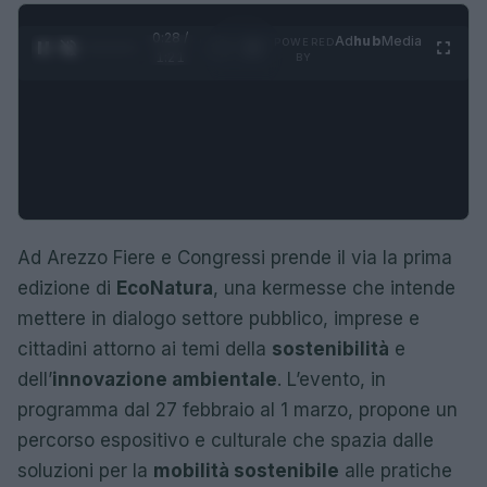
0:29 /
Ad
hub
Media
POWERED
1
/
4
1:21
BY
Ad Arezzo Fiere e Congressi prende il via la prima
edizione di
EcoNatura
, una kermesse che intende
mettere in dialogo settore pubblico, imprese e
cittadini attorno ai temi della
sostenibilità
e
dell’
innovazione ambientale
. L’evento, in
programma dal 27 febbraio al 1 marzo, propone un
percorso espositivo e culturale che spazia dalle
soluzioni per la
mobilità sostenibile
alle pratiche