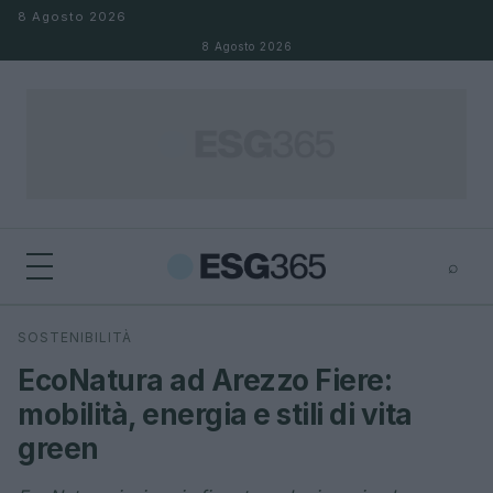
Salta al contenuto
8 Agosto 2026
8 Agosto 2026
⌕
×
⌕
SOSTENIBILITÀ
Cerca
EcoNatura ad Arezzo Fiere:
mobilità, energia e stili di vita
green