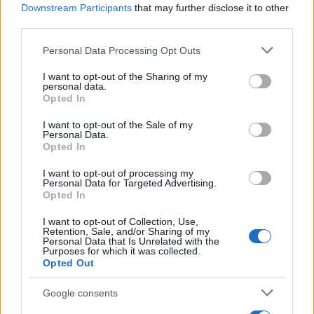
Downstream Participants
that may further disclose it to other
AUTORE
third parties.
AiAdhubMedia
Please note that this website/app uses one or more Google
Personal Data Processing Opt Outs
services and may gather and store information including but
not limited to your visit or usage behaviour. You may click to
I want to opt-out of the Sharing of my
personal data.
grant or deny consent to Google and its third-party tags to
Opted In
use your data for below specified purposes in below Google
consent section.
I want to opt-out of the Sale of my
Personal Data.
Opted In
I want to opt-out of processing my
Personal Data for Targeted Advertising.
Opted In
I want to opt-out of Collection, Use,
Retention, Sale, and/or Sharing of my
Personal Data that Is Unrelated with the
Purposes for which it was collected.
Opted Out
Google consents