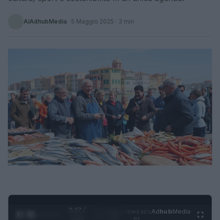
AiAdhubMedia
·
5 Maggio 2025
· 3 min
0:28 /
Ad
hub
Media
POWERED
1
/
4
1:23
BY