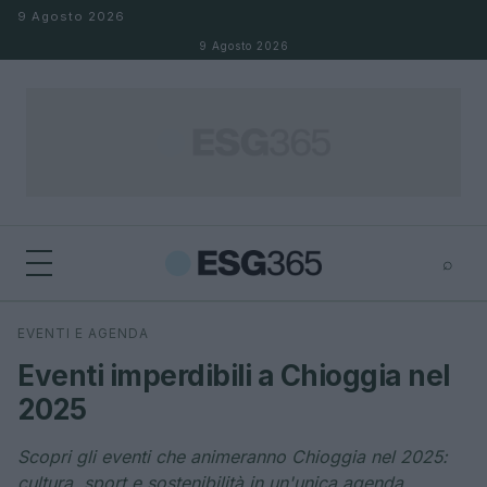
Salta al contenuto
9 Agosto 2026
9 Agosto 2026
⌕
×
⌕
EVENTI E AGENDA
Cerca
Eventi imperdibili a Chioggia nel
2025
Scopri gli eventi che animeranno Chioggia nel 2025:
cultura, sport e sostenibilità in un'unica agenda.