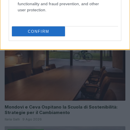
La scuola di San Filippo a Cetraro vince il premio
functionality and fraud prevention, and other
Legambiente per l’edilizia sostenibile
user protection.
Ilaria Galli · 9 Ago 2026
EVENTI E AGENDA
CONFIRM
Mondovì e Ceva Ospitano la Scuola di Sostenibilità:
Strategie per il Cambiamento
Ilaria Galli · 9 Ago 2026