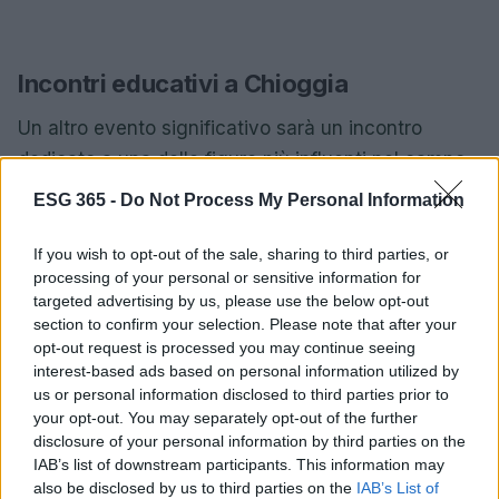
Incontri educativi a Chioggia
Un altro evento significativo sarà un incontro
dedicato a una delle figure più influenti nel campo
dell’educazione in Italia. Questo incontro, aperto a
ESG 365 -
Do Not Process My Personal Information
tutti, mira a stimolare una discussione su temi
educativi contemporanei, coinvolgendo educatori,
If you wish to opt-out of the sale, sharing to third parties, or
processing of your personal or sensitive information for
studenti e genitori. Si parlerà di innovazione
targeted advertising by us, please use the below opt-out
didattica, inclusione e delle sfide che la scuola
section to confirm your selection. Please note that after your
deve affrontare nel mondo moderno. È
opt-out request is processed you may continue seeing
interest-based ads based on personal information utilized by
un’opportunità imperdibile per chiunque sia
us or personal information disclosed to third parties prior to
interessato a migliorare il sistema educativo e a
your opt-out. You may separately opt-out of the further
fare rete con professionisti del settore.
disclosure of your personal information by third parties on the
IAB’s list of downstream participants. This information may
also be disclosed by us to third parties on the
IAB’s List of