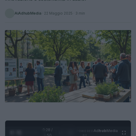
AiAdhubMedia
·
22 Maggio 2025
· 3 min
0:29 /
Ad
hub
Media
POWERED
1
/
4
1:50
BY