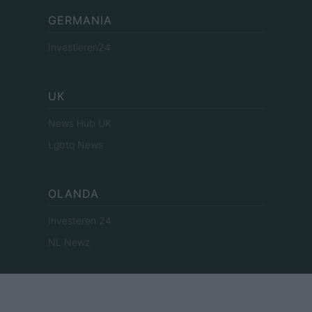
GERMANIA
Investieren24
UK
News Hub UK
Lgbtq News
OLANDA
Investeren 24
NL Newz