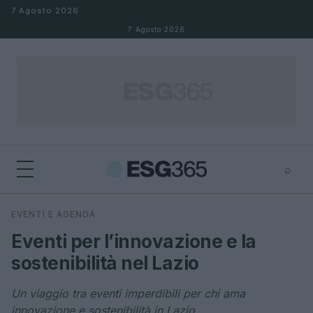
Salta al contenuto
7 Agosto 2026
7 Agosto 2026
⌕
×
⌕
EVENTI E AGENDA
Cerca
Eventi per l’innovazione e la
sostenibilità nel Lazio
Un viaggio tra eventi imperdibili per chi ama
innovazione e sostenibilità in Lazio.