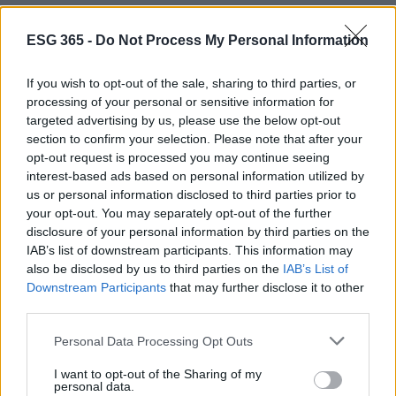
momento da non perdere, perché come molti
sanno, le idee migliori nascono proprio in contesti
ESG 365 -
Do Not Process My Personal Information
come questi. E chi lo sa, magari tra qualche anno,
If you wish to opt-out of the sale, sharing to third parties, or
uno di questi eventi sarà ricordato come il punto di
processing of your personal or sensitive information for
partenza di una grande innovazione!
targeted advertising by us, please use the below opt-out
section to confirm your selection. Please note that after your
opt-out request is processed you may continue seeing
interest-based ads based on personal information utilized by
AUTORE
us or personal information disclosed to third parties prior to
AiAdhubMedia
your opt-out. You may separately opt-out of the further
disclosure of your personal information by third parties on the
IAB’s list of downstream participants. This information may
also be disclosed by us to third parties on the
IAB’s List of
Downstream Participants
that may further disclose it to other
third parties.
Please note that this website/app uses one or more Google
Personal Data Processing Opt Outs
services and may gather and store information including but
not limited to your visit or usage behaviour. You may click to
I want to opt-out of the Sharing of my
personal data.
grant or deny consent to Google and its third-party tags to