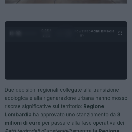
0:29 /
Ad
hub
Media
POWERED
1
/
4
1:23
BY
Due decisioni regionali collegate alla transizione
ecologica e alla rigenerazione urbana hanno mosso
risorse significative sul territorio:
Regione
Lombardia
ha approvato uno stanziamento da
3
milioni di euro
per passare alla fase operativa dei
Patti territoriali di sostenibilità
mentre la
Regione