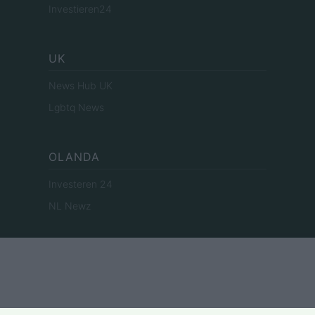
Investieren24
UK
News Hub UK
Lgbtq News
OLANDA
Investeren 24
NL Newz