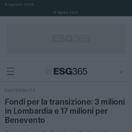
Salta al contenuto
6 Agosto 2026
6 Agosto 2026
⌕
×
⌕
SOSTENIBILITÀ
Cerca
Fondi per la transizione: 3 milioni
in Lombardia e 17 milioni per
Benevento