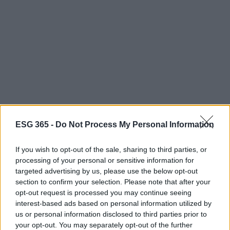
ESG 365 -
Do Not Process My Personal Information
Il percorso avviato conferma l’attenzione delle
amministrazioni regionali verso interventi che
If you wish to opt-out of the sale, sharing to third parties, or
combinano
mitigazione
e
adattamento
ai
processing of your personal or sensitive information for
cambiamenti climatici, nonché la necessità di
targeted advertising by us, please use the below opt-out
section to confirm your selection. Please note that after your
tradurre pianificazione e programmazione in
opt-out request is processed you may continue seeing
cantieri, spazi riqualificati e servizi per i cittadini.
interest-based ads based on personal information utilized by
us or personal information disclosed to third parties prior to
your opt-out. You may separately opt-out of the further