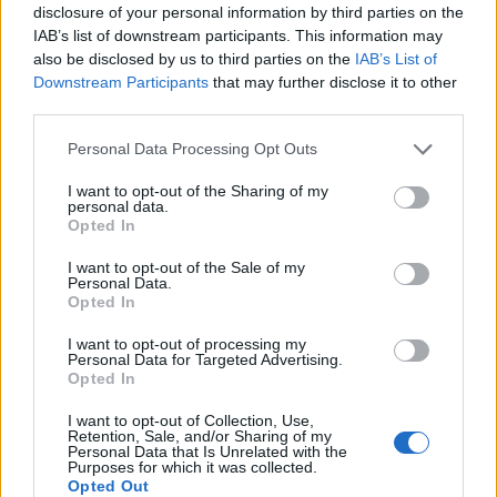
disclosure of your personal information by third parties on the
AUTORE
IAB’s list of downstream participants. This information may
Ilaria Galli
also be disclosed by us to third parties on the
IAB’s List of
Downstream Participants
that may further disclose it to other
Ilaria Galli ha firmato il desk che ha svelato un
third parties.
caso amministrativo triestino dopo accessi agli
atti al Municipio, sostenendo la linea editoriale
Please note that this website/app uses one or more Google
Personal Data Processing Opt Outs
di rigore documentale. Editor di redazione, ha
services and may gather and store information including but
un tratto unico: colleziona verbali storici del
not limited to your visit or usage behaviour. You may click to
I want to opt-out of the Sharing of my
Porto Vecchio.
personal data.
grant or deny consent to Google and its third-party tags to
Opted In
use your data for below specified purposes in below Google
consent section.
I want to opt-out of the Sale of my
Personal Data.
Opted In
I want to opt-out of processing my
Personal Data for Targeted Advertising.
Opted In
I want to opt-out of Collection, Use,
Retention, Sale, and/or Sharing of my
Personal Data that Is Unrelated with the
Purposes for which it was collected.
Opted Out