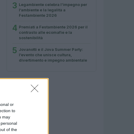
3
Legambiente celebra l’impegno per
l’ambiente e la legalità a
Festambiente 2026
4
Premiati a Festambiente 2026 per il
contrasto alle ecomafie e la
sostenibilità
5
Jovanotti e il Jova Summer Party:
l’evento che unisce cultura,
divertimento e impegno ambientale
sonal or
ection to
ou may
 personal
out of the