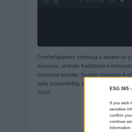
0:28 / 1:20
1
/
4
Confartigianato continua a essere un pu
inclusivo, unendo tradizione e innovaz
coesione sociale. Questo impegno è sta
sulla Sostenibilità, tenutosi a Roma pr
ESG 365 
2026.
If you wish 
sensitive in
confirm you
continue se
information 