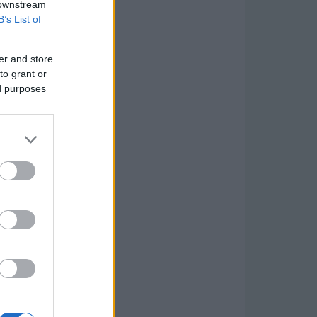
 downstream
B’s List of
er and store
to grant or
ed purposes