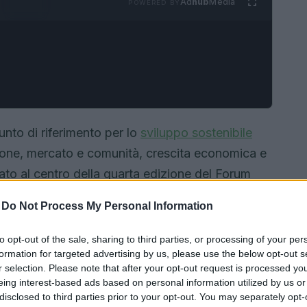
Ad
hub
Media
POWERED BY
nto di riferimento per lo
sviluppo sostenibile
ione, mercato e comunità, crescita economica e
to al centro della quarta edizione del Forum
esso l’Auditorium Antonianum il 25 e 26 giugno
-
Do Not Process My Personal Information
to opt-out of the sale, sharing to third parties, or processing of your per
formation for targeted advertising by us, please use the below opt-out s
r selection. Please note that after your opt-out request is processed y
eing interest-based ads based on personal information utilized by us or
disclosed to third parties prior to your opt-out. You may separately opt-