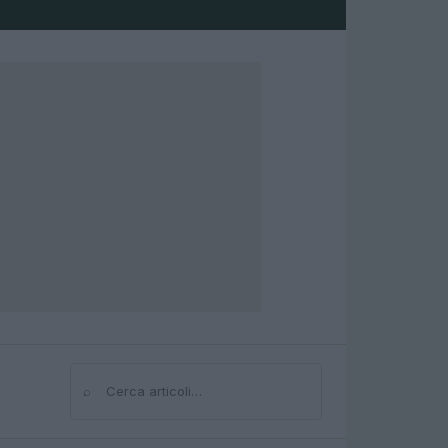
⌕
Cerca