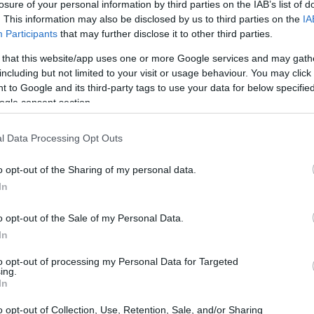
losure of your personal information by third parties on the IAB’s list of
. This information may also be disclosed by us to third parties on the
IA
Participants
that may further disclose it to other third parties.
 that this website/app uses one or more Google services and may gath
including but not limited to your visit or usage behaviour. You may click 
 to Google and its third-party tags to use your data for below specifi
ogle consent section.
l Data Processing Opt Outs
o opt-out of the Sharing of my personal data.
In
INABILITY: territori che custodiscono, persone
o opt-out of the Sale of my Personal Data.
 visto la partecipazione di esperti, accademici,
In
ma Confartigianato. Il forum ha offerto una
to opt-out of processing my Personal Data for Targeted
ing.
 come il valore strategico del bilancio
ESG
In
rcolare
nella moda, la cura degli spazi di vita e
o opt-out of Collection, Use, Retention, Sale, and/or Sharing