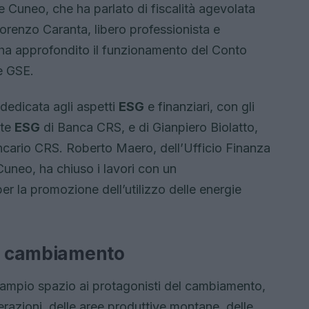
e Cuneo, che ha parlato di fiscalità agevolata
 Lorenzo Caranta, libero professionista e
, ha approfondito il funzionamento del Conto
e GSE.
 dedicata agli aspetti
ESG
e finanziari, con gli
nte
ESG
di Banca CRS, e di Gianpiero Biolatto,
Bancario CRS. Roberto Maero, dell’Ufficio Finanza
uneo, ha chiuso i lavori con un
r la promozione dell’utilizzo delle energie
el cambiamento
o ampio spazio ai protagonisti del cambiamento,
razioni, delle aree produttive montane, delle