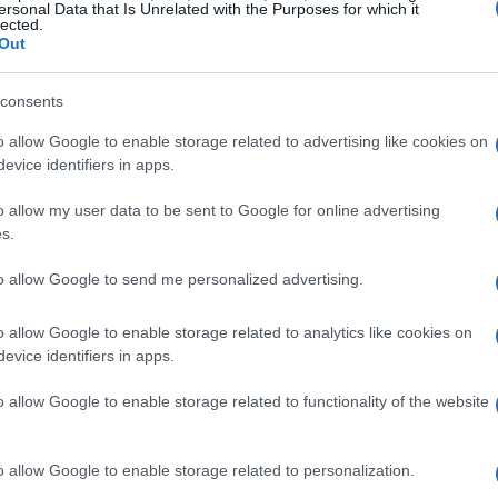
ersonal Data that Is Unrelated with the Purposes for which it
lected.
Out
 Termico 3.0
consents
to Imprese Cuneo ha organizzato due incontri
o allow Google to enable storage related to advertising like cookies on
i professionisti del territorio. Gli appuntamenti,
evice identifiers in apps.
à. Strumenti tecnici e finanziari per imprese e
o allow my user data to be sent to Google for online advertising
9 luglio 2026 a Saluzzo e Bra.
s.
to allow Google to send me personalized advertising.
rativo aggiornato sui principali strumenti
i delle aziende in materia di riqualificazione
o allow Google to enable storage related to analytics like cookies on
ità. Durante gli incontri sono state messe a
evice identifiers in apps.
nza associativa e soluzioni finanziarie, con
o allow Google to enable storage related to functionality of the website
le pratiche GSE e alle possibilità di accesso al
o allow Google to enable storage related to personalization.