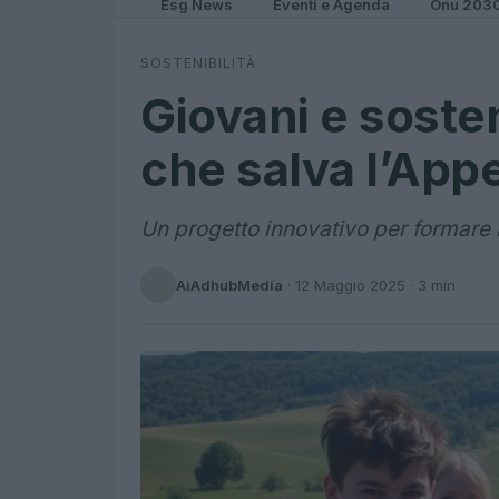
Esg News
Eventi e Agenda
Onu 203
SOSTENIBILITÀ
Giovani e sosteni
che salva l’App
Un progetto innovativo per formare 
AiAdhubMedia
·
12 Maggio 2025
· 3 min