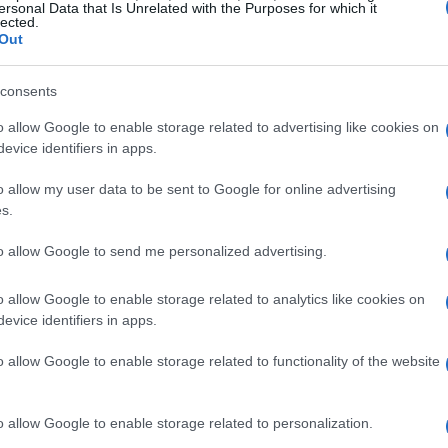
ali sono stati al centro delle lezioni, offrendo ai
ersonal Data that Is Unrelated with the Purposes for which it
lected.
ortunità che la natura offre. Il professor Giorgio
Out
ia, ha sottolineato l’importanza del lavoro umano
consents
dona, il degrado avanza”.
o allow Google to enable storage related to advertising like cookies on
evice identifiers in apps.
zionale
o allow my user data to be sent to Google for online advertising
enutasi all’Oratorio di San Filippo Neri, ha visto
s.
 e rappresentanti dei Carabinieri Forestali
to allow Google to send me personalized advertising.
presidente della Fondazione del Monte, ha
linei perfettamente con gli obiettivi dell’Agenda
o allow Google to enable storage related to analytics like cookies on
promuove città e comunità sostenibili. La
evice identifiers in apps.
ra”, volto a rivitalizzare il tessuto sociale ed
o allow Google to enable storage related to functionality of the website
la sostenibilità e la partecipazione attiva.
o allow Google to enable storage related to personalization.
’Appennino