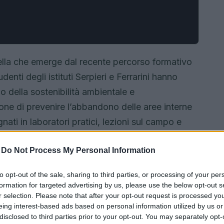
ella che emerge dal recente percorso formativo
enti degli istituti Serpieri e Ferrarini hanno
o della sostenibilità ambientale e
opone di prevenire l’abbandono delle aree interne
nati in laboratori pratici, lezioni sul campo e
zzare il patrimonio naturale e paesaggistico della
-
Do Not Process My Personal Information
to opt-out of the sale, sharing to third parties, or processing of your per
formation for targeted advertising by us, please use the below opt-out s
r selection. Please note that after your opt-out request is processed y
eing interest-based ads based on personal information utilized by us or
disclosed to third parties prior to your opt-out. You may separately opt-