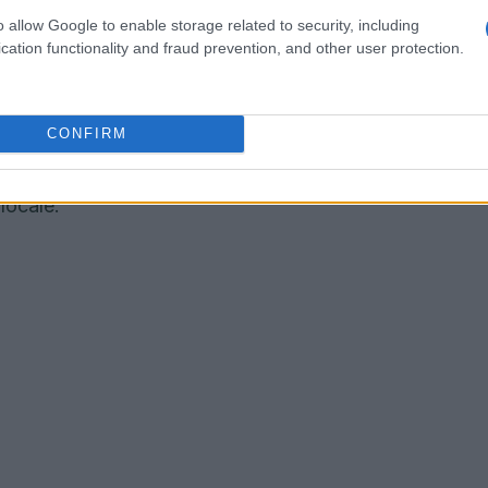
o allow Google to enable storage related to security, including
a pianificazione di nuove iniziative per il futuro,
cation functionality and fraud prevention, and other user protection.
re. L’intento è quello di coinvolgere sempre più
do di contribuire attivamente alla salvaguardia e
CONFIRM
so fondamentale per contrastare il fenomeno
ne, promuovendo una nuova economia che sia
locale.