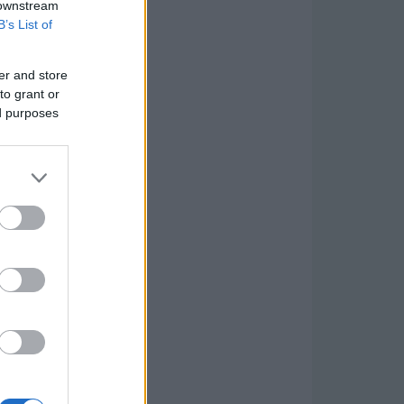
 downstream
B’s List of
er and store
to grant or
ed purposes