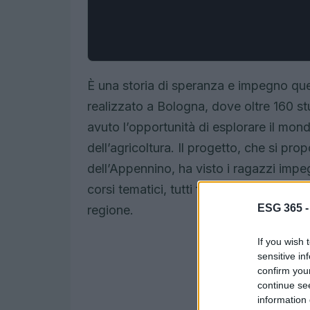
È una storia di speranza e impegno qu
realizzato a Bologna, dove oltre 160 stud
avuto l’opportunità di esplorare il mond
dell’agricoltura. Il progetto, che si pr
dell’Appennino, ha visto i ragazzi impeg
corsi tematici, tutti finalizzati a valori
ESG 365 
regione.
If you wish 
sensitive in
confirm you
continue se
information 