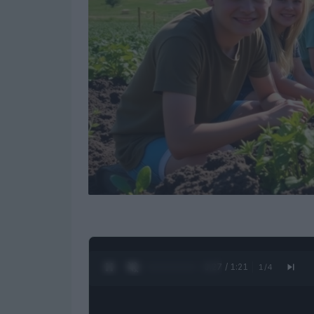
0:28 / 1:21
1
/
4