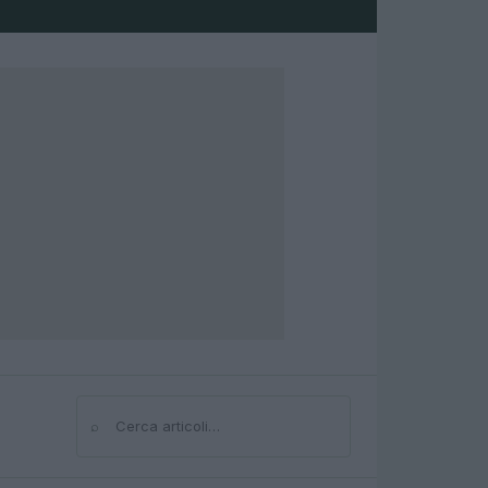
⌕
Cerca