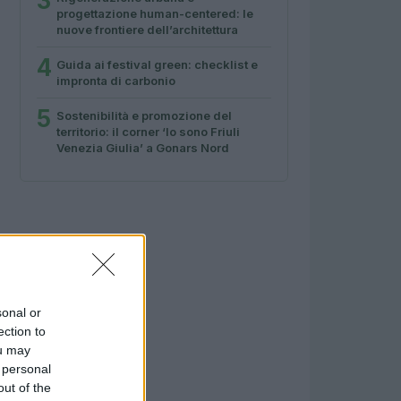
3
progettazione human-centered: le
nuove frontiere dell’architettura
4
Guida ai festival green: checklist e
impronta di carbonio
5
Sostenibilità e promozione del
territorio: il corner ‘Io sono Friuli
Venezia Giulia’ a Gonars Nord
sonal or
ection to
ou may
 personal
out of the