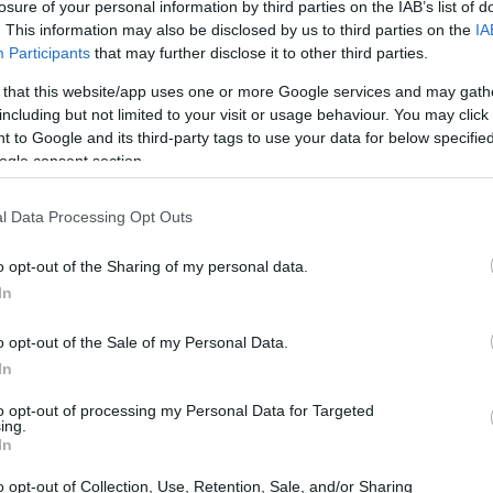
losure of your personal information by third parties on the IAB’s list of
. This information may also be disclosed by us to third parties on the
IA
Participants
that may further disclose it to other third parties.
 that this website/app uses one or more Google services and may gath
including but not limited to your visit or usage behaviour. You may click 
 to Google and its third-party tags to use your data for below specifi
ogle consent section.
l Data Processing Opt Outs
o opt-out of the Sharing of my personal data.
In
co di contenuti
o opt-out of the Sale of my Personal Data.
In
o dall’Accademia Nazionale di Agricoltura e
i Bologna e Ravenna, si è articolato in 170 ore
to opt-out of processing my Personal Data for Targeted
ing.
 studenti di acquisire competenze fondamentali
In
. Temi come la viticoltura in altura, la gestione
o opt-out of Collection, Use, Retention, Sale, and/or Sharing