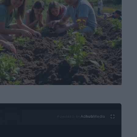
Ad
hub
Media
POWERED BY