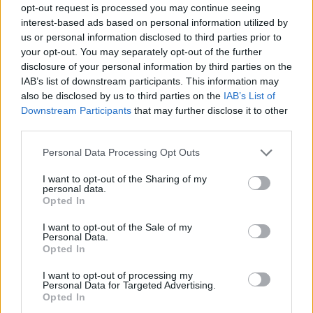
opt-out request is processed you may continue seeing
perdita di biodiversità, fragilità delle catene di
interest-based ads based on personal information utilized by
approvvigionamento — si alimentino a vicenda.
us or personal information disclosed to third parties prior to
Trasformare queste avvertenze in politiche
your opt-out. You may separately opt-out of the further
disclosure of your personal information by third parties on the
concrete, finanziamenti mirati e azioni operative
IAB’s list of downstream participants. This information may
rimane la sfida principale per governi e imprese.0
also be disclosed by us to third parties on the
IAB’s List of
Downstream Participants
that may further disclose it to other
Cooperazione globale e investimenti
third parties.
mirati
Please note that this website/app uses one or more Google
Personal Data Processing Opt Outs
services and may gather and store information including but
Nel rapporto la natura non è più un elemento fra gli
not limited to your visit or usage behaviour. You may click to
I want to opt-out of the Sharing of my
personal data.
altri. Piuttosto, diventa l’infrastruttura da cui
grant or deny consent to Google and its third-party tags to
Opted In
use your data for below specified purposes in below Google
dipendono sicurezza, economie e benessere
consent section.
I want to opt-out of the Sale of my
pubblico. Il documento distingue chiaramente i
Personal Data.
Opted In
pericoli immediati da quelli che cresceranno nel
medio-lungo periodo e mostra come fenomeni
I want to opt-out of processing my
Personal Data for Targeted Advertising.
apparentemente separati — crisi climatiche,
Opted In
perdita di biodiversità, fragilità delle catene di