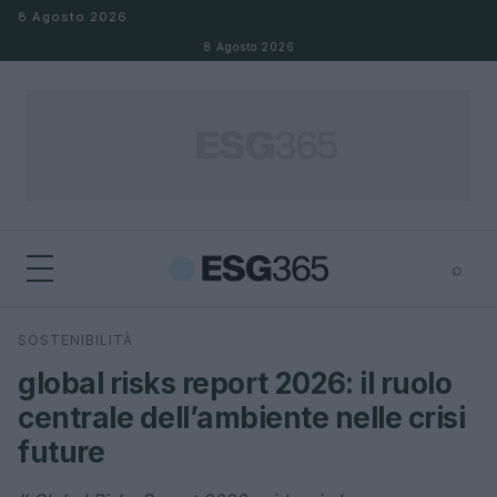
Salta al contenuto
8 Agosto 2026
8 Agosto 2026
⌕
×
⌕
SOSTENIBILITÀ
Cerca
global risks report 2026: il ruolo
centrale dell’ambiente nelle crisi
future