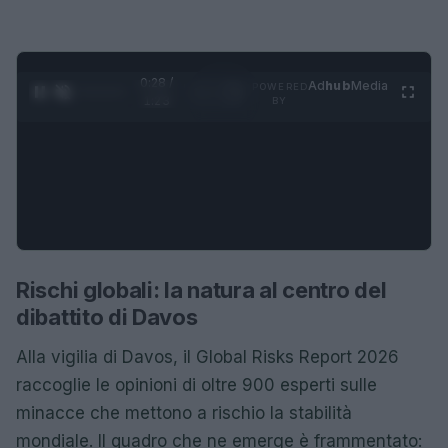
0:29 /
Ad
hub
Media
POWERED
1
/
4
1:23
BY
Rischi globali: la natura al centro del
dibattito di Davos
Alla vigilia di Davos, il Global Risks Report 2026
raccoglie le opinioni di oltre 900 esperti sulle
minacce che mettono a rischio la stabilità
mondiale. Il quadro che ne emerge è frammentato: