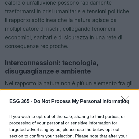
calore o un’alluvione possono rapidamente
trasformarsi in crisi umanitarie e tensioni politiche.
Il rapporto sottolinea che la natura agisce da
moltiplicatore di rischi, collegando fenomeni
economici, sanitari e di sicurezza in una rete di
conseguenze reciproche.
Interconnessioni: tecnologia,
disuguaglianze e ambiente
Nel rapporto la natura non è più un elemento fra gli
altri. Piuttosto, diventa l’infrastruttura da cui
dipendono sicurezza, economie e benessere
ESG 365 -
Do Not Process My Personal Information
pubblico. Il documento distingue chiaramente i
If you wish to opt-out of the sale, sharing to third parties, or
pericoli immediati da quelli che cresceranno nel
processing of your personal or sensitive information for
medio-lungo periodo e mostra come fenomeni
targeted advertising by us, please use the below opt-out
apparentemente separati — crisi climatiche,
section to confirm your selection. Please note that after your