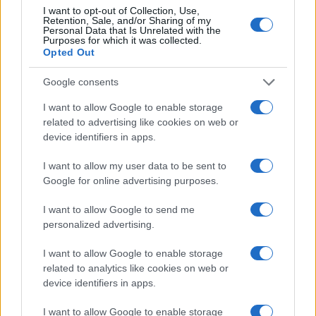
I want to opt-out of Collection, Use,
approvvigionamento — si alimentino a vicenda.
Retention, Sale, and/or Sharing of my
Personal Data that Is Unrelated with the
Trasformare queste avvertenze in politiche
Purposes for which it was collected.
Opted Out
concrete, finanziamenti mirati e azioni operative
rimane la sfida principale per governi e imprese.1
Google consents
I want to allow Google to enable storage
related to advertising like cookies on web or
AUTORE
device identifiers in apps.
Ilaria Galli
I want to allow my user data to be sent to
Ilaria Galli ha firmato il desk che ha svelato un
Google for online advertising purposes.
caso amministrativo triestino dopo accessi agli
atti al Municipio, sostenendo la linea editoriale
I want to allow Google to send me
di rigore documentale. Editor di redazione, ha
personalized advertising.
un tratto unico: colleziona verbali storici del
Porto Vecchio.
I want to allow Google to enable storage
related to analytics like cookies on web or
device identifiers in apps.
I want to allow Google to enable storage