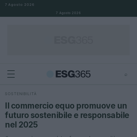
Salta al contenuto
7 Agosto 2026
7 Agosto 2026
⌕
×
⌕
SOSTENIBILITÀ
Cerca
Il commercio equo promuove un
futuro sostenibile e responsabile
nel 2025