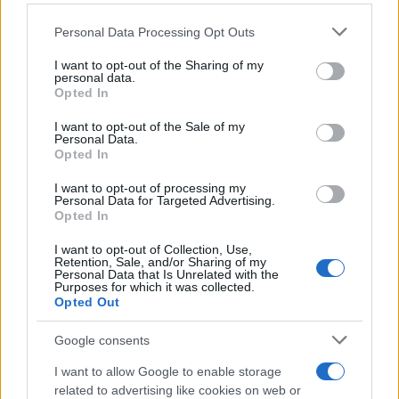
Please note that this website/app uses one or more Google
Personal Data Processing Opt Outs
services and may gather and store information including but
not limited to your visit or usage behaviour. You may click to
I want to opt-out of the Sharing of my
personal data.
grant or deny consent to Google and its third-party tags to
Opted In
use your data for below specified purposes in below Google
consent section.
I want to opt-out of the Sale of my
Personal Data.
Opted In
I want to opt-out of processing my
Personal Data for Targeted Advertising.
Opted In
I want to opt-out of Collection, Use,
Retention, Sale, and/or Sharing of my
Personal Data that Is Unrelated with the
Purposes for which it was collected.
Opted Out
Google consents
I want to allow Google to enable storage
related to advertising like cookies on web or