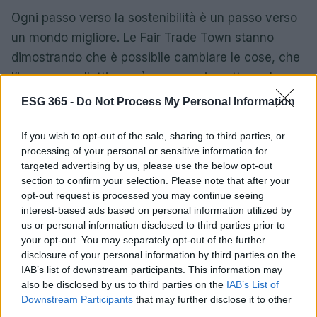
Ogni passo verso la sostenibilità è un passo verso
un mondo migliore. Le Fair Trade Town stanno
dimostrando che è possibile cambiare le cose, che
l’impegno collettivo può avere un impatto reale.
Quindi, la prossima volta che fai shopping, chiediti:
ESG 365 -
Do Not Process My Personal Information
come questo acquisto contribuisce a un futuro
equo? La risposta potrebbe sorprenderti.
If you wish to opt-out of the sale, sharing to third parties, or
processing of your personal or sensitive information for
targeted advertising by us, please use the below opt-out
Ricorda, ogni piccolo gesto conta. Siamo tutti parte
section to confirm your selection. Please note that after your
di questo grande viaggio. Insieme, possiamo
opt-out request is processed you may continue seeing
costruire un futuro in cui giustizia e sostenibilità
interest-based ads based on personal information utilized by
us or personal information disclosed to third parties prior to
siano al centro delle nostre vite quotidiane.
your opt-out. You may separately opt-out of the further
disclosure of your personal information by third parties on the
IAB’s list of downstream participants. This information may
also be disclosed by us to third parties on the
IAB’s List of
AUTORE
Downstream Participants
that may further disclose it to other
AiAdhubMedia
third parties.