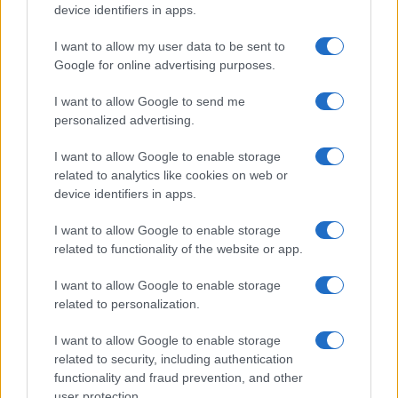
device identifiers in apps.
Continua a leggere
I want to allow my user data to be sent to
Google for online advertising purposes.
SOSTENIBILITÀ
I want to allow Google to send me
personalized advertising.
I want to allow Google to enable storage
related to analytics like cookies on web or
device identifiers in apps.
I want to allow Google to enable storage
related to functionality of the website or app.
I want to allow Google to enable storage
related to personalization.
Filiera del grano duro in crisi: produzione record ma
I want to allow Google to enable storage
redditività a rischio
related to security, including authentication
Andrea Innocenti · 7 Ago 2026
functionality and fraud prevention, and other
user protection.