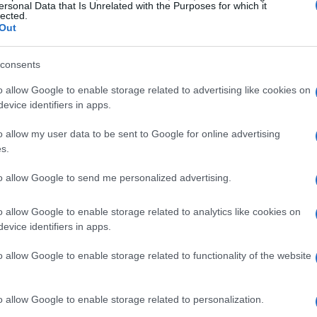
ersonal Data that Is Unrelated with the Purposes for which it
ivi del Green Deal
lected.
Out
C), dei
154 obiettivi
analizzati, solo
32
consents
 obiettivi mostra progressi positivi, ma richiede
o allow Google to enable storage related to advertising like cookies on
cadenze stabilite. La situazione è particolarmente
evice identifiers in apps.
ono stagnanti o in regressione. Questo scenario
o allow my user data to be sent to Google for online advertising
 costante e di interventi mirati per evitare il
s.
to allow Google to send me personalized advertising.
 ecologica nei trasporti
o allow Google to enable storage related to analytics like cookies on
evice identifiers in apps.
lo dei
trasporti
, responsabile del
27%
delle
e l’obiettivo di riduzione del
90%
delle emissioni
o allow Google to enable storage related to functionality of the website
 sviluppo delle infrastrutture per i carburanti
ioni politiche a Bruxelles suggeriscono un
o allow Google to enable storage related to personalization.