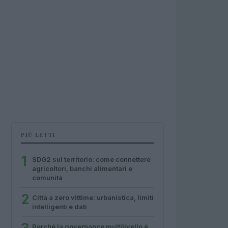
PIÙ LETTI
1
SDG2 sul territorio: come connettere
agricoltori, banchi alimentari e
comunità
2
Città a zero vittime: urbanistica, limiti
intelligenti e dati
Perché la governance multilivello è