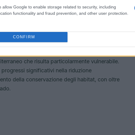
ossibilità di rivedere le scadenze per l’uscita dai
o allow Google to enable storage related to security, including
cation functionality and fraud prevention, and other user protection.
a ecologica
CONFIRM
tione delle
risorse idriche
. Sebbene l’indice di
igliorato del
14%
dal
2011
, le disparità tra i vari
terraneo che risulta particolarmente vulnerabile.
 progressi significativi nella riduzione
ento della conservazione degli habitat, con oltre
rado.