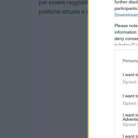
per essere raggiunto. Questo dato sollev
further disc
participants
politiche attuate e sulla necessità di u
Downstream 
Please note
information 
deny consent
in below Go
Persona
I want t
Opted 
I want t
Opted 
I want 
Advertis
Opted 
I want t