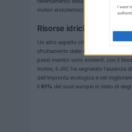
rallentamento della transizione, con la p
I want t
motori endotermici.
authenti
Risorse idriche e impront
Un altro aspetto critico riguarda la ges
sfruttamento delle risorse idriche sia m
paesi membri sono evidenti, con il Medi
Inoltre, il JRC ha segnalato l’assenza di
dell’impronta ecologica e nel miglioram
il
61%
dei suoli europei in stato di deg