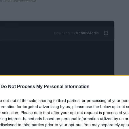
r un futuro sostenibile.
Ad
hub
Media
POWERED BY
-
Do Not Process My Personal Information
al europeo
to opt-out of the sale, sharing to third parties, or processing of your per
mbizioso piano di azione volto a trasformare
formation for targeted advertising by us, please use the below opt-out s
r selection. Please note that after your opt-out request is processed y
nibile e a basse emissioni di carbonio. Tuttavia,
eing interest-based ads based on personal information utilized by us or
l
21%
degli obiettivi fissati è sulla buona strada
disclosed to third parties prior to your opt-out. You may separately opt-