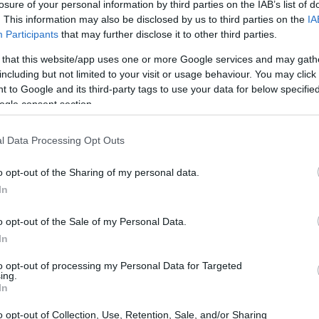
a interrogativi sulla reale efficacia delle
losure of your personal information by third parties on the IAB’s list of
. This information may also be disclosed by us to third parties on the
IA
n’accelerazione nei progressi.
Participants
that may further disclose it to other third parties.
 that this website/app uses one or more Google services and may gath
including but not limited to your visit or usage behaviour. You may click 
 to Google and its third-party tags to use your data for below specifi
ogle consent section.
l Data Processing Opt Outs
o opt-out of the Sharing of my personal data.
In
o opt-out of the Sale of my Personal Data.
In
to opt-out of processing my Personal Data for Targeted
ing.
In
o opt-out of Collection, Use, Retention, Sale, and/or Sharing