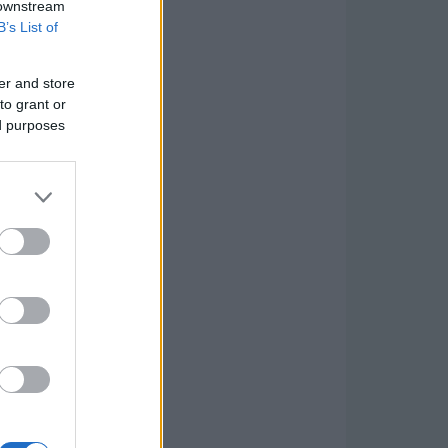
 downstream
B’s List of
er and store
to grant or
ed purposes