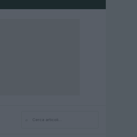
⌕
Cerca