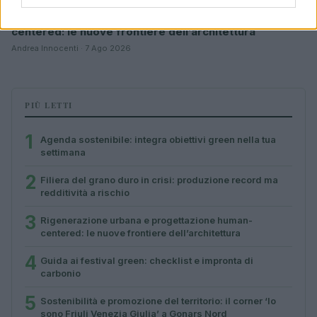
Rigenerazione urbana e progettazione human-
centered: le nuove frontiere dell’architettura
Andrea Innocenti · 7 Ago 2026
PIÙ LETTI
1
Agenda sostenibile: integra obiettivi green nella tua
settimana
2
Filiera del grano duro in crisi: produzione record ma
redditività a rischio
3
Rigenerazione urbana e progettazione human-
centered: le nuove frontiere dell’architettura
4
Guida ai festival green: checklist e impronta di
carbonio
5
Sostenibilità e promozione del territorio: il corner ‘Io
sono Friuli Venezia Giulia’ a Gonars Nord