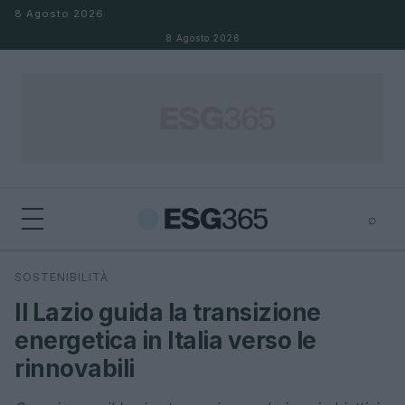
Salta al contenuto
8 Agosto 2026
8 Agosto 2026
⌕
×
⌕
SOSTENIBILITÀ
Cerca
Il Lazio guida la transizione
energetica in Italia verso le
rinnovabili