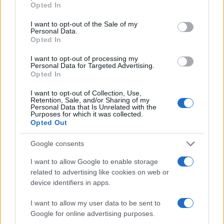
Opted In
use your data for below specified purposes in below Google
consent section.
I want to opt-out of the Sale of my
Personal Data.
Opted In
I want to opt-out of processing my
Personal Data for Targeted Advertising.
Opted In
I want to opt-out of Collection, Use,
Agenda sostenibile: integra obiettivi green nella tua
Retention, Sale, and/or Sharing of my
settimana
Personal Data that Is Unrelated with the
Purposes for which it was collected.
Andrea Innocenti · 8 Ago 2026
Opted Out
SOSTENIBILITÀ
Google consents
I want to allow Google to enable storage
related to advertising like cookies on web or
device identifiers in apps.
I want to allow my user data to be sent to
Google for online advertising purposes.