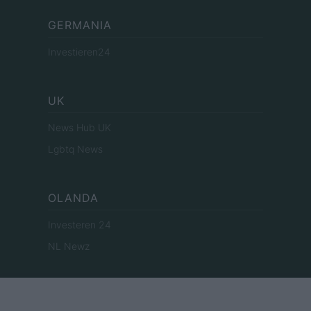
GERMANIA
Investieren24
UK
News Hub UK
Lgbtq News
OLANDA
Investeren 24
NL Newz