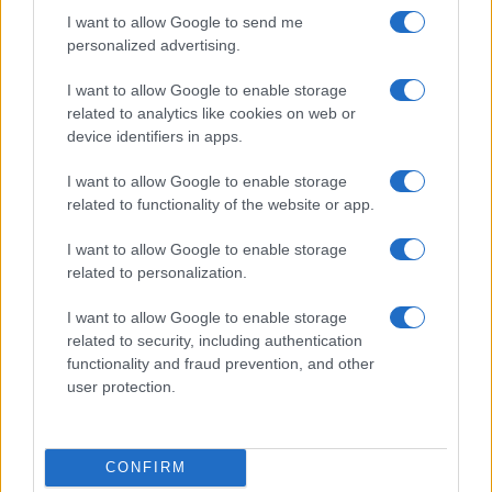
I want to allow Google to send me
personalized advertising.
I want to allow Google to enable storage
related to analytics like cookies on web or
Filiera del grano duro in crisi: produzione record ma
device identifiers in apps.
redditività a rischio
Andrea Innocenti · 7 Ago 2026
I want to allow Google to enable storage
related to functionality of the website or app.
SOSTENIBILITÀ
I want to allow Google to enable storage
related to personalization.
I want to allow Google to enable storage
related to security, including authentication
functionality and fraud prevention, and other
user protection.
CONFIRM