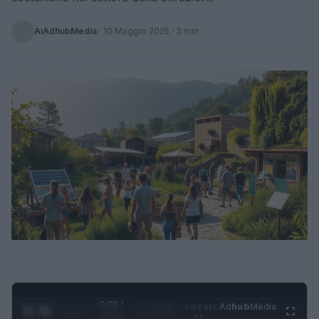
AiAdhubMedia
·
10 Maggio 2025
· 3 min
0:29 /
Ad
hub
Media
POWERED
1
/
4
1:23
BY