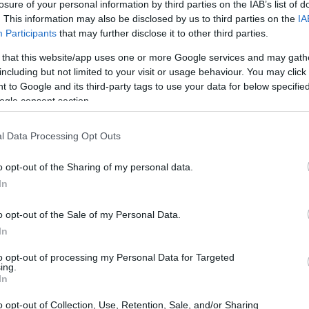
losure of your personal information by third parties on the IAB’s list of
. This information may also be disclosed by us to third parties on the
IA
Participants
that may further disclose it to other third parties.
 that this website/app uses one or more Google services and may gath
including but not limited to your visit or usage behaviour. You may click 
 to Google and its third-party tags to use your data for below specifi
ogle consent section.
l Data Processing Opt Outs
o opt-out of the Sharing of my personal data.
In
o opt-out of the Sale of my Personal Data.
In
io di sostenibilità
to opt-out of processing my Personal Data for Targeted
ing.
 un documento da presentare; è un vero e proprio
In
’impatto delle attività aziendali sul piano
o opt-out of Collection, Use, Retention, Sale, and/or Sharing