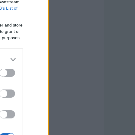
 downstream
B’s List of
er and store
to grant or
ed purposes