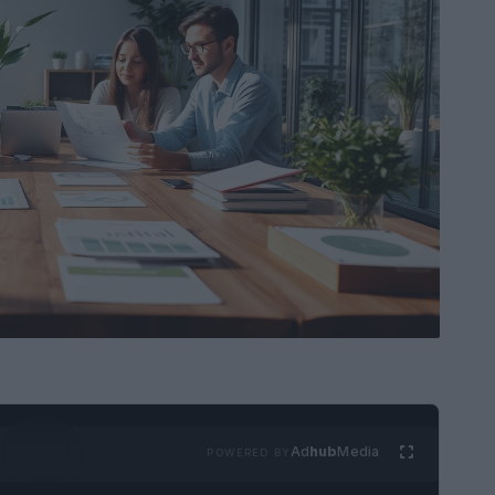
Ad
hub
Media
POWERED BY