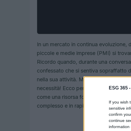
In un mercato in continua evoluzione, do
piccole e medie imprese (PMI) si trovan
Ricordo quando, durante una conversaz
confessato che si sentiva sopraffatto da
nella sua attività. Ma, come molti sann
necessità! Ecco perché il nuovo corso on
ESG 365 
come una risorsa fondamentale per chi
If you wish 
complesso e in rapida trasformazione.
sensitive in
confirm you
continue se
information 