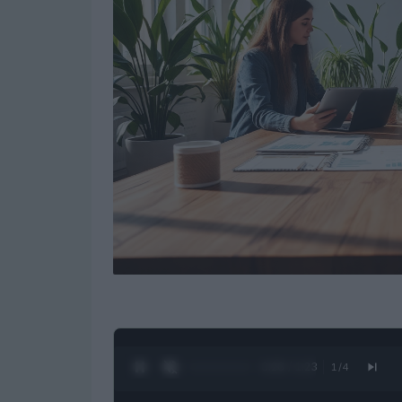
0:27 / 1:23
1
/
4