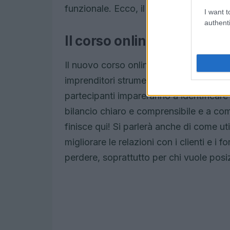
funzionale. Ecco, il bilancio di sostenibi
I want t
authenti
Il corso online: cosa aspet
Il nuovo corso online sul bilancio di sost
imprenditori strumenti pratici e conosc
partecipanti impareranno a identificare
bilancio chiaro e comprensibile e a com
finisce qui! Si parlerà anche di come util
migliorare le relazioni con i clienti e i 
perdere, soprattutto per chi vuole posi