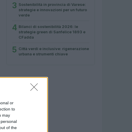
3
Sostenibilità in provincia di Varese:
strategie e innovazioni per un futuro
verde
4
Bilanci di sostenibilità 2026: le
strategie green di Sanfelice 1893 e
CFadda
5
Città verdi e inclusive: rigenerazione
urbana e strumenti chiave
sonal or
ection to
ou may
 personal
out of the