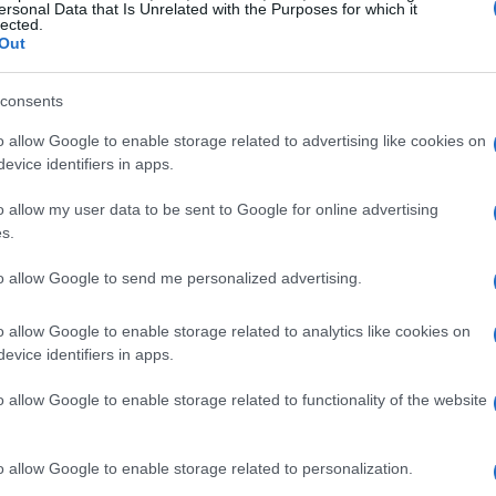
 aspettate un attimo! Non stiamo parlando di un
ersonal Data that Is Unrelated with the Purposes for which it
lected.
ì di una vera e propria opportunità per le PMI
Out
lla sostenibilità può non solo migliorare la propria
consents
amenti e bandi specifici. L’Unione Europea, ad
iative per le aziende che dimostrano un impegno
o allow Google to enable storage related to advertising like cookies on
evice identifiers in apps.
 è il momento giusto per agire!
o allow my user data to be sent to Google for online advertising
ità
s.
to allow Google to send me personalized advertising.
a sottovalutare l’importanza di un business
a sostenibilità è al centro del dibattito
o allow Google to enable storage related to analytics like cookies on
pratiche sostenibili può sembrare un compito
evice identifiers in apps.
bra! Con il giusto supporto e le informazioni
o allow Google to enable storage related to functionality of the website
o che non solo soddisfi le normative, ma che
 po’ come quando decidi di ristrutturare casa:
o allow Google to enable storage related to personalization.
fine ti ritrovi con uno spazio migliore e