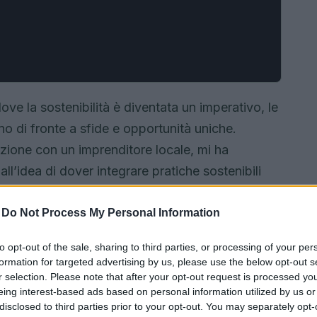
ve la sostenibilità è diventata un imperativo, le
o di fronte a sfide e opportunità uniche.
ione con un imprenditore locale, mi ha
ll’idea di dover integrare pratiche sostenibili
o, la sostenibilità non è solo una moda, è una
line sul bilancio di sostenibilità si presenta
-
Do Not Process My Personal Information
unque desideri navigare in questo panorama
to opt-out of the sale, sharing to third parties, or processing of your per
formation for targeted advertising by us, please use the below opt-out s
r selection. Please note that after your opt-out request is processed y
eing interest-based ads based on personal information utilized by us or
disclosed to third parties prior to your opt-out. You may separately opt-