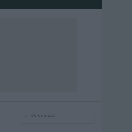
⌕
Cerca