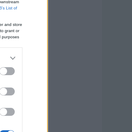
 downstream
B’s List of
er and store
to grant or
ed purposes