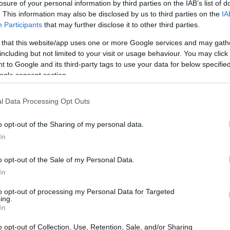
losure of your personal information by third parties on the IAB’s list of
. This information may also be disclosed by us to third parties on the
IA
Participants
that may further disclose it to other third parties.
 that this website/app uses one or more Google services and may gath
including but not limited to your visit or usage behaviour. You may click 
 to Google and its third-party tags to use your data for below specifi
ogle consent section.
l Data Processing Opt Outs
o opt-out of the Sharing of my personal data.
In
o opt-out of the Sale of my Personal Data.
In
re trent’anni di impegno
to opt-out of processing my Personal Data for Targeted
ing.
In
a iniziativa segna i trent’anni di attività del
on il Corriere della Sera. Prima di giungere a
o opt-out of Collection, Use, Retention, Sale, and/or Sharing