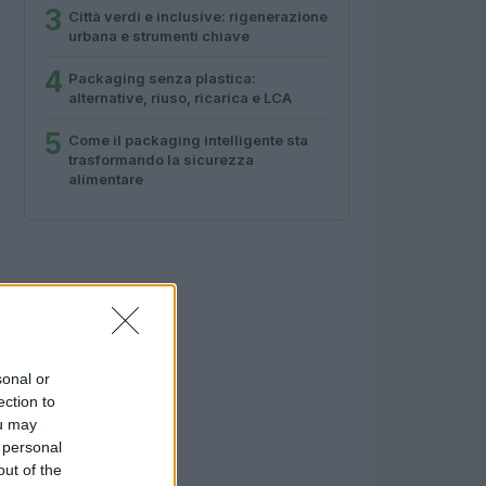
3
Città verdi e inclusive: rigenerazione
urbana e strumenti chiave
4
Packaging senza plastica:
alternative, riuso, ricarica e LCA
5
Come il packaging intelligente sta
trasformando la sicurezza
alimentare
sonal or
ection to
ou may
 personal
out of the