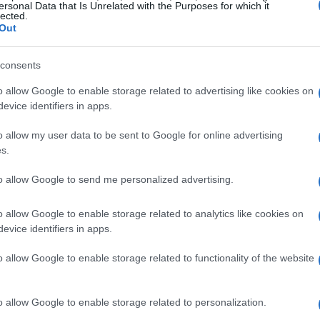
ersonal Data that Is Unrelated with the Purposes for which it
lected.
ltre località, tra cui Pavia, Franciacorta,
Out
uto un ulteriore significato poiché si è inserita
 Sostenibile, un evento che coinvolge numerose
consents
ttiva sulla sostenibilità economica, sociale e
o allow Google to enable storage related to advertising like cookies on
Alleanza promuove attività che mirano a
evice identifiers in apps.
 e a contribuire al raggiungimento degli obiettivi
o allow my user data to be sent to Google for online advertising
s.
to allow Google to send me personalized advertising.
o
o allow Google to enable storage related to analytics like cookies on
Barba del Corriere della Sera, ha visto
evice identifiers in apps.
onali. Il Sindaco di Cremona, Andrea Virgilio, ha
o allow Google to enable storage related to functionality of the website
zione tra istituzioni, imprese e cittadini per
nta ad affrontare le sfide future. Virginia Villa,
o allow Google to enable storage related to personalization.
denziato l’importanza della ricerca scientifica nel