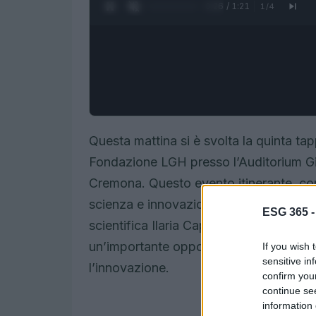
0:28 / 1:21
1
/
4
Questa mattina si è svolta la quinta ta
Fondazione LGH presso l’Auditorium Gi
Cremona. Questo evento itinerante, conc
scienza e innovazione, ha visto la parteci
ESG 365 
scientifica Ilaria Capua e l’artista Ang
un’importante opportunità per riflettere 
If you wish 
sensitive in
l’innovazione.
confirm you
continue se
information 