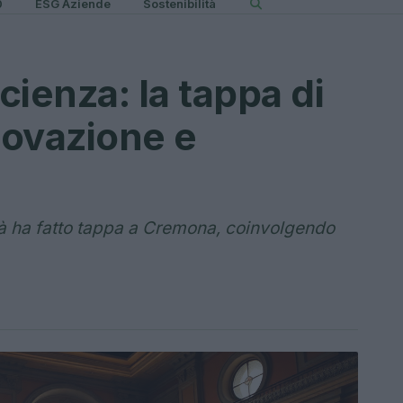
0
ESG Aziende
Sostenibilità
scienza: la tappa di
novazione e
ità ha fatto tappa a Cremona, coinvolgendo