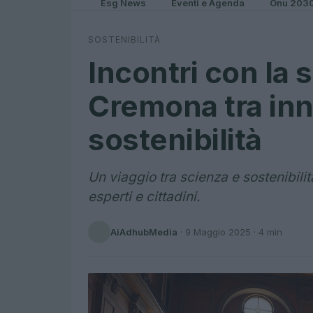
Esg News
Eventi e Agenda
Onu 203
SOSTENIBILITÀ
Incontri con la 
Cremona tra in
sostenibilità
Un viaggio tra scienza e sostenibil
esperti e cittadini.
AiAdhubMedia
·
9 Maggio 2025
· 4 min