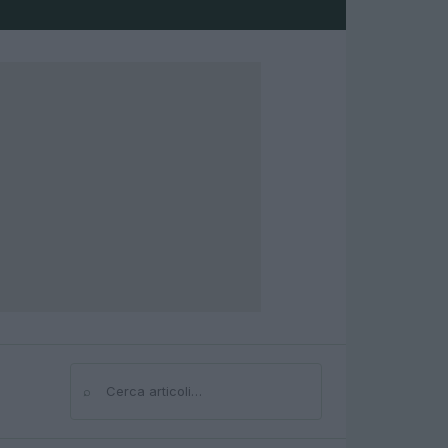
⌕
Cerca