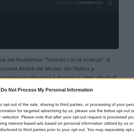
Ad
hub
Media
POWERED BY
ppa del Roadshow “Incontri con la scienza” di
ovanni Arvedi del Museo del Violino a
epito per stimolare il dialogo su temi attuali di
pazione di illustri ospiti, tra cui la divulgatrice
-
Do Not Process My Personal Information
elo Bonello. L’incontro ha rappresentato
su questioni cruciali riguardanti la sostenibilità e
to opt-out of the sale, sharing to third parties, or processing of your per
formation for targeted advertising by us, please use the below opt-out s
r selection. Please note that after your opt-out request is processed y
eing interest-based ads based on personal information utilized by us or
disclosed to third parties prior to your opt-out. You may separately opt-