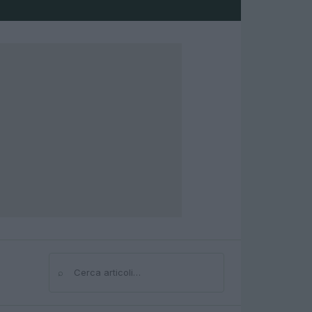
⌕
Cerca