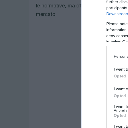
further disc
le normative, ma offre anche un’opportun
participants
mercato.
Downstream 
Please note
information 
deny consent
in below Go
Persona
I want t
Opted 
I want t
Opted 
I want 
Advertis
Opted 
I want t