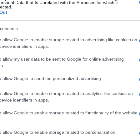
ersonal Data that Is Unrelated with the Purposes for which it
lected.
ortunità
Out
a solo come un obbligo, ma come un’opportunità
consents
il motore dell’economia italiana, possono trarre
o allow Google to enable storage related to advertising like cookies on
enibili. Implementare un bilancio di sostenibilità
evice identifiers in apps.
 ma può anche portare a risparmi significativi e
o allow my user data to be sent to Google for online advertising
e start-up come Treeblok Srl offrono strumenti e
s.
sso, rendendo la sostenibilità accessibile a
to allow Google to send me personalized advertising.
o allow Google to enable storage related to analytics like cookies on
r la crescita
evice identifiers in apps.
o allow Google to enable storage related to functionality of the website
 tavola rotonda dal titolo “Bilancio di
dei dati. Una sfida EcoDigital”, organizzata dalla
o allow Google to enable storage related to personalization.
iVerde. Questo evento ha messo in luce