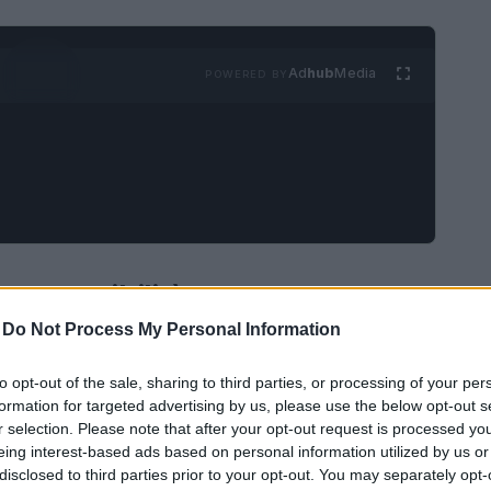
Ad
hub
Media
POWERED BY
a sostenibilità
-
Do Not Process My Personal Information
oluzione, le start-up italiane si stanno
uovere la sostenibilità. Aziende come Treeblok
to opt-out of the sale, sharing to third parties, or processing of your per
formation for targeted advertising by us, please use the below opt-out s
no sviluppando soluzioni innovative per
r selection. Please note that after your opt-out request is processed y
(PMI) nell’adempimento degli obblighi normativi,
eing interest-based ads based on personal information utilized by us or
disclosed to third parties prior to your opt-out. You may separately opt-
 iniziativa non solo aiuta le aziende a rispettare