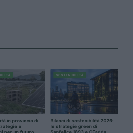
ILITÀ
SOSTENIBILITÀ
ità in provincia di
Bilanci di sostenibilità 2026:
trategie e
le strategie green di
ni per un futuro
Sanfelice 1893 e CFadda