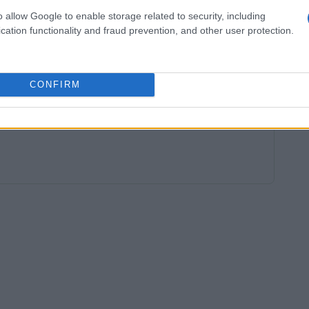
edibilità nei dati di sostenibilità, elementi
o allow Google to enable storage related to security, including
e imprese e i loro stakeholder. La collaborazione
cation functionality and fraud prevention, and other user protection.
 è cruciale per promuovere una cultura della
settore dell’economia.
CONFIRM