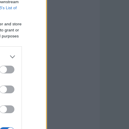
 downstream
B’s List of
er and store
to grant or
ed purposes