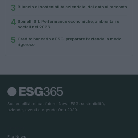
3
Bilancio di sostenibilità aziendale: dal dato al racconto
4
Spinelli Srl: Performance economiche, ambientali e
sociali nel 2026
5
Credito bancario e ESG: preparare l’azienda in modo
rigoroso
Sostenibilità, etica, futuro. News ESG, sostenibilità,
aziende, eventi e agenda Onu 2030.
SEZIONI
Esg News