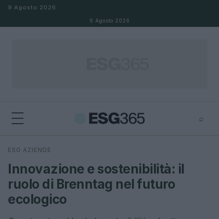
Salta al contenuto
9 Agosto 2026
9 Agosto 2026
⌕
×
⌕
ESG AZIENDE
Cerca
Innovazione e sostenibilità: il
ruolo di Brenntag nel futuro
ecologico