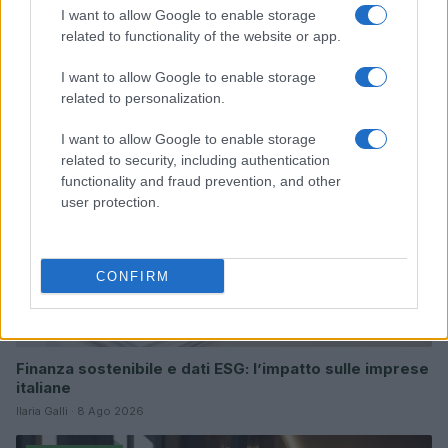
I want to allow Google to enable storage
Continua a leggere
related to functionality of the website or app.
I want to allow Google to enable storage
ESG AZIENDE
related to personalization.
I want to allow Google to enable storage
related to security, including authentication
functionality and fraud prevention, and other
user protection.
CONFIRM
Finanza sostenibile e dati ESG: l’impatto sulle imprese
italiane
Ilaria Galli · 8 Ago 2026