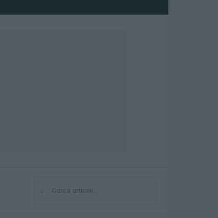
⌕
Cerca