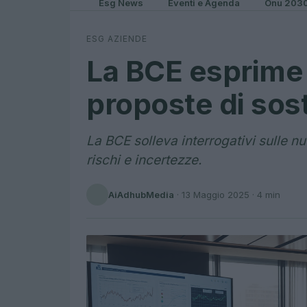
Esg News
Eventi e Agenda
Onu 203
ESG AZIENDE
La BCE esprime 
proposte di sost
La BCE solleva interrogativi sulle n
rischi e incertezze.
AiAdhubMedia
·
13 Maggio 2025
· 4 min