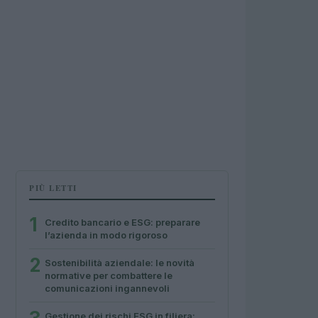
PIÙ LETTI
1
Credito bancario e ESG: preparare
l’azienda in modo rigoroso
2
Sostenibilità aziendale: le novità
normative per combattere le
comunicazioni ingannevoli
Gestione dei rischi ESG in filiera: