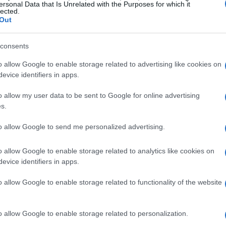
 BCE riguarda la proposta di ridurre drasticamente
ersonal Data that Is Unrelated with the Purposes for which it
lected.
sulla rendicontazione della sostenibilità
Out
entaglio di aziende era tenuto a rendere conto
consents
che solo le imprese con oltre 1.000 dipendenti e
ncio siano soggette a tali obblighi. Questo
o allow Google to enable storage related to advertising like cookies on
evice identifiers in apps.
potrebbe trovarsi al di fuori del perimetro di
ica questo per il mercato? E per gli investitori
o allow my user data to be sent to Google for online advertising
s.
 solidi e verificabili per prendere decisioni?
to allow Google to send me personalized advertising.
enza e dei dati affidabili
o allow Google to enable storage related to analytics like cookies on
evice identifiers in apps.
BCE è la disponibilità di informazioni
 esse, si rischia di compromettere non solo la
o allow Google to enable storage related to functionality of the website
 delle politiche di sostenibilità dell’Unione
 fa, un importante studio rivelò quanto fosse
o allow Google to enable storage related to personalization.
r il buon funzionamento dei mercati. La BCE ha