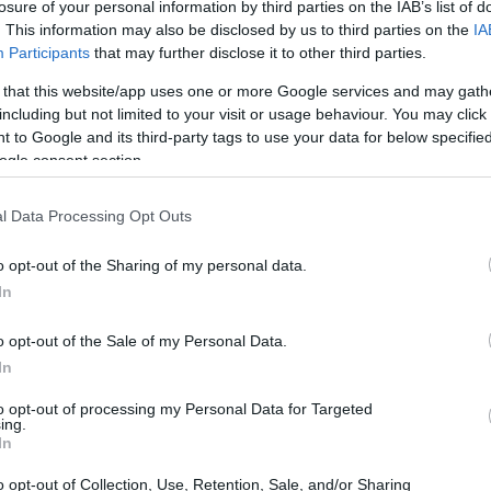
losure of your personal information by third parties on the IAB’s list of
. This information may also be disclosed by us to third parties on the
IA
Participants
that may further disclose it to other third parties.
 that this website/app uses one or more Google services and may gath
including but not limited to your visit or usage behaviour. You may click 
 to Google and its third-party tags to use your data for below specifi
ogle consent section.
l Data Processing Opt Outs
o opt-out of the Sharing of my personal data.
In
o opt-out of the Sale of my Personal Data.
In
to opt-out of processing my Personal Data for Targeted
ing.
CE sulla direttiva CSRD
In
o opt-out of Collection, Use, Retention, Sale, and/or Sharing