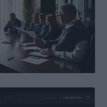
Ad
hub
Media
POWERED BY