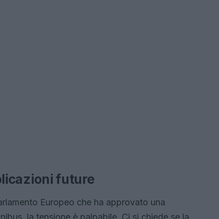
plicazioni future
 Parlamento Europeo che ha approvato una
us, la tensione è palpabile. Ci si chiede se la