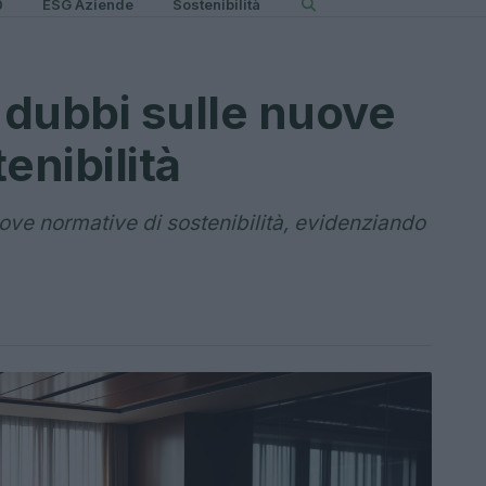
0
ESG Aziende
Sostenibilità
dubbi sulle nuove
enibilità
uove normative di sostenibilità, evidenziando