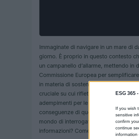
Immaginate di navigare in un mare di da
giorno. È proprio in questo contesto c
un campanello d’allarme, mettendo in d
Commissione Europea per semplificare g
in materia di sostenibilità per le azien
cruciale su cui riflettere. La BCE, pur a
ESG 365 
adempimenti per le imprese, ha espresso
If you wish 
conseguenze di queste modifiche sulla qu
sensitive in
mondo di interrogativi: cosa succede se 
confirm you
continue se
informazioni? Come si muovono gli inves
information 