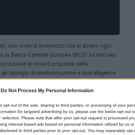
ti, con onde di incertezze che si alzano ogni
he la Banca Centrale Europea (BCE) ha lanciato
iscussione le recenti proposte della
li obblighi di rendicontazione e due diligence
de. Un argomento che, per molti, è diventato
ccogliendo con favore l’intento di alleggerire gli
-
Do Not Process My Personal Information
 serie preoccupazioni riguardo alle possibili
to opt-out of the sale, sharing to third parties, or processing of your per
alità e disponibilità dei dati. E qui si apre un
formation for targeted advertising by us, please use the below opt-out s
perdiamo di vista l’affidabilità delle
r selection. Please note that after your opt-out request is processed y
eing interest-based ads based on personal information utilized by us or
titori in un mare di incertezze?
disclosed to third parties prior to your opt-out. You may separately opt-