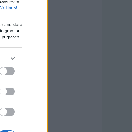
 downstream
B’s List of
er and store
to grant or
ed purposes