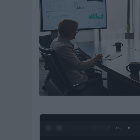
0:28 / 1:23
1
/
4