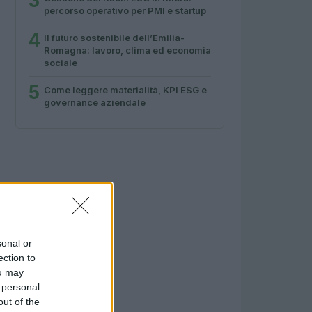
3
percorso operativo per PMI e startup
4
Il futuro sostenibile dell’Emilia-
Romagna: lavoro, clima ed economia
sociale
5
Come leggere materialità, KPI ESG e
governance aziendale
sonal or
ection to
ou may
 personal
out of the