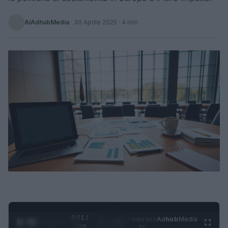
AiAdhubMedia
·
30 Aprile 2025
· 4 min
0:22 /
Ad
hub
Media
POWERED
1
/
4
1:20
BY