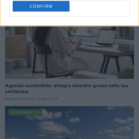
CONFIRM
Agenda sostenibile: integra obiettivi green nella tua
settimana
Andrea Innocenti · 8 Ago 2026
SOSTENIBILITÀ