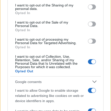
services and may gather and store information including but
Le associazioni di settore del gas hanno lanciato
not limited to your visit or usage behaviour. You may click to
I want to opt-out of the Sharing of my
personal data.
grant or deny consent to Google and its third-party tags to
un appello affinché la proroga della direttiva non
Opted In
use your data for below specified purposes in below Google
venga estesa fino al 2027. Le richieste del settore
consent section.
I want to opt-out of the Sale of my
Personal Data.
evidenziano la necessità di un approccio
Opted In
pragmatico che consideri sia le esigenze
I want to opt-out of processing my
ambientali sia quelle economiche. La sostenibilità
Personal Data for Targeted Advertising.
deve essere un obiettivo condiviso, ma non a
Opted In
scapito della stabilità economica.
I want to opt-out of Collection, Use,
Retention, Sale, and/or Sharing of my
Personal Data that Is Unrelated with the
Purposes for which it was collected.
Opted Out
AUTORE
AiAdhubMedia
Google consents
I want to allow Google to enable storage
related to advertising like cookies on web or
device identifiers in apps.