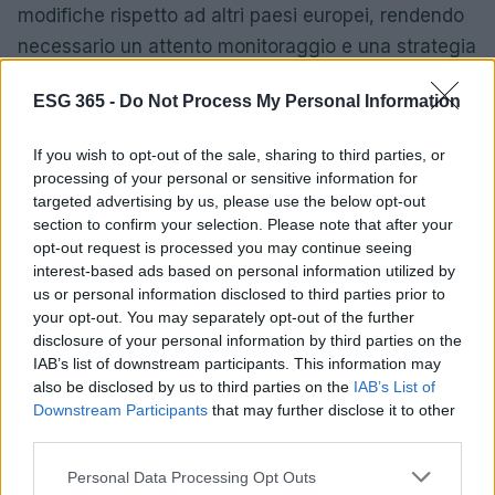
modifiche rispetto ad altri paesi europei, rendendo
necessario un attento monitoraggio e una strategia
ben definita.
ESG 365 -
Do Not Process My Personal Information
La questione del phase out del carbone
If you wish to opt-out of the sale, sharing to third parties, or
Durante l’evento “Nucleare Sostenibile”, sono
processing of your personal or sensitive information for
targeted advertising by us, please use the below opt-out
emersi nuovi dubbi riguardo il phase out degli
section to confirm your selection. Please note that after your
impianti a carbone ancora operativi in Italia. Il
opt-out request is processed you may continue seeing
Ministro Salvini ha sollevato preoccupazioni
interest-based ads based on personal information utilized by
us or personal information disclosed to third parties prior to
sull’impatto che queste misure potrebbero avere
your opt-out. You may separately opt-out of the further
sull’occupazione e sull’economia locale. È
disclosure of your personal information by third parties on the
fondamentale trovare un equilibrio tra la necessità
IAB’s list of downstream participants. This information may
also be disclosed by us to third parties on the
IAB’s List of
di una transizione energetica sostenibile e la
Downstream Participants
that may further disclose it to other
protezione dei posti di lavoro esistenti.
third parties.
Please note that this website/app uses one or more Google
Appello del settore gas per una proroga
Personal Data Processing Opt Outs