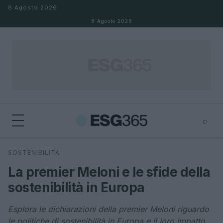
Salta al contenuto
8 Agosto 2026
8 Agosto 2026
⌕
×
⌕
SOSTENIBILITÀ
Cerca
La premier Meloni e le sfide della
sostenibilità in Europa
Esplora le dichiarazioni della premier Meloni riguardo
le politiche di sostenibilità in Europa e il loro impatto.