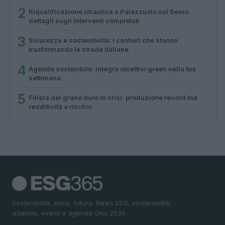
2
Riqualificazione idraulica a Palazzuolo sul Senio:
dettagli sugli interventi completati
3
Sicurezza e sostenibilità: i cantieri che stanno
trasformando le strade italiane
4
Agenda sostenibile: integra obiettivi green nella tua
settimana
5
Filiera del grano duro in crisi: produzione record ma
redditività a rischio
Sostenibilità, etica, futuro. News ESG, sostenibilità,
aziende, eventi e agenda Onu 2030.