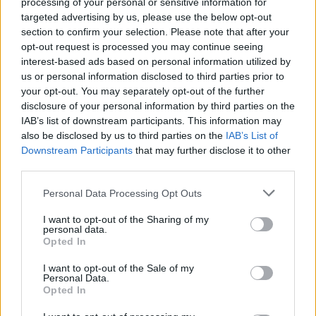
processing of your personal or sensitive information for
targeted advertising by us, please use the below opt-out
section to confirm your selection. Please note that after your
opt-out request is processed you may continue seeing
Continua a leggere
interest-based ads based on personal information utilized by
us or personal information disclosed to third parties prior to
your opt-out. You may separately opt-out of the further
SOSTENIBILITÀ
disclosure of your personal information by third parties on the
IAB’s list of downstream participants. This information may
also be disclosed by us to third parties on the
IAB’s List of
Downstream Participants
that may further disclose it to other
third parties.
Please note that this website/app uses one or more Google
Personal Data Processing Opt Outs
services and may gather and store information including but
not limited to your visit or usage behaviour. You may click to
I want to opt-out of the Sharing of my
personal data.
grant or deny consent to Google and its third-party tags to
Opted In
use your data for below specified purposes in below Google
consent section.
I want to opt-out of the Sale of my
Personal Data.
Jovanotti e l’economia circolare: i bicchieri di carta
Opted In
riciclata al Jova Summer Party