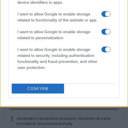
device identifiers in apps.
I want to allow Google to enable storage
related to functionality of the website or app.
I want to allow Google to enable storage
related to personalization.
I want to allow Google to enable storage
related to security, including authentication
functionality and fraud prevention, and other
user protection.
Sicurezza e sostenibilità: i cantieri che stanno
trasformando le strade italiane
Ilaria Galli · 9 Ago 2026
CONFIRM
PIÙ LETTI
1
Jovanotti e l’economia circolare: i bicchieri di carta
riciclata al Jova Summer Party