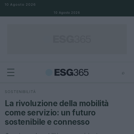
Salta al contenuto
10 Agosto 2026
10 Agosto 2026
⌕
×
⌕
SOSTENIBILITÀ
Cerca
La rivoluzione della mobilità
come servizio: un futuro
sostenibile e connesso