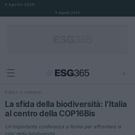
Salta al contenuto
9 Agosto 2026
9 Agosto 2026
⌕
×
⌕
EVENTI E AGENDA
Cerca
La sfida della biodiversità: l’Italia
al centro della COP16Bis
Un'importante conferenza a Roma per affrontare la
crisi della biodiversità