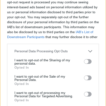
opt-out request is processed you may continue seeing
EVENTI E AGENDA
interest-based ads based on personal information utilized by
us or personal information disclosed to third parties prior to
your opt-out. You may separately opt-out of the further
disclosure of your personal information by third parties on the
IAB’s list of downstream participants. This information may
also be disclosed by us to third parties on the
IAB’s List of
Downstream Participants
that may further disclose it to other
third parties.
Please note that this website/app uses one or more Google
Personal Data Processing Opt Outs
services and may gather and store information including but
not limited to your visit or usage behaviour. You may click to
I want to opt-out of the Sharing of my
personal data.
grant or deny consent to Google and its third-party tags to
Opted In
La scuola di San Filippo a Cetraro vince il premio
use your data for below specified purposes in below Google
Legambiente per l’edilizia sostenibile
consent section.
I want to opt-out of the Sale of my
Ilaria Galli · 9 Ago 2026
Personal Data.
Opted In
EVENTI E AGENDA
I want to opt-out of processing my
Personal Data for Targeted Advertising.
Opted In