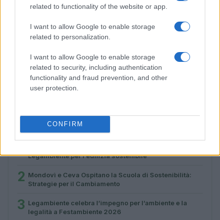
related to functionality of the website or app.
I want to allow Google to enable storage
related to personalization.
I want to allow Google to enable storage
Legambiente celebra l’impegno per l’ambiente e la
related to security, including authentication
legalità a Festambiente 2026
functionality and fraud prevention, and other
Andrea Innocenti · 9 Ago 2026
user protection.
PIÙ LETTI
CONFIRM
1
La scuola di San Filippo a Cetraro vince il premio
Legambiente per l’edilizia sostenibile
2
Mondovì e Ceva Ospitano la Scuola di Sostenibilità:
Strategie per il Cambiamento
3
Legambiente celebra l’impegno per l’ambiente e la
legalità a Festambiente 2026