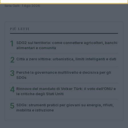
Ilaria Galli · 1 Ago 2026
PIÙ LETTI
1
SDG2 sul territorio: come connettere agricoltori, banchi
alimentari e comunità
2
Città a zero vittime: urbanistica, limiti intelligenti e dati
3
Perché la governance multilivello è decisiva per gli
SDGs
4
Rinnovo del mandato di Volker Türk: il voto dell’ONU e
le critiche degli Stati Uniti
5
SDGs: strumenti pratici per giovani su energia, rifiuti,
mobilità e istruzione