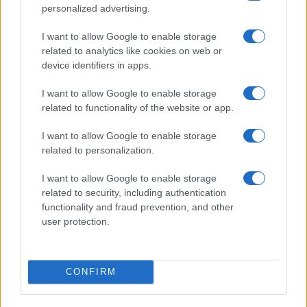
personalized advertising.
I want to allow Google to enable storage
related to analytics like cookies on web or
Città a zero vittime: urbanistica, limiti intelligenti e dati
device identifiers in apps.
Andrea Innocenti · 2 Ago 2026
I want to allow Google to enable storage
ONU 2030
related to functionality of the website or app.
I want to allow Google to enable storage
related to personalization.
I want to allow Google to enable storage
related to security, including authentication
functionality and fraud prevention, and other
user protection.
CONFIRM
Perché la governance multilivello è decisiva per gli
SDGs