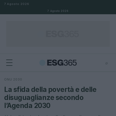
Salta al contenuto
7 Agosto 2026
7 Agosto 2026
⌕
×
⌕
ONU 2030
Cerca
La sfida della povertà e delle
disuguaglianze secondo
l’Agenda 2030