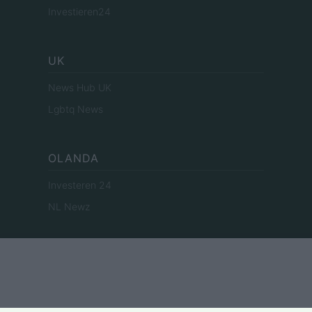
Investieren24
UK
News Hub UK
Lgbtq News
OLANDA
Investeren 24
NL Newz