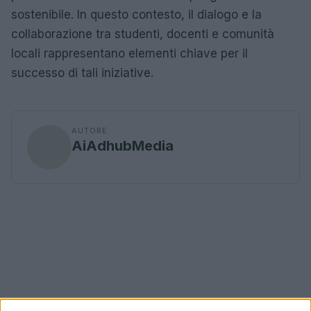
sostenibile. In questo contesto, il dialogo e la
collaborazione tra studenti, docenti e comunità
locali rappresentano elementi chiave per il
successo di tali iniziative.
AUTORE
AiAdhubMedia