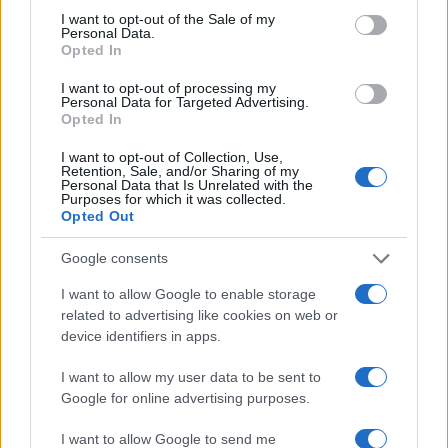
consent section.
I want to opt-out of the Sale of my
Personal Data.
Opted In
I want to opt-out of processing my
Personal Data for Targeted Advertising.
Opted In
I want to opt-out of Collection, Use,
SDG2 sul territorio: come connettere agricoltori,
Retention, Sale, and/or Sharing of my
banchi alimentari e comunità
Personal Data that Is Unrelated with the
Purposes for which it was collected.
Ilaria Galli · 2 Ago 2026
Opted Out
ONU 2030
Google consents
I want to allow Google to enable storage
related to advertising like cookies on web or
device identifiers in apps.
I want to allow my user data to be sent to
Google for online advertising purposes.
I want to allow Google to send me