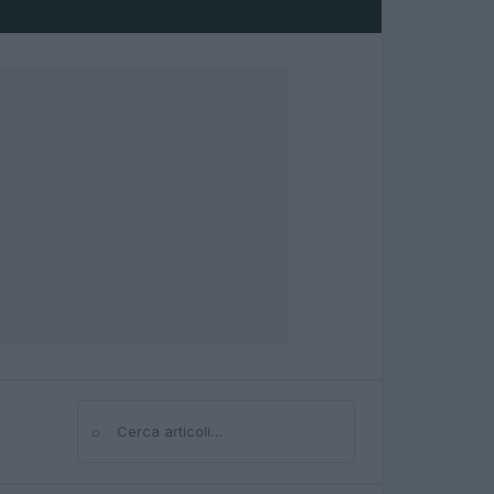
⌕
Cerca