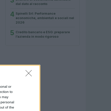
3
dal dato al racconto
4
Spinelli Srl: Performance
economiche, ambientali e sociali nel
2026
5
Credito bancario e ESG: preparare
l’azienda in modo rigoroso
sonal or
ection to
ou may
 personal
out of the