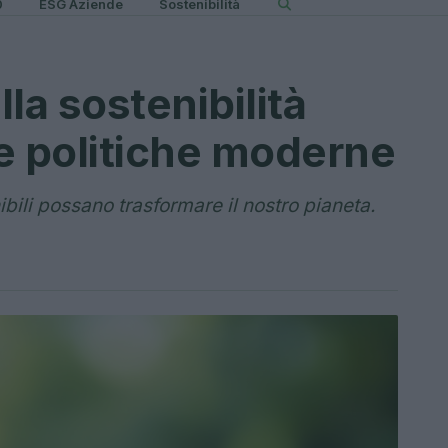
0
ESG Aziende
Sostenibilità
la sostenibilità
e politiche moderne
bili possano trasformare il nostro pianeta.