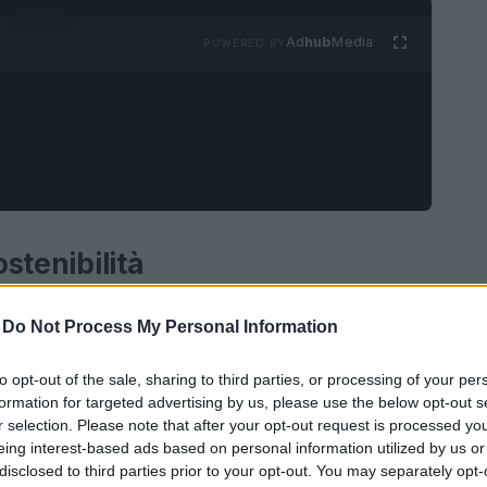
Ad
hub
Media
POWERED BY
ostenibilità
tenibilità ambientale
ha assunto un ruolo
-
Do Not Process My Personal Information
co. Le sfide globali, come il cambiamento
i biodiversità, richiedono un approccio integrato
to opt-out of the sale, sharing to third parties, or processing of your per
formation for targeted advertising by us, please use the below opt-out s
non sono più un’opzione, ma un imperativo per
r selection. Please note that after your opt-out request is processed y
sime generazioni. Le nazioni di tutto il mondo
eing interest-based ads based on personal information utilized by us or
disclosed to third parties prior to your opt-out. You may separately opt-
anza di adottare misure concrete per ridurre