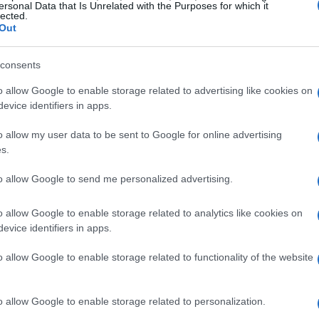
 sostenibile
ersonal Data that Is Unrelated with the Purposes for which it
lected.
Out
e sostenibili possono variare notevolmente da un
cipi fondamentali che devono essere considerati.
consents
uso di energie rinnovabili, come il solare e
o allow Google to enable storage related to advertising like cookies on
mbustibili fossili. Inoltre, le politiche di gestione
evice identifiers in apps.
vando il riciclo e la riduzione della plastica
o allow my user data to be sent to Google for online advertising
 infrastrutture verdi, come parchi e spazi
s.
lità della vita, ma contribuiscono anche alla
to allow Google to send me personalized advertising.
o allow Google to enable storage related to analytics like cookies on
evice identifiers in apps.
ella società civile
o allow Google to enable storage related to functionality of the website
amentale per il successo delle politiche di
native, i gruppi di attivisti e i cittadini
o allow Google to enable storage related to personalization.
itorare l’attuazione delle politiche e nel