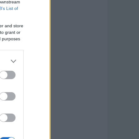
 downstream
B’s List of
er and store
to grant or
ed purposes