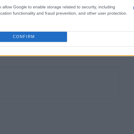
le. In questo contesto, l’educazione gioca un
o allow Google to enable storage related to security, including
cation functionality and fraud prevention, and other user protection.
generazioni sui temi ambientali è essenziale per
e e consapevole. Le campagne di
tivi possono incoraggiare comportamenti
CONFIRM
 culturale verso una maggiore responsabilità