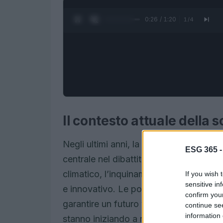
0:27 / 1:20
1
/
4
Il contesto attuale della s
Negli ultimi anni, la questione della
sos
ESG 365 
centrale nel dibattito pubblico e politi
climatico, l’inquinamento e la perdita d
If you wish 
sensitive in
e innovativo. Le politiche sostenibili 
confirm you
garantire un futuro vivibile per le pros
continue se
information 
stanno iniziando a riconoscere l’import