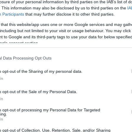
losure of your personal information by third parties on the IAB’s list of
iluppo che rispetti i limiti del nostro pianeta.
. This information may also be disclosed by us to third parties on the
IA
Participants
that may further disclose it to other third parties.
 that this website/app uses one or more Google services and may gath
including but not limited to your visit or usage behaviour. You may click 
 to Google and its third-party tags to use your data for below specifi
ogle consent section.
l Data Processing Opt Outs
o opt-out of the Sharing of my personal data.
In
o opt-out of the Sale of my Personal Data.
In
to opt-out of processing my Personal Data for Targeted
ing.
In
o opt-out of Collection, Use, Retention, Sale, and/or Sharing