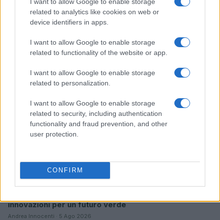
I want to allow Google to enable storage
related to analytics like cookies on web or
Transizione energetica e green-skilling: le strategie
device identifiers in apps.
ESG di AMGA e DBA Group
Ilaria Galli · 6 Ago 2026
I want to allow Google to enable storage
related to functionality of the website or app.
SOSTENIBILITÀ
I want to allow Google to enable storage
related to personalization.
I want to allow Google to enable storage
related to security, including authentication
functionality and fraud prevention, and other
user protection.
CONFIRM
Sostenibilità in provincia di Varese: strategie e
innovazioni per un futuro verde
Andrea Innocenti · 5 Ago 2026