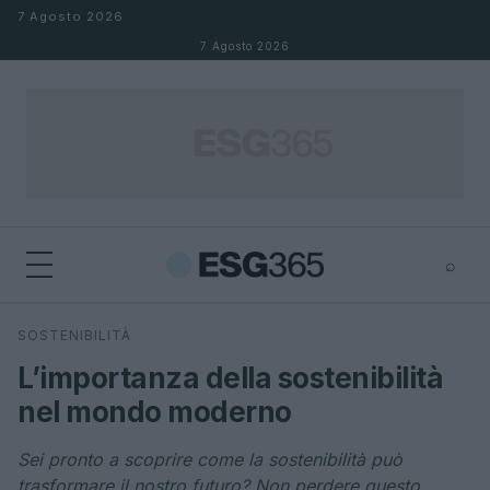
Salta al contenuto
7 Agosto 2026
7 Agosto 2026
⌕
×
⌕
SOSTENIBILITÀ
Cerca
L’importanza della sostenibilità
nel mondo moderno
Sei pronto a scoprire come la sostenibilità può
trasformare il nostro futuro? Non perdere questo