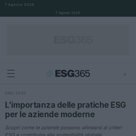
Salta al contenuto
7 Agosto 2026
7 Agosto 2026
⌕
×
⌕
ONU 2030
Cerca
L’importanza delle pratiche ESG
per le aziende moderne
Scopri come le aziende possono allinearsi ai criteri
ESG e contribuire alla sostenibilità globale.