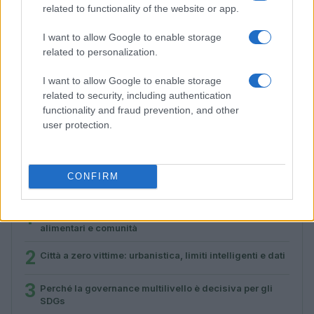
related to functionality of the website or app.
I want to allow Google to enable storage
related to personalization.
I want to allow Google to enable storage
Perché la governance multilivello è decisiva per gli
related to security, including authentication
SDGs
functionality and fraud prevention, and other
user protection.
Ilaria Galli · 1 Ago 2026
CONFIRM
PIÙ LETTI
1
SDG2 sul territorio: come connettere agricoltori, banchi
alimentari e comunità
2
Città a zero vittime: urbanistica, limiti intelligenti e dati
3
Perché la governance multilivello è decisiva per gli
SDGs