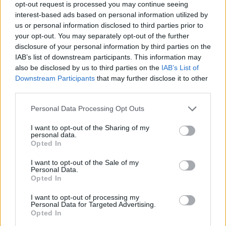
opt-out request is processed you may continue seeing
interest-based ads based on personal information utilized by
ONU 2030
us or personal information disclosed to third parties prior to
your opt-out. You may separately opt-out of the further
disclosure of your personal information by third parties on the
IAB’s list of downstream participants. This information may
also be disclosed by us to third parties on the
IAB’s List of
Downstream Participants
that may further disclose it to other
third parties.
Please note that this website/app uses one or more Google
Personal Data Processing Opt Outs
services and may gather and store information including but
not limited to your visit or usage behaviour. You may click to
I want to opt-out of the Sharing of my
personal data.
grant or deny consent to Google and its third-party tags to
Opted In
use your data for below specified purposes in below Google
consent section.
SDG2 sul territorio: come connettere agricoltori,
I want to opt-out of the Sale of my
Personal Data.
banchi alimentari e comunità
Opted In
Ilaria Galli · 2 Ago 2026
I want to opt-out of processing my
Personal Data for Targeted Advertising.
ONU 2030
Opted In