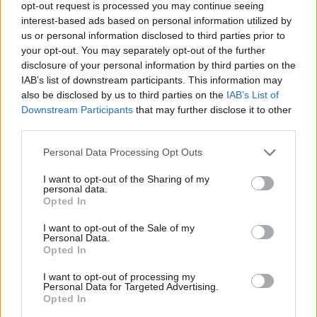
opt-out request is processed you may continue seeing
interest-based ads based on personal information utilized by
us or personal information disclosed to third parties prior to
your opt-out. You may separately opt-out of the further
disclosure of your personal information by third parties on the
IAB’s list of downstream participants. This information may
also be disclosed by us to third parties on the
IAB’s List of
Downstream Participants
that may further disclose it to other
third parties.
Sostenibilità in provincia di Varese: strategie e
Please note that this website/app uses one or more Google
Personal Data Processing Opt Outs
innovazioni per un futuro verde
services and may gather and store information including but
Andrea Innocenti · 5 Ago 2026
not limited to your visit or usage behaviour. You may click to
I want to opt-out of the Sharing of my
personal data.
grant or deny consent to Google and its third-party tags to
Opted In
use your data for below specified purposes in below Google
SOSTENIBILITÀ
consent section.
I want to opt-out of the Sale of my
Personal Data.
Opted In
I want to opt-out of processing my
Personal Data for Targeted Advertising.
Opted In