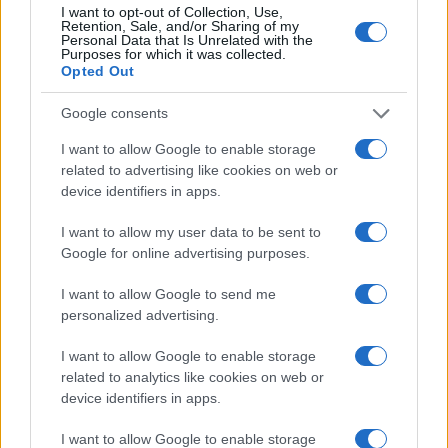
I want to opt-out of Collection, Use,
Retention, Sale, and/or Sharing of my
Personal Data that Is Unrelated with the
Purposes for which it was collected.
Opted Out
Google consents
Bilanci di sostenibilità 2026: le strategie green di
Sanfelice 1893 e CFadda
I want to allow Google to enable storage
Edoardo Marchesi · 5 Ago 2026
related to advertising like cookies on web or
device identifiers in apps.
I want to allow my user data to be sent to
PIÙ LETTI
Google for online advertising purposes.
1
I want to allow Google to send me
Transizione energetica e green-skilling: le strategie
ESG di AMGA e DBA Group
personalized advertising.
2
Sostenibilità in provincia di Varese: strategie e
I want to allow Google to enable storage
innovazioni per un futuro verde
related to analytics like cookies on web or
device identifiers in apps.
3
Bilanci di sostenibilità 2026: le strategie green di
Sanfelice 1893 e CFadda
I want to allow Google to enable storage