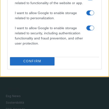
related to functionality of the website or app.
4
Città verdi e inclusive: rigenerazione urbana e
strumenti chiave
I want to allow Google to enable storage
5
related to personalization.
Packaging senza plastica: alternative, riuso, ricarica e
LCA
I want to allow Google to enable storage
related to security, including authentication
functionality and fraud prevention, and other
user protection.
CONFIRM
Sostenibilità, etica, futuro. News ESG, sostenibilità,
aziende, eventi e agenda Onu 2030.
SEZIONI
Esg News
Sostenibilità
ESG Aziende