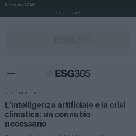
Salta al contenuto
6 Agosto 2026
6 Agosto 2026
⌕
×
⌕
SOSTENIBILITÀ
Cerca
L’intelligenza artificiale e la crisi
climatica: un connubio
necessario