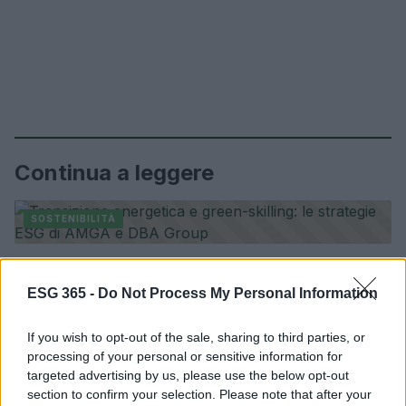
Continua a leggere
SOSTENIBILITÀ
Transizione energetica e green-skilling: le strategie
ESG di AMGA e DBA Group
ESG 365 -
Do Not Process My Personal Information
Ilaria Galli · 6 Ago 2026
If you wish to opt-out of the sale, sharing to third parties, or
SOSTENIBILITÀ
processing of your personal or sensitive information for
targeted advertising by us, please use the below opt-out
section to confirm your selection. Please note that after your