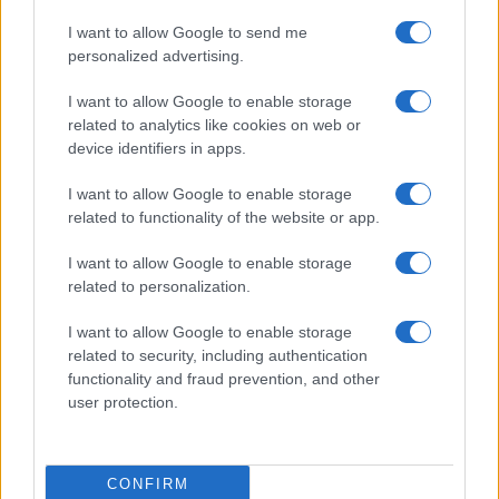
MAGAZINE
I want to allow Google to send me
Contattaci
personalized advertising.
I want to allow Google to enable storage
LEGALE
related to analytics like cookies on web or
Cookie Policy
device identifiers in apps.
Privacy Policy
I want to allow Google to enable storage
Note legali
related to functionality of the website or app.
I want to allow Google to enable storage
esg-365.com is a property of AdHub Media S.r.l. — REA 2729933
related to personalization.
Copyright © 2026 · Edito da AdHub Media — Italia
Tutti i diritti riservati
I want to allow Google to enable storage
related to security, including authentication
I contenuti sono curati dalla redazione con il supporto di strumenti digitali e
realizzati in collaborazione con autori indipendenti.
functionality and fraud prevention, and other
user protection.
CONFIRM