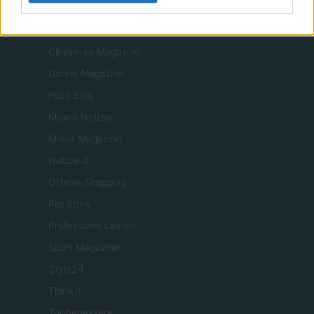
ITALIA
Casa Magazine
Cineverse Magazine
Donne Magazine
Food Blog
Milano Notizie
Motor Magazine
Notizie.it
Offerte Shopping
Pet Story
Professione Lavoro
Sport Magazine
Style24
Think.it
Tuobenessere