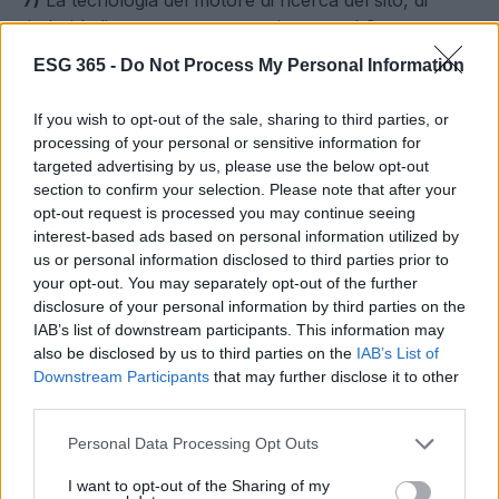
7)
La tecnologia del motore di ricerca del sito, di
titolarità di un soggetto terzo rispetto ad Contents
S.p.A., produce automaticamente e senza alcun
ESG 365 -
Do Not Process My Personal Information
intervento di Contents S.p.A. i risultati delle ricerche
che referenziano informazioni distribuite ovunque nel
If you wish to opt-out of the sale, sharing to third parties, or
mondo e accessibili tramite Internet. Contents S.p.A.
processing of your personal or sensitive information for
non ha alcun controllo su tali informazioni e non
targeted advertising by us, please use the below opt-out
fornisce nessuna garanzia sulle medesime e in
section to confirm your selection. Please note that after your
particolare sulla loro accuratezza, qualità, veridicità,
opt-out request is processed you may continue seeing
interest-based ads based on personal information utilized by
contenuto e legittimità. Contents S.p.A. non è altresì
us or personal information disclosed to third parties prior to
responsabile se i risultati di una ricerca portano alla
your opt-out. You may separately opt-out of the further
consultazione di informazioni ritenute non gradite,
disclosure of your personal information by third parties on the
non congruenti con lo scopo della ricerca, offensive
IAB’s list of downstream participants. This information may
o dannose. Contents S.p.A. non potrà in nessun caso
also be disclosed by us to third parties on the
IAB’s List of
essere ritenuta responsabile dei danni, diretti ed
Downstream Participants
that may further disclose it to other
indiretti, derivanti all’utente o a terzi dal motore di
third parties.
ricerca e da utilizzi ulteriori dei risultati della ricerca
Please note that this website/app uses one or more Google
Personal Data Processing Opt Outs
stessa.
services and may gather and store information including but
not limited to your visit or usage behaviour. You may click to
I want to opt-out of the Sharing of my