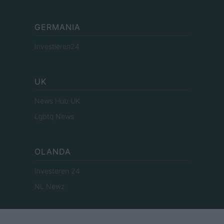
GERMANIA
Investieren24
UK
News Hub UK
Lgbtq News
OLANDA
Investeren 24
NL Newz