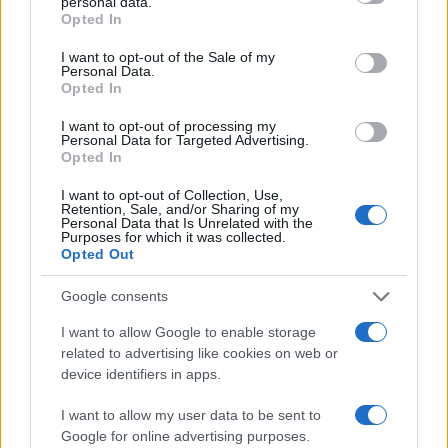
personal data.
Ultimo aggiornamento: Marzo 2021
grant or deny consent to Google and its third-party tags to
Opted In
use your data for below specified purposes in below Google
consent section.
I want to opt-out of the Sale of my
Personal Data.
Opted In
I want to opt-out of processing my
Personal Data for Targeted Advertising.
Opted In
I want to opt-out of Collection, Use,
Sostenibilità, etica, futuro. News ESG, sostenibilità,
Retention, Sale, and/or Sharing of my
Personal Data that Is Unrelated with the
aziende, eventi e agenda Onu 2030.
Purposes for which it was collected.
Opted Out
SEZIONI
Google consents
Esg News
I want to allow Google to enable storage
Sostenibilità
related to advertising like cookies on web or
ESG Aziende
device identifiers in apps.
Eventi e Agenda
I want to allow my user data to be sent to
Onu 2030
Google for online advertising purposes.