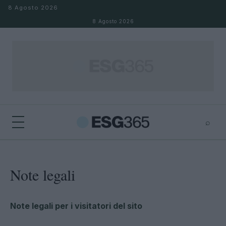
Salta al contenuto
8 Agosto 2026
8 Agosto 2026
⌕
×
⌕
Cerca
Note legali
Note legali per i visitatori del sito