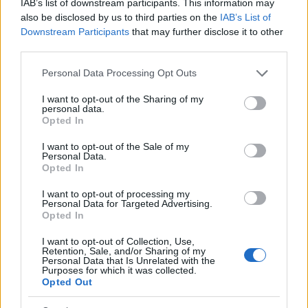
IAB’s list of downstream participants. This information may
also be disclosed by us to third parties on the
IAB’s List of
Downstream Participants
that may further disclose it to other
third parties.
Please note that this website/app uses one or more Google
Personal Data Processing Opt Outs
services and may gather and store information including but
not limited to your visit or usage behaviour. You may click to
I want to opt-out of the Sharing of my
personal data.
grant or deny consent to Google and its third-party tags to
Opted In
Continua a leggere
use your data for below specified purposes in below Google
consent section.
I want to opt-out of the Sale of my
Personal Data.
Opted In
SOSTENIBILITÀ
I want to opt-out of processing my
Personal Data for Targeted Advertising.
Opted In
I want to opt-out of Collection, Use,
Retention, Sale, and/or Sharing of my
Personal Data that Is Unrelated with the
Purposes for which it was collected.
Opted Out