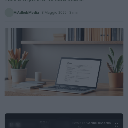
AiAdhubMedia
·
8 Maggio 2025
· 3 min
0:28 /
Ad
hub
Media
POWERED
1
/
4
1:23
BY