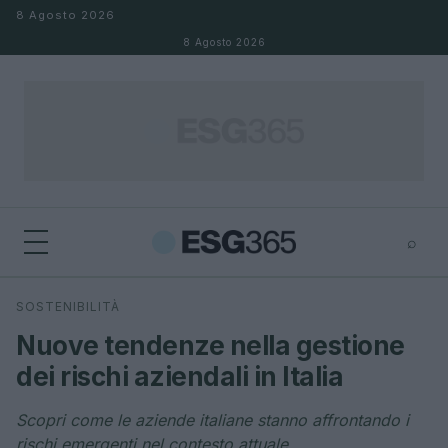
Salta al contenuto
8 Agosto 2026
8 Agosto 2026
⌕
×
⌕
SOSTENIBILITÀ
Cerca
Nuove tendenze nella gestione
dei rischi aziendali in Italia
Scopri come le aziende italiane stanno affrontando i
rischi emergenti nel contesto attuale.