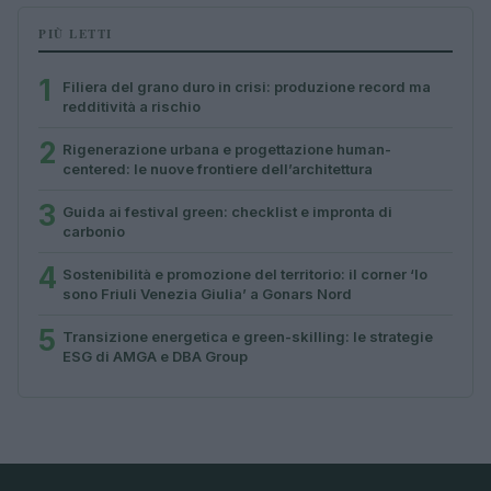
PIÙ LETTI
1
Filiera del grano duro in crisi: produzione record ma
redditività a rischio
2
Rigenerazione urbana e progettazione human-
centered: le nuove frontiere dell’architettura
3
Guida ai festival green: checklist e impronta di
carbonio
4
Sostenibilità e promozione del territorio: il corner ‘Io
sono Friuli Venezia Giulia’ a Gonars Nord
5
Transizione energetica e green-skilling: le strategie
ESG di AMGA e DBA Group