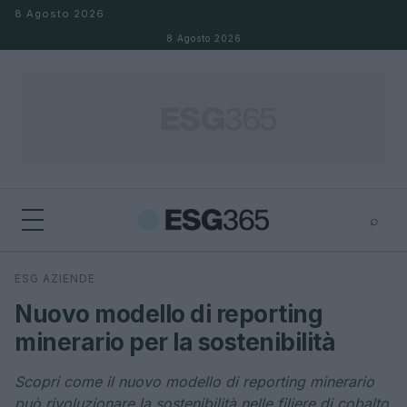
Salta al contenuto
8 Agosto 2026
8 Agosto 2026
⌕
×
⌕
ESG AZIENDE
Cerca
Nuovo modello di reporting
minerario per la sostenibilità
Scopri come il nuovo modello di reporting minerario
può rivoluzionare la sostenibilità nelle filiere di cobalto