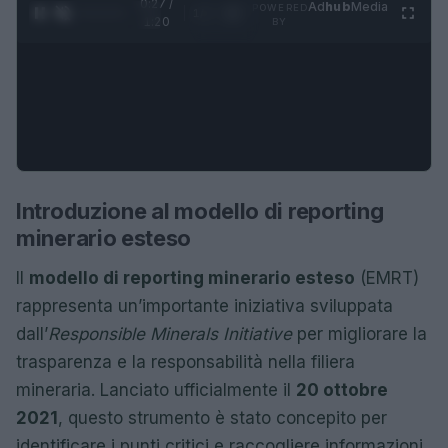
0:28 /
Ad
hub
Media
POWERED
1
/
4
1:20
BY
Introduzione al modello di reporting
minerario esteso
Il
modello di reporting minerario esteso
(EMRT)
rappresenta un’importante iniziativa sviluppata
dall’
Responsible Minerals Initiative
per migliorare la
trasparenza e la responsabilità nella filiera
mineraria. Lanciato ufficialmente il
20 ottobre
2021
, questo strumento è stato concepito per
identificare i punti critici e raccogliere informazioni