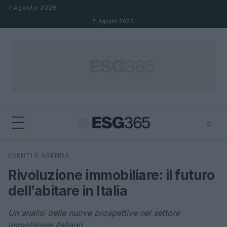
Salta al contenuto
7 Agosto 2026
7 Agosto 2026
⌕
×
⌕
EVENTI E AGENDA
Cerca
Rivoluzione immobiliare: il futuro
dell’abitare in Italia
Un'analisi delle nuove prospettive nel settore
immobiliare italiano