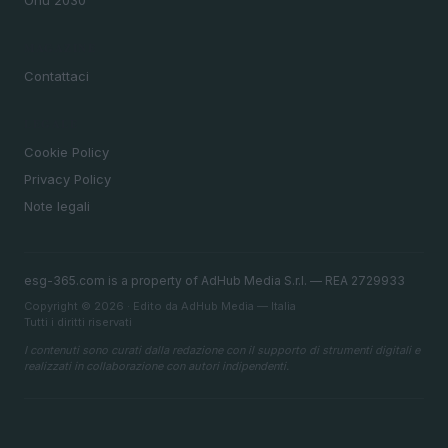
Onu 2030
MAGAZINE
Contattaci
LEGALE
Cookie Policy
Privacy Policy
Note legali
esg-365.com is a property of AdHub Media S.r.l. — REA 2729933
Copyright © 2026 · Edito da AdHub Media — Italia
Tutti i diritti riservati
I contenuti sono curati dalla redazione con il supporto di strumenti digitali e
realizzati in collaborazione con autori indipendenti.