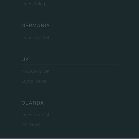
InvestirMag
GERMANIA
Investieren24
UK
News Hub UK
Lgbtq News
OLANDA
Investeren 24
NL Newz