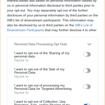
interest-based ads based on personal information utilized by
us or personal information disclosed to third parties prior to
your opt-out. You may separately opt-out of the further
disclosure of your personal information by third parties on the
IAB’s list of downstream participants. This information may
also be disclosed by us to third parties on the
IAB’s List of
Downstream Participants
that may further disclose it to other
third parties.
Please note that this website/app uses one or more Google
Personal Data Processing Opt Outs
services and may gather and store information including but
not limited to your visit or usage behaviour. You may click to
I want to opt-out of the Sharing of my
Cantina Rauscedo celebra 75 anni di storia vitivinicola
personal data.
grant or deny consent to Google and its third-party tags to
in Friuli Venezia Giulia
Opted In
use your data for below specified purposes in below Google
Ilaria Galli · 3 Ago 2026
consent section.
I want to opt-out of the Sale of my
Personal Data.
EVENTI E AGENDA
Opted In
I want to opt-out of processing my
Personal Data for Targeted Advertising.
Opted In
I want to opt-out of Collection, Use,
Retention, Sale, and/or Sharing of my