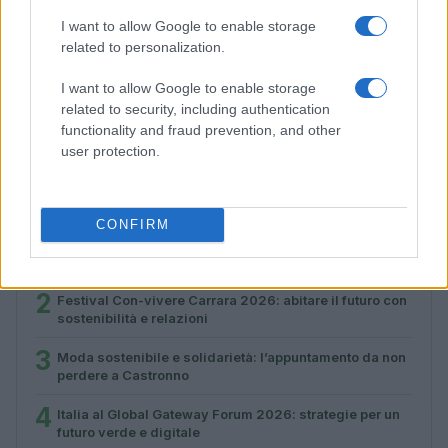
I want to allow Google to enable storage
related to personalization.
Moda sostenibile e solidarietà: l’appuntamento da non
I want to allow Google to enable storage
perdere a Castronno
related to security, including authentication
Ilaria Galli · 1 Ago 2026
functionality and fraud prevention, and other
user protection.
PIÙ LETTI
CONFIRM
1
Cantina Rauscedo celebra 75 anni di storia vitivinicola
in Friuli Venezia Giulia
2
Festival Con-vivere Carrara 2026: abitare il futuro con
sostenibilità e relazioni
3
Moda sostenibile e solidarietà: l’appuntamento da non
perdere a Castronno
4
Italia al Global Gateway Forum 2026: strategie per un
futuro verde e digitale