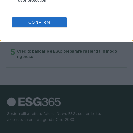
user protection.
2
Retention nel settore finanziario: soluzioni per
fidelizzare i professionisti nel 2026
3
Bilancio di sostenibilità aziendale: dal dato al racconto
CONFIRM
4
Spinelli Srl: Performance economiche, ambientali e
sociali nel 2026
5
Credito bancario e ESG: preparare l’azienda in modo
rigoroso
Sostenibilità, etica, futuro. News ESG, sostenibilità,
aziende, eventi e agenda Onu 2030.