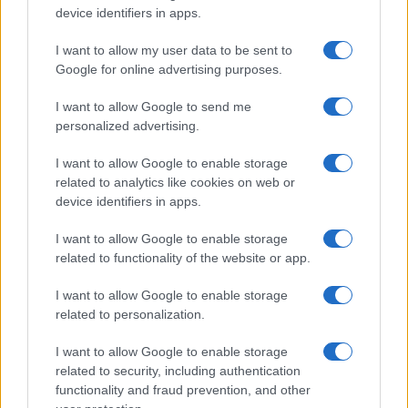
device identifiers in apps.
I want to allow my user data to be sent to
Google for online advertising purposes.
I want to allow Google to send me
personalized advertising.
I want to allow Google to enable storage
related to analytics like cookies on web or
device identifiers in apps.
Bilancio di sostenibilità aziendale: dal dato al racconto
I want to allow Google to enable storage
Ilaria Galli · 7 Ago 2026
related to functionality of the website or app.
I want to allow Google to enable storage
related to personalization.
PIÙ LETTI
I want to allow Google to enable storage
1
Finanza sostenibile e dati ESG: l’impatto sulle imprese
related to security, including authentication
italiane
functionality and fraud prevention, and other