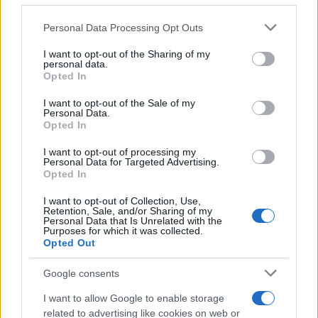
Ilaria Galli · 8 Ago 2026
Please note that this website/app uses one or more Google
Personal Data Processing Opt Outs
services and may gather and store information including but
ESG AZIENDE
not limited to your visit or usage behaviour. You may click to
I want to opt-out of the Sharing of my
personal data.
grant or deny consent to Google and its third-party tags to
Opted In
use your data for below specified purposes in below Google
consent section.
I want to opt-out of the Sale of my
Personal Data.
Opted In
I want to opt-out of processing my
Personal Data for Targeted Advertising.
Opted In
I want to opt-out of Collection, Use,
Retention, Sale, and/or Sharing of my
Personal Data that Is Unrelated with the
Purposes for which it was collected.
Retention nel settore finanziario: soluzioni per
Opted Out
fidelizzare i professionisti nel 2026
Ilaria Galli · 7 Ago 2026
Google consents
I want to allow Google to enable storage
ESG AZIENDE
related to advertising like cookies on web or