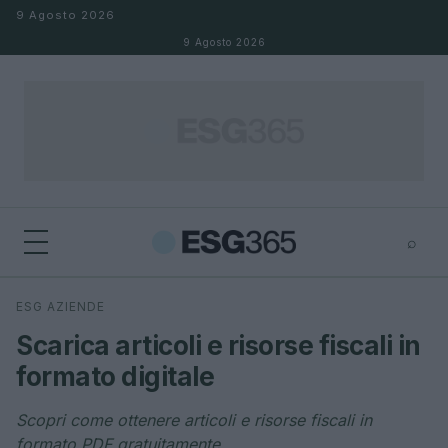
Salta al contenuto
9 Agosto 2026
9 Agosto 2026
⌕
×
⌕
ESG AZIENDE
Cerca
Scarica articoli e risorse fiscali in
formato digitale
Scopri come ottenere articoli e risorse fiscali in
formato PDF gratuitamente.