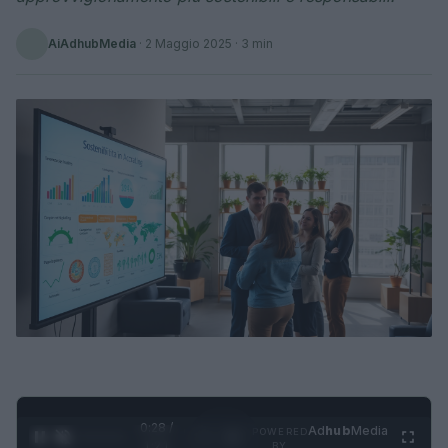
AiAdhubMedia
·
2 Maggio 2025
· 3 min
0:28 /
Ad
hub
Media
POWERED
1
/
4
1:21
BY