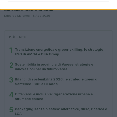
Bilanci di sostenibilità 2026: le strategie green di
Sanfelice 1893 e CFadda
Edoardo Marchesi · 5 Ago 2026
PIÙ LETTI
1
Transizione energetica e green-skilling: le strategie
ESG di AMGA e DBA Group
2
Sostenibilità in provincia di Varese: strategie e
innovazioni per un futuro verde
3
Bilanci di sostenibilità 2026: le strategie green di
Sanfelice 1893 e CFadda
4
Città verdi e inclusive: rigenerazione urbana e
strumenti chiave
5
Packaging senza plastica: alternative, riuso, ricarica e
LCA