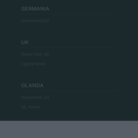
GERMANIA
Investieren24
UK
News Hub UK
Lgbtq News
OLANDA
Investeren 24
NL Newz