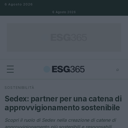
Salta al contenuto
6 Agosto 2026
6 Agosto 2026
⌕
×
⌕
SOSTENIBILITÀ
Cerca
Sedex: partner per una catena di
approvvigionamento sostenibile
Scopri il ruolo di Sedex nella creazione di catene di
approvvigionamento più sostenibili e responsabili.