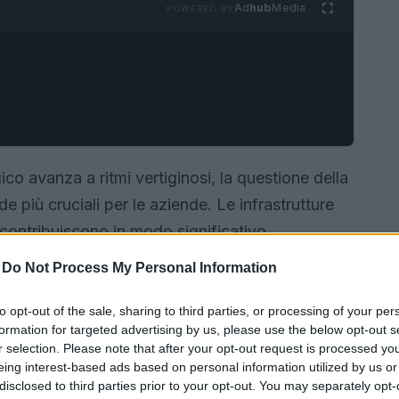
Ad
hub
Media
POWERED BY
ico avanza a ritmi vertiginosi, la questione della
e più cruciali per le aziende. Le infrastrutture
 contribuiscono in modo significativo
oni. Ogni dispositivo elettronico, ogni server e
-
Do Not Process My Personal Information
ntinua, generando un alto consumo e, di
tronici. Ecco perché la sostenibilità informatica
to opt-out of the sale, sharing to third parties, or processing of your per
formation for targeted advertising by us, please use the below opt-out s
sità vitale.
r selection. Please note that after your opt-out request is processed y
eing interest-based ads based on personal information utilized by us or
disclosed to third parties prior to your opt-out. You may separately opt-