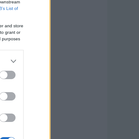
 downstream
B’s List of
er and store
to grant or
ed purposes