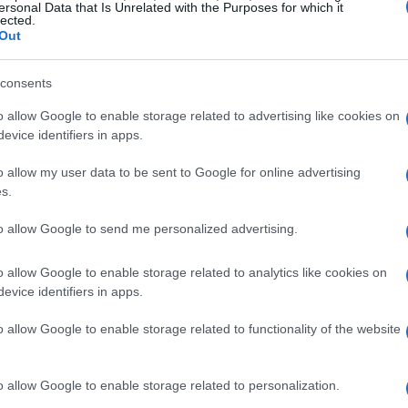
ersonal Data that Is Unrelated with the Purposes for which it
lected.
ogici o di ridurre i costi energetici; implica una
Out
del ciclo di vita dei dispositivi, dal design alla
a scelta di hardware più efficiente, la gestione
consents
ne di pratiche di economia circolare.
o allow Google to enable storage related to advertising like cookies on
evice identifiers in apps.
o allow my user data to be sent to Google for online advertising
s.
gitalizzazione può accelerare la transizione
mentale ridurre l’impatto delle infrastrutture IT.
to allow Google to send me personalized advertising.
fida: come bilanciare l’innovazione con la
o allow Google to enable storage related to analytics like cookies on
 IDC prevede che entro il 2026, il 75% delle
evice identifiers in apps.
ità ambientale nelle proprie scelte tecnologiche.
nel modo in cui le aziende operano.
o allow Google to enable storage related to functionality of the website
ibile
o allow Google to enable storage related to personalization.