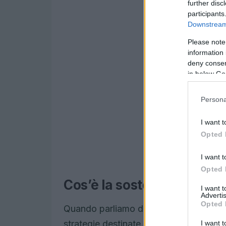
further disc
participants
Downstream 
Please note
information 
deny consent
in below Go
Persona
I want t
Opted 
I want t
Opted 
Cos’è la sostenibilità inf
I want 
Advertis
Opted 
Quando parliamo di sostenibilità informa
strategie destinate a ridurre l’impatto 
I want t