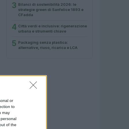
3
Bilanci di sostenibilità 2026: le
strategie green di Sanfelice 1893 e
CFadda
4
Città verdi e inclusive: rigenerazione
urbana e strumenti chiave
5
Packaging senza plastica:
alternative, riuso, ricarica e LCA
sonal or
ection to
ou may
 personal
out of the