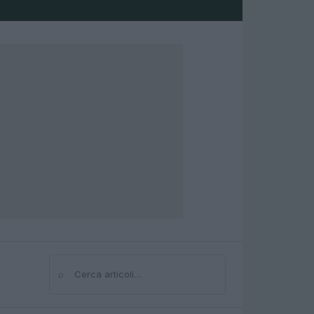
⌕
Cerca