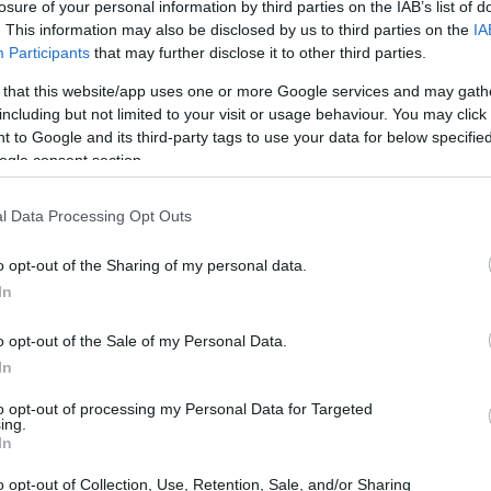
losure of your personal information by third parties on the IAB’s list of
. This information may also be disclosed by us to third parties on the
IA
Participants
that may further disclose it to other third parties.
 that this website/app uses one or more Google services and may gath
including but not limited to your visit or usage behaviour. You may click 
 to Google and its third-party tags to use your data for below specifi
ogle consent section.
l Data Processing Opt Outs
o opt-out of the Sharing of my personal data.
In
o opt-out of the Sale of my Personal Data.
In
ormatica?
to opt-out of processing my Personal Data for Targeted
ing.
In
tica, ci riferiamo a un insieme di pratiche e
ambientale dell’ecosistema IT aziendale. Non si
o opt-out of Collection, Use, Retention, Sale, and/or Sharing