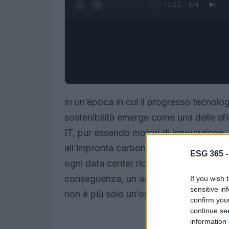
0:28 / 1:21
1
/
4
In un’epoca in cui il progresso tecnolog
sostenibilità emerge come una delle sfid
IT, pur essendo motori di innovazione,
all’impronta carbonica delle organizzazi
ESG 365 
ogni data center richiedono energia co
conseguenza, un aumento dei rifiuti elet
If you wish 
sensitive in
non è più solo un’opzione, ma una neces
confirm you
continue se
information 