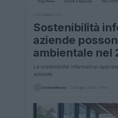
Esg News
Eventi e Agenda
Onu 203
SOSTENIBILITÀ
Sostenibilità in
aziende possono
ambientale nel
La sostenibilità informatica rappres
aziende.
AiAdhubMedia
·
12 Giugno 2025
· 3 min