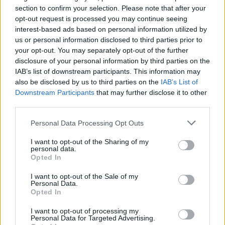
Impegno e responsabilità individuali
section to confirm your selection. Please note that after your
opt-out request is processed you may continue seeing
Infine, è fondamentale che ognuno di noi si senta
interest-based ads based on personal information utilized by
responsabile dell’avanzamento dell’uguaglianza di
us or personal information disclosed to third parties prior to
genere. Le azioni quotidiane, anche se piccole,
your opt-out. You may separately opt-out of the further
disclosure of your personal information by third parties on the
possono avere un impatto significativo. Se sei una
IAB’s list of downstream participants. This information may
donna, informati sui tuoi diritti e lotta per difenderli;
also be disclosed by us to third parties on the
IAB’s List of
se sei un uomo, sostieni e promuovi l’uguaglianza
Downstream Participants
that may further disclose it to other
third parties.
di genere in ogni aspetto della tua vita.
Please note that this website/app uses one or more Google
Personal Data Processing Opt Outs
La strada verso l’uguaglianza di genere è lunga,
services and may gather and store information including but
not limited to your visit or usage behaviour. You may click to
I want to opt-out of the Sharing of my
ma con l’impegno collettivo e individuale, possiamo
personal data.
grant or deny consent to Google and its third-party tags to
fare la differenza.
Opted In
use your data for below specified purposes in below Google
consent section.
I want to opt-out of the Sale of my
Personal Data.
Opted In
AUTORE
AiAdhubMedia
I want to opt-out of processing my
Personal Data for Targeted Advertising.