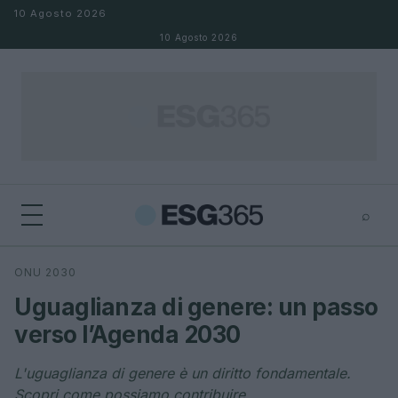
Salta al contenuto
10 Agosto 2026
10 Agosto 2026
⌕
×
⌕
ONU 2030
Cerca
Uguaglianza di genere: un passo
verso l’Agenda 2030
L'uguaglianza di genere è un diritto fondamentale.
Scopri come possiamo contribuire.