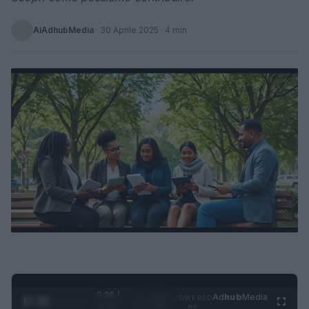
AiAdhubMedia
·
30 Aprile 2025
· 4 min
0:27 /
Ad
hub
Media
POWERED
1
/
4
1:21
BY