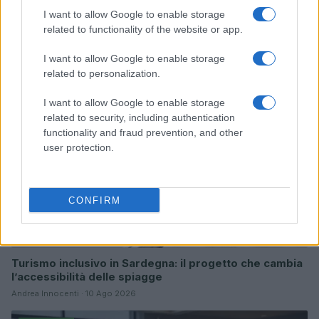
I want to allow Google to enable storage
Continua a leggere
related to functionality of the website or app.
I want to allow Google to enable storage
ONU 2030
related to personalization.
I want to allow Google to enable storage
related to security, including authentication
functionality and fraud prevention, and other
user protection.
CONFIRM
Turismo inclusivo in Sardegna: il progetto che cambia
l’accessibilità delle spiagge
Andrea Innocenti · 10 Ago 2026