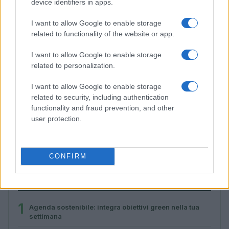
device identifiers in apps.
I want to allow Google to enable storage
related to functionality of the website or app.
I want to allow Google to enable storage
related to personalization.
I want to allow Google to enable storage
related to security, including authentication
functionality and fraud prevention, and other
user protection.
Rigenerazione urbana e progettazione human-
centered: le nuove frontiere dell’architettura
Andrea Innocenti · 7 Ago 2026
CONFIRM
PIÙ LETTI
1
Agenda sostenibile: integra obiettivi green nella tua
settimana