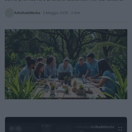
AiAdhubMedia
·
2 Maggio 2025
· 2 min
0:29 /
Ad
hub
Media
POWERED
1
/
4
1:23
BY