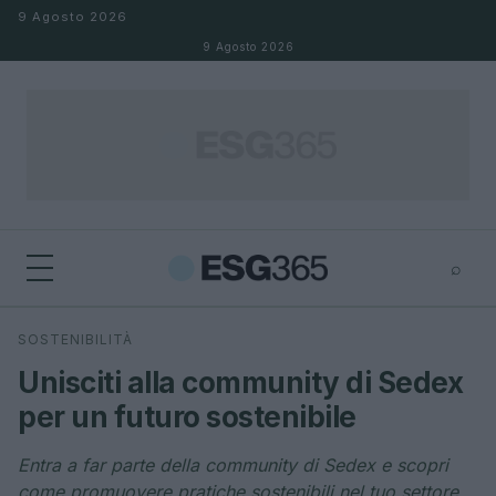
Salta al contenuto
9 Agosto 2026
9 Agosto 2026
⌕
×
⌕
SOSTENIBILITÀ
Cerca
Unisciti alla community di Sedex
per un futuro sostenibile
Entra a far parte della community di Sedex e scopri
come promuovere pratiche sostenibili nel tuo settore.