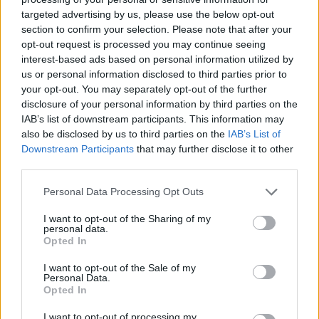
targeted advertising by us, please use the below opt-out
section to confirm your selection. Please note that after your
opt-out request is processed you may continue seeing
Continua a leggere
interest-based ads based on personal information utilized by
us or personal information disclosed to third parties prior to
SOSTENIBILITÀ
your opt-out. You may separately opt-out of the further
disclosure of your personal information by third parties on the
IAB’s list of downstream participants. This information may
also be disclosed by us to third parties on the
IAB’s List of
Downstream Participants
that may further disclose it to other
third parties.
Please note that this website/app uses one or more Google
Personal Data Processing Opt Outs
services and may gather and store information including but
not limited to your visit or usage behaviour. You may click to
I want to opt-out of the Sharing of my
personal data.
grant or deny consent to Google and its third-party tags to
Opted In
use your data for below specified purposes in below Google
consent section.
I want to opt-out of the Sale of my
Personal Data.
Agenda sostenibile: integra obiettivi green nella tua
Opted In
settimana
Andrea Innocenti · 8 Ago 2026
I want to opt-out of processing my