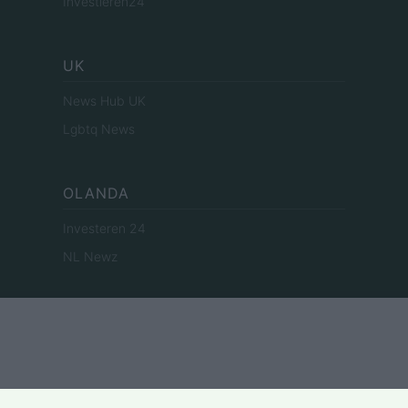
Investieren24
UK
News Hub UK
Lgbtq News
OLANDA
Investeren 24
NL Newz