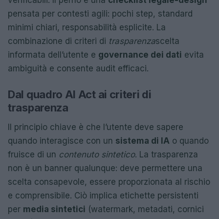
verificabili. Il perno è una
checklist legale-design
pensata per contesti agili: pochi step, standard
minimi chiari, responsabilità esplicite. La
combinazione di criteri di
trasparenza
scelta
informata dell’utente e
governance dei dati
evita
ambiguità e consente audit efficaci.
Dal quadro AI Act ai criteri di
trasparenza
Il principio chiave è che l’utente deve sapere
quando interagisce con un
sistema di IA
o quando
fruisce di un
contenuto sintetico
. La trasparenza
non è un banner qualunque: deve permettere una
scelta consapevole, essere proporzionata al rischio
e comprensibile. Ciò implica etichette persistenti
per
media sintetici
(watermark, metadati, cornici