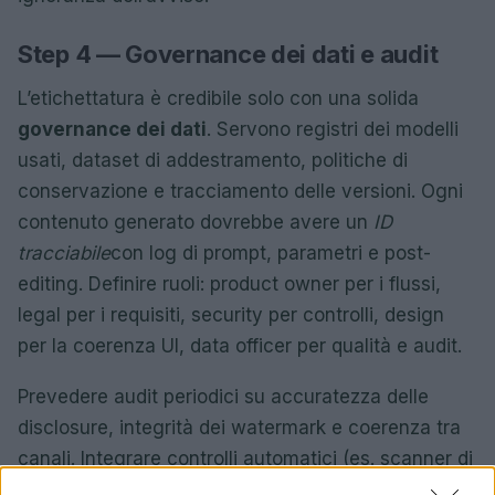
Step 4 — Governance dei dati e audit
L’etichettatura è credibile solo con una solida
governance dei dati
. Servono registri dei modelli
usati, dataset di addestramento, politiche di
conservazione e tracciamento delle versioni. Ogni
contenuto generato dovrebbe avere un
ID
tracciabile
con log di prompt, parametri e post-
editing. Definire ruoli: product owner per i flussi,
legal per i requisiti, security per controlli, design
per la coerenza UI, data officer per qualità e audit.
Prevedere audit periodici su accuratezza delle
disclosure, integrità dei watermark e coerenza tra
canali. Integrare controlli automatici (es. scanner di
metadati) nelle pipeline di pubblicazione. In caso di