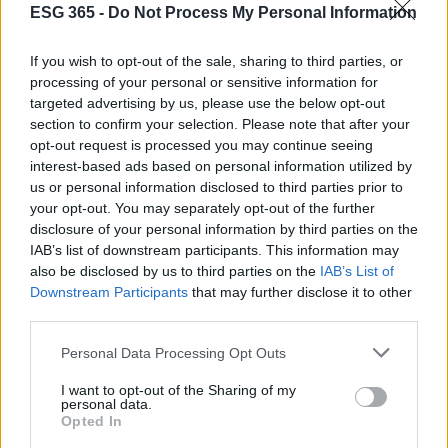
ESG 365 -
Do Not Process My Personal Information
incidenti, attivare una
procedura di ritiro
dei
contenuti e aggiornare la disclosure. Documentare
If you wish to opt-out of the sale, sharing to third parties, or
le decisioni di rischio, incluse deroghe motivate e
processing of your personal or sensitive information for
targeted advertising by us, please use the below opt-out
mitigazioni.
section to confirm your selection. Please note that after your
opt-out request is processed you may continue seeing
Checklist legale-design per team agili
interest-based ads based on personal information utilized by
us or personal information disclosed to third parties prior to
Una checklist breve accelera l’allineamento tra
your opt-out. You may separately opt-out of the further
legale, prodotto e design. Ecco un modello
disclosure of your personal information by third parties on the
IAB’s list of downstream participants. This information may
operativo da portare nelle retrospettive e nei
sprint
also be disclosed by us to third parties on the
IAB’s List of
di sviluppo, con criteri di accettazione chiari e
Downstream Participants
that may further disclose it to other
verificabili in demo o release.
third parties.
Please note that this website/app uses one or more Google
Personal Data Processing Opt Outs
Mappatura
caso d’uso registrato con owner,
services and may gather and store information including but
pubblico, rischio, modello, dati in/out.
not limited to your visit or usage behaviour. You may click to
I want to opt-out of the Sharing of my
Disclosure
testo approvato, livello
personal data.
grant or deny consent to Google and its third-party tags to
Opted In
(base/avanzato/rafforzato), lingua e
use your data for below specified purposes in below Google