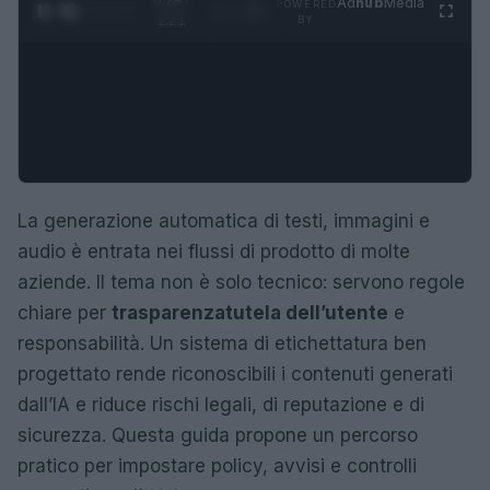
0:29 /
Ad
hub
Media
POWERED
1
/
4
1:21
BY
La generazione automatica di testi, immagini e
audio è entrata nei flussi di prodotto di molte
aziende. Il tema non è solo tecnico: servono regole
chiare per
trasparenza
tutela dell’utente
e
responsabilità. Un sistema di etichettatura ben
progettato rende riconoscibili i contenuti generati
dall’IA e riduce rischi legali, di reputazione e di
sicurezza. Questa guida propone un percorso
pratico per impostare policy, avvisi e controlli