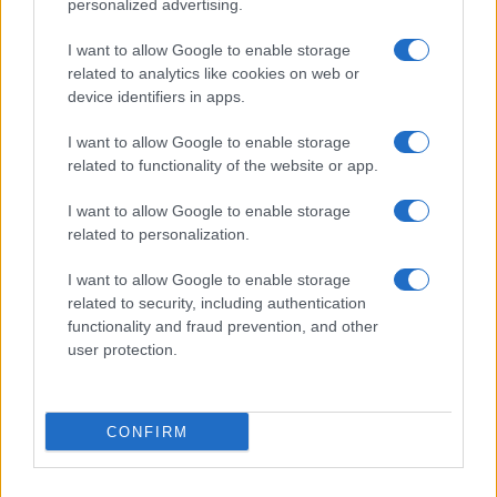
personalized advertising.
AUTORE
Andrea Innocenti
I want to allow Google to enable storage
related to analytics like cookies on web or
Andrea Innocenti ha coordinato dall'estero il
device identifiers in apps.
rientro di una cronista napoletana durante una
crisi diplomatica, gestendo contatti con
I want to allow Google to enable storage
consolati; è corrispondente esteri che
related to functionality of the website or app.
definisce linee editoriali sulla geopolitica. Nato
a Napoli, parla dialetto locale e mantiene
I want to allow Google to enable storage
rapporti con ONG partenopee.
related to personalization.
I want to allow Google to enable storage
related to security, including authentication
functionality and fraud prevention, and other
user protection.
CONFIRM