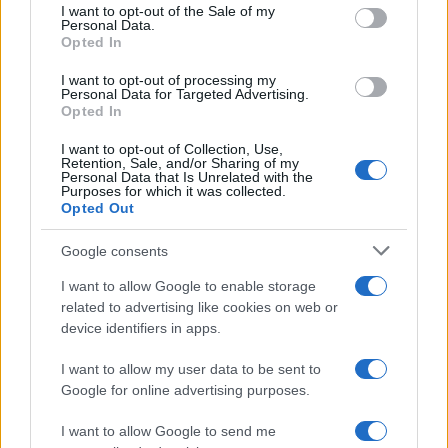
accessibilità.
consent section.
I want to opt-out of the Sale of my
Personal Data.
UI
badge/tooltip visibile, posizionamento,
Opted In
contrasto, test di comprensione effettuati.
Persistenza
watermark e metadati su media;
I want to opt-out of processing my
Personal Data for Targeted Advertising.
etichetta conservata su export e share.
Opted In
Controllo
log completi, ID contenuto,
tracciabilità del post-editing, retention policy.
I want to opt-out of Collection, Use,
Retention, Sale, and/or Sharing of my
Opt-out
possibilità chiara di disattivare
Personal Data that Is Unrelated with the
Purposes for which it was collected.
assistenza o scegliere alternativa umana.
Opted Out
Responsabilità
ruoli assegnati, canale feedback,
SLA per correzioni e ritiro.
Google consents
Audit
test periodici su etichette, monitor integrità
I want to allow Google to enable storage
watermark, report condiviso.
related to advertising like cookies on web or
Formazione
materiali per team customer care e
device identifiers in apps.
marketing su uso corretto delle etichette.
Versioning
storia delle policy, changelog e
I want to allow my user data to be sent to
comunicazione agli stakeholder.
Google for online advertising purposes.
I want to allow Google to send me