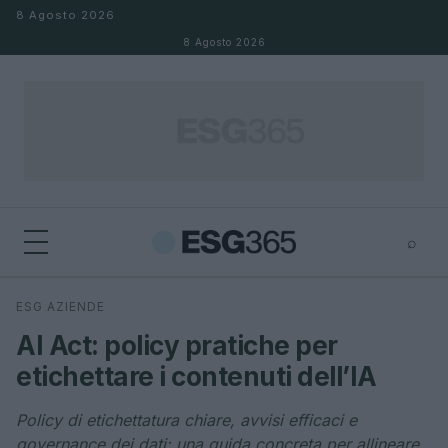
Salta al contenuto
8 Agosto 2026
8 Agosto 2026
⌕
×
⌕
ESG AZIENDE
Cerca
AI Act: policy pratiche per
etichettare i contenuti dell’IA
Policy di etichettatura chiare, avvisi efficaci e
governance dei dati: una guida concreta per allineare