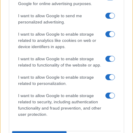
Google for online advertising purposes.
I want to allow Google to send me
personalized advertising.
SDG2 sul territorio: come connettere agricoltori,
I want to allow Google to enable storage
banchi alimentari e comunità
related to analytics like cookies on web or
Ilaria Galli · 2 Ago 2026
device identifiers in apps.
I want to allow Google to enable storage
related to functionality of the website or app.
PIÙ LETTI
I want to allow Google to enable storage
1
related to personalization.
Azzerare le vittime in città con urbanismo tattico e dati
I want to allow Google to enable storage
2
Agenda 2030 per i giovani: come trasformare gli SDGs
related to security, including authentication
in azioni concrete
functionality and fraud prevention, and other
3
user protection.
SDG2 sul territorio: come connettere agricoltori, banchi
alimentari e comunità
4
Città a zero vittime: urbanistica, limiti intelligenti e dati