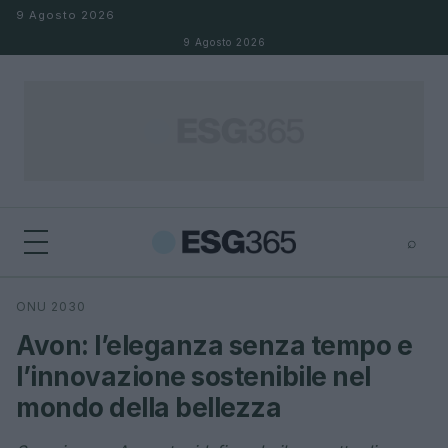
Salta al contenuto
9 Agosto 2026
9 Agosto 2026
⌕
×
⌕
ONU 2030
Cerca
Avon: l’eleganza senza tempo e
l’innovazione sostenibile nel
mondo della bellezza