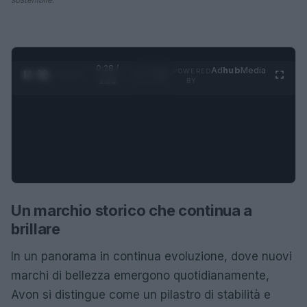
0:28 /
Ad
hub
Media
POWERED
1
/
4
1:23
BY
Un marchio storico che continua a
brillare
In un panorama in continua evoluzione, dove nuovi
marchi di bellezza emergono quotidianamente,
Avon si distingue come un pilastro di stabilità e