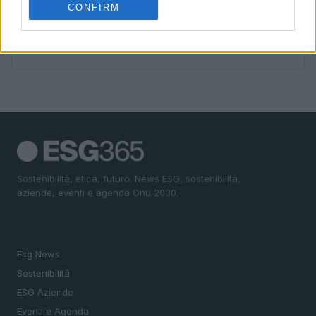
CONFIRM
5
Perché la governance multilivello è decisiva per gli
SDGs
Sostenibilità, etica, futuro. News ESG, sostenibilità,
aziende, eventi e agenda Onu 2030.
SEZIONI
Esg News
Sostenibilità
ESG Aziende
Eventi e Agenda