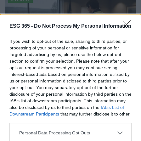
ESG 365 -
Do Not Process My Personal Information
If you wish to opt-out of the sale, sharing to third parties, or
processing of your personal or sensitive information for
targeted advertising by us, please use the below opt-out
section to confirm your selection. Please note that after your
opt-out request is processed you may continue seeing
interest-based ads based on personal information utilized by
us or personal information disclosed to third parties prior to
Azzerare le vittime in città con urbanismo tattico e
your opt-out. You may separately opt-out of the further
dati
disclosure of your personal information by third parties on the
IAB’s list of downstream participants. This information may
Edoardo Marchesi · 9 Ago 2026
also be disclosed by us to third parties on the
IAB’s List of
Downstream Participants
that may further disclose it to other
ONU 2030
third parties.
Please note that this website/app uses one or more Google
Personal Data Processing Opt Outs
services and may gather and store information including but