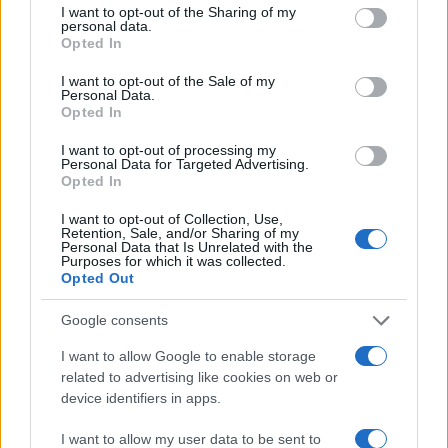
not limited to your visit or usage behaviour. You may click to
I want to opt-out of the Sharing of my
personal data.
grant or deny consent to Google and its third-party tags to
Opted In
use your data for below specified purposes in below Google
consent section.
I want to opt-out of the Sale of my
Personal Data.
Opted In
I want to opt-out of processing my
Personal Data for Targeted Advertising.
Opted In
Agenda 2030 per i giovani: come trasformare gli
SDGs in azioni concrete
I want to opt-out of Collection, Use,
Retention, Sale, and/or Sharing of my
Andrea Innocenti · 8 Ago 2026
Personal Data that Is Unrelated with the
Purposes for which it was collected.
Opted Out
ONU 2030
Google consents
I want to allow Google to enable storage
related to advertising like cookies on web or
device identifiers in apps.
I want to allow my user data to be sent to