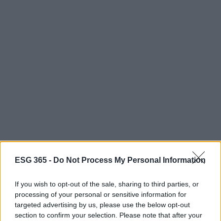
ESG 365 -
Do Not Process My Personal Information
Dove andiamo da qui?
If you wish to opt-out of the sale, sharing to third parties, or
processing of your personal or sensitive information for
Il messaggio che emerge dai flussi di investimento
targeted advertising by us, please use the below opt-out
europei nel primo trimestre del 2025 è chiaro. La
section to confirm your selection. Please note that after your