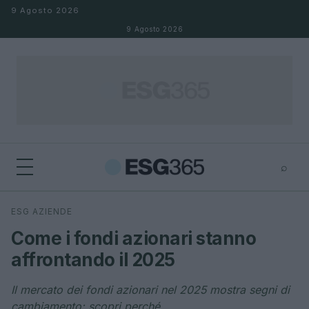
Salta al contenuto
9 Agosto 2026
9 Agosto 2026
⌕
×
⌕
ESG AZIENDE
Cerca
Come i fondi azionari stanno
affrontando il 2025
Il mercato dei fondi azionari nel 2025 mostra segni di
cambiamento: scopri perché.