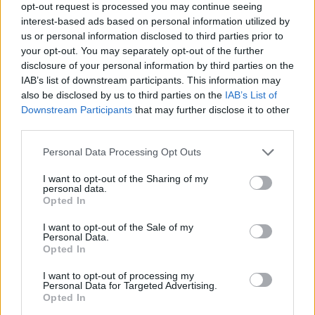
opt-out request is processed you may continue seeing
continua incertezza del mercato guida strategie
interest-based ads based on personal information utilized by
difensive, mentre si presentano opportunità nelle
us or personal information disclosed to third parties prior to
azioni europee e in investimenti tematici selettivi.
your opt-out. You may separately opt-out of the further
disclosure of your personal information by third parties on the
Gli advisor hanno l’opportunità di orientare i loro
IAB’s list of downstream participants. This information may
clienti verso un futuro più stabile e, allo stesso
also be disclosed by us to third parties on the
IAB’s List of
tempo, di cogliere occasioni di crescita. Ricordo
Downstream Participants
that may further disclose it to other
third parties.
quando ho iniziato a lavorare con i clienti: era
fondamentale capire non solo le loro esigenze
Please note that this website/app uses one or more Google
Personal Data Processing Opt Outs
services and may gather and store information including but
finanziarie, ma anche le loro aspirazioni. Oggi,
not limited to your visit or usage behaviour. You may click to
I want to opt-out of the Sharing of my
questo approccio è più rilevante che mai.
personal data.
grant or deny consent to Google and its third-party tags to
Opted In
use your data for below specified purposes in below Google
consent section.
I want to opt-out of the Sale of my
Personal Data.
AUTORE
Opted In
AiAdhubMedia
I want to opt-out of processing my
Personal Data for Targeted Advertising.
Opted In