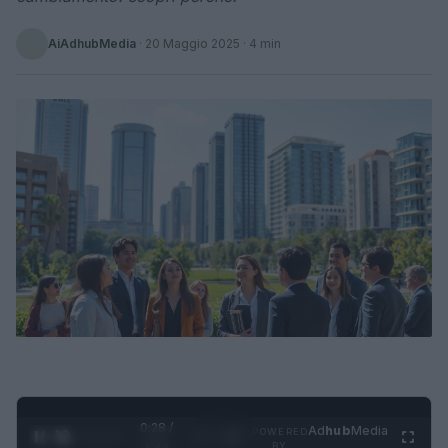
AiAdhubMedia
·
20 Maggio 2025
· 4 min
0:29 /
Ad
hub
Media
POWERED
1
/
4
1:21
BY