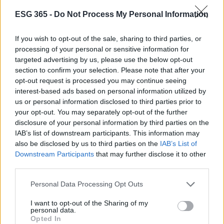
trovare in Genya non solo uno strumento, ma un
ESG 365 -
Do Not Process My Personal Information
vero e proprio partner per affrontare le sfide
quotidiane. Insieme, possiamo costruire un servizio
If you wish to opt-out of the sale, sharing to third parties, or
di alta qualità che faccia la differenza per i nostri
processing of your personal or sensitive information for
targeted advertising by us, please use the below opt-out
clienti e per il nostro futuro professionale.
section to confirm your selection. Please note that after your
opt-out request is processed you may continue seeing
interest-based ads based on personal information utilized by
us or personal information disclosed to third parties prior to
AUTORE
AiAdhubMedia
your opt-out. You may separately opt-out of the further
disclosure of your personal information by third parties on the
IAB’s list of downstream participants. This information may
also be disclosed by us to third parties on the
IAB’s List of
Downstream Participants
that may further disclose it to other
third parties.
Please note that this website/app uses one or more Google
Personal Data Processing Opt Outs
services and may gather and store information including but
not limited to your visit or usage behaviour. You may click to
I want to opt-out of the Sharing of my
personal data.
grant or deny consent to Google and its third-party tags to
Opted In
use your data for below specified purposes in below Google