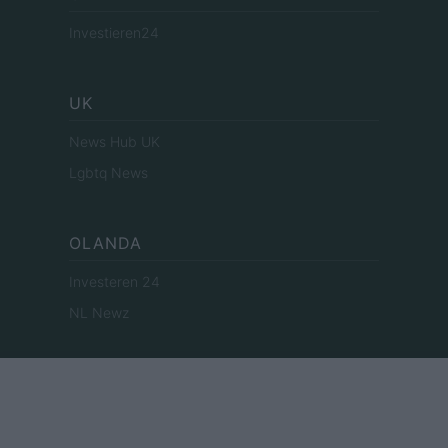
Investieren24
UK
News Hub UK
Lgbtq News
OLANDA
Investeren 24
NL Newz