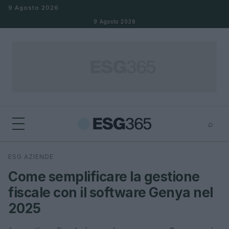
Salta al contenuto
9 Agosto 2026
9 Agosto 2026
⌕
×
⌕
ESG AZIENDE
Cerca
Come semplificare la gestione
fiscale con il software Genya nel
2025