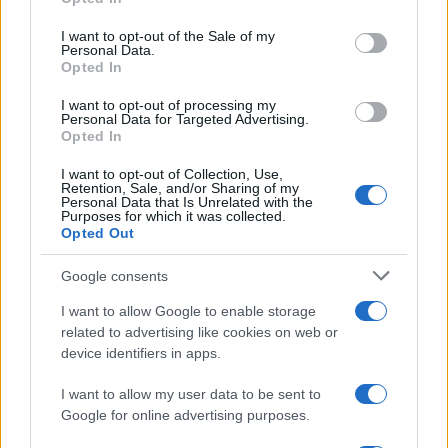
use your data for below specified purposes in below Google
consent section.
I want to opt-out of the Sale of my
Personal Data.
Opted In
I want to opt-out of processing my
Personal Data for Targeted Advertising.
Opted In
I want to opt-out of Collection, Use,
Retention, Sale, and/or Sharing of my
Finanza sostenibile e dati ESG: l’impatto sulle imprese
Personal Data that Is Unrelated with the
italiane
Purposes for which it was collected.
Opted Out
Ilaria Galli · 8 Ago 2026
Google consents
ESG AZIENDE
I want to allow Google to enable storage
related to advertising like cookies on web or
device identifiers in apps.
I want to allow my user data to be sent to
Google for online advertising purposes.