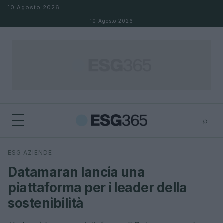
Salta al contenuto
10 Agosto 2026
10 Agosto 2026
⌕
×
⌕
ESG AZIENDE
Cerca
Datamaran lancia una
piattaforma per i leader della
sostenibilità