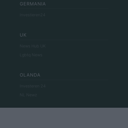
GERMANIA
Investieren24
UK
News Hub UK
Lgbtq News
OLANDA
Investeren 24
NL Newz