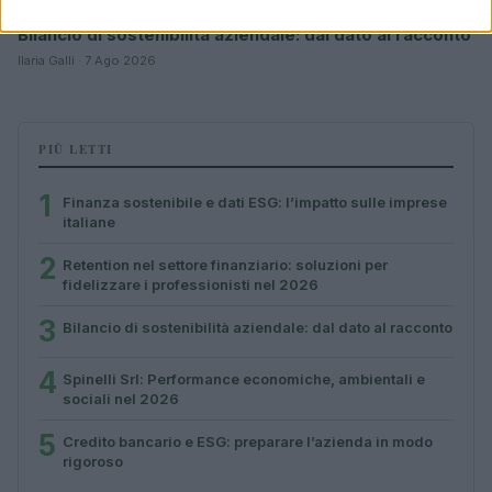
Bilancio di sostenibilità aziendale: dal dato al racconto
Ilaria Galli · 7 Ago 2026
PIÙ LETTI
1
Finanza sostenibile e dati ESG: l’impatto sulle imprese
italiane
2
Retention nel settore finanziario: soluzioni per
fidelizzare i professionisti nel 2026
3
Bilancio di sostenibilità aziendale: dal dato al racconto
4
Spinelli Srl: Performance economiche, ambientali e
sociali nel 2026
5
Credito bancario e ESG: preparare l’azienda in modo
rigoroso