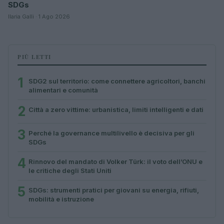
SDGs
Ilaria Galli · 1 Ago 2026
PIÙ LETTI
1
SDG2 sul territorio: come connettere agricoltori, banchi
alimentari e comunità
2
Città a zero vittime: urbanistica, limiti intelligenti e dati
3
Perché la governance multilivello è decisiva per gli
SDGs
4
Rinnovo del mandato di Volker Türk: il voto dell’ONU e
le critiche degli Stati Uniti
5
SDGs: strumenti pratici per giovani su energia, rifiuti,
mobilità e istruzione