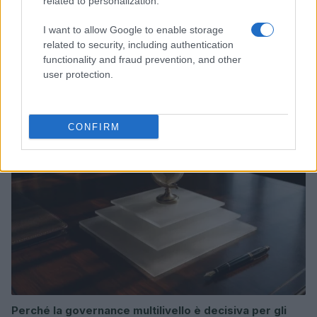
related to personalization.
I want to allow Google to enable storage
related to security, including authentication
functionality and fraud prevention, and other
Città a zero vittime: urbanistica, limiti intelligenti e dati
user protection.
Andrea Innocenti · 2 Ago 2026
ONU 2030
CONFIRM
Perché la governance multilivello è decisiva per gli