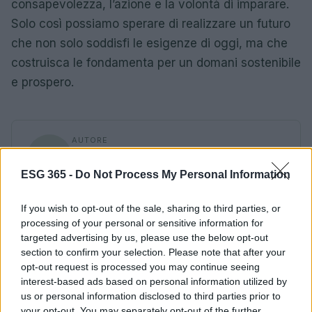
consapevolezza, l’azione e la volontà di imparare.
Solo così possiamo sperare di realizzare un futuro
che non solo soddisfi le esigenze di oggi, ma che
costruisca le fondamenta per un domani sostenibile
e prospero.
AUTORE
AiAdhubMedia
ESG 365 -
Do Not Process My Personal Information
If you wish to opt-out of the sale, sharing to third parties, or
processing of your personal or sensitive information for
targeted advertising by us, please use the below opt-out
section to confirm your selection. Please note that after your
opt-out request is processed you may continue seeing
interest-based ads based on personal information utilized by
us or personal information disclosed to third parties prior to
your opt-out. You may separately opt-out of the further