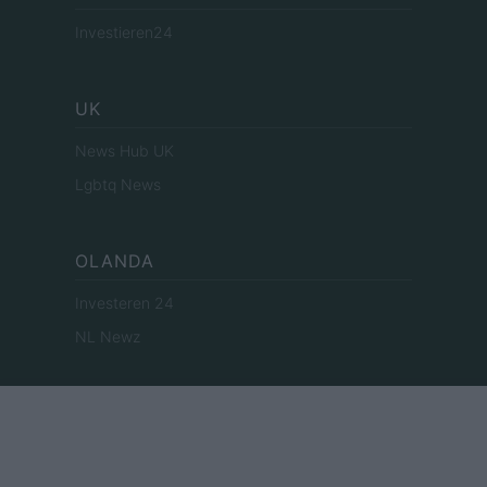
Investieren24
UK
News Hub UK
Lgbtq News
OLANDA
Investeren 24
NL Newz