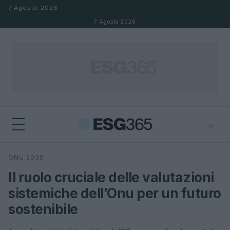
Salta al contenuto
7 Agosto 2026
7 Agosto 2026
⌕
×
⌕
ONU 2030
Cerca
Il ruolo cruciale delle valutazioni
sistemiche dell’Onu per un futuro
sostenibile