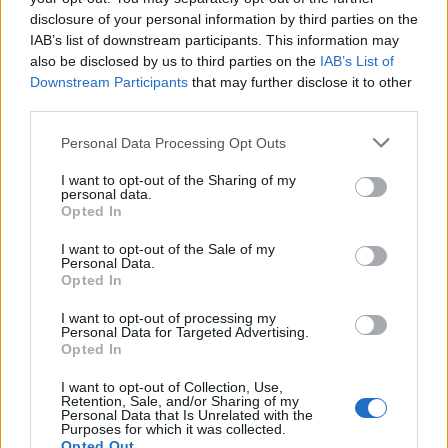
disclosure of your personal information by third parties on the
IAB’s list of downstream participants. This information may
also be disclosed by us to third parties on the
IAB’s List of
Downstream Participants
that may further disclose it to other
third parties.
Please note that this website/app uses one or more Google
Personal Data Processing Opt Outs
services and may gather and store information including but
not limited to your visit or usage behaviour. You may click to
I want to opt-out of the Sharing of my
personal data.
grant or deny consent to Google and its third-party tags to
Opted In
use your data for below specified purposes in below Google
consent section.
I want to opt-out of the Sale of my
Personal Data.
Opted In
Continua a leggere
I want to opt-out of processing my
Personal Data for Targeted Advertising.
ONU 2030
Opted In
I want to opt-out of Collection, Use,
Retention, Sale, and/or Sharing of my
Personal Data that Is Unrelated with the
Purposes for which it was collected.
Opted Out