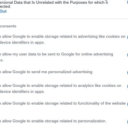
ersonal Data that Is Unrelated with the Purposes for which it
riduce dispersioni, favorisce la partecipazione
lected.
Out
zioni seguenti si trovano un’architettura
i
service learning
e un sistema di indicatori per
consents
, con approfondimenti su casi tipici ed eccezioni.
o allow Google to enable storage related to advertising like cookies on
evice identifiers in apps.
tegrare gli SDG
o allow my user data to be sent to Google for online advertising
s.
ere livelli di profondità e di scalare i progetti
ciascuna classe o gruppo seleziona 1–3 SDG
to allow Google to send me personalized advertising.
nfini del progetto. Il
Modulo 2
riguarda l’
analisi
o allow Google to enable storage related to analytics like cookies on
 risorse esistenti, stakeholder e vincoli. Il
evice identifiers in apps.
neano attività, responsabilità, tempi e criteri di
o allow Google to enable storage related to functionality of the website
zione
con cicli brevi, mentre il
Modulo 5
flessione critica.
o allow Google to enable storage related to personalization.
ework a “porta di ingresso” flessibile. Le