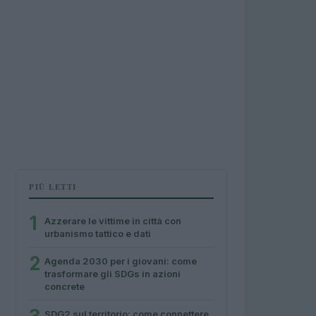
PIÙ LETTI
1
Azzerare le vittime in città con
urbanismo tattico e dati
2
Agenda 2030 per i giovani: come
trasformare gli SDGs in azioni
concrete
SDG2 sul territorio: come connettere