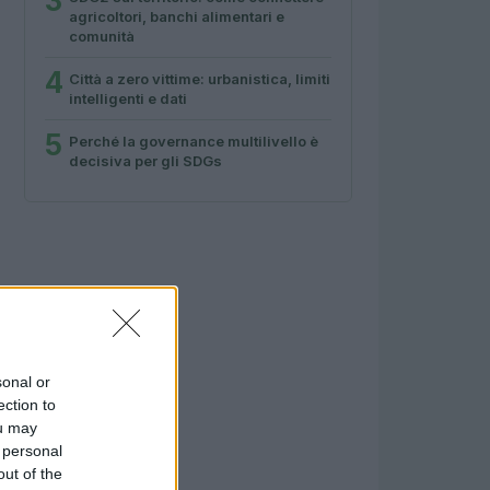
3
agricoltori, banchi alimentari e
comunità
4
Città a zero vittime: urbanistica, limiti
intelligenti e dati
5
Perché la governance multilivello è
decisiva per gli SDGs
sonal or
ection to
ou may
 personal
out of the