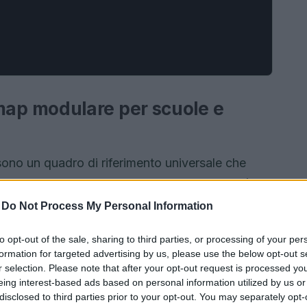
ap modulare per scuole e
ono un quadro di riferimento universale che
nili a trasformare aspirazioni di sostenibilità in
llo studio e nel volontariato richiede un approccio
-
Do Not Process My Personal Information
ie didattiche coerenti, collaborazione con il
to opt-out of the sale, sharing to third parties, or processing of your per
ultati. Questo articolo propone una guida
formation for targeted advertising by us, please use the below opt-out s
a contesti diversi, mantenendo solide basi
r selection. Please note that after your opt-out request is processed y
eing interest-based ads based on personal information utilized by us or
tto.
disclosed to third parties prior to your opt-out. You may separately opt-