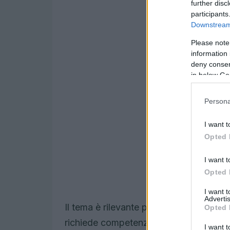
further disc
participants
Downstream 
Please note
information 
deny consent
in below Go
Persona
I want t
Opted 
I want t
Opted 
I want 
Advertis
Il tema è rilevante perché l’educazione 
Opted 
richiede competenze, comportamenti e p
I want t