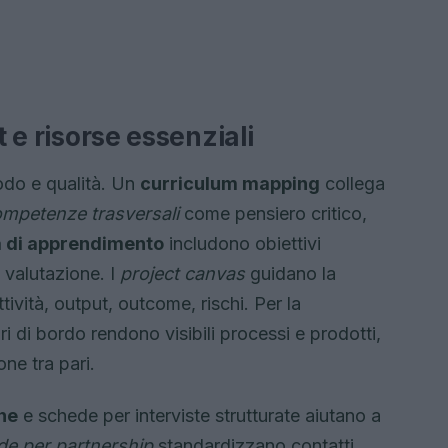
t e risorse essenziali
odo e qualità. Un
curriculum mapping
collega
mpetenze trasversali
come pensiero critico,
à di apprendimento
includono obiettivi
i valutazione. I
project canvas
guidano la
tività, output, outcome, rischi. Per la
ri di bordo rendono visibili processi e prodotti,
ne tra pari.
ne
e schede per interviste strutturate aiutano a
de per partnership
standardizzano contatti,