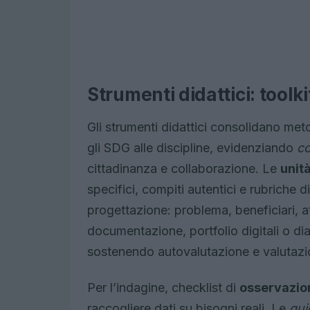
Strumenti didattici: toolki
Gli strumenti didattici consolidano met
gli SDG alle discipline, evidenziando
co
cittadinanza e collaborazione. Le
unit
specifici, compiti autentici e rubriche d
progettazione: problema, beneficiari, at
documentazione, portfolio digitali o dia
sostenendo autovalutazione e valutazio
Per l’indagine, checklist di
osservazio
raccogliere dati su bisogni reali. Le
gui