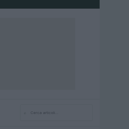
⌕
Cerca