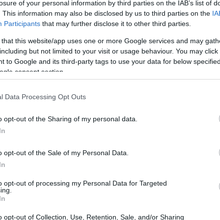
losure of your personal information by third parties on the IAB’s list of
. This information may also be disclosed by us to third parties on the
IA
Participants
that may further disclose it to other third parties.
 that this website/app uses one or more Google services and may gath
including but not limited to your visit or usage behaviour. You may click 
 to Google and its third-party tags to use your data for below specifi
ogle consent section.
l Data Processing Opt Outs
o opt-out of the Sharing of my personal data.
In
o opt-out of the Sale of my Personal Data.
In
to opt-out of processing my Personal Data for Targeted
ing.
alla sostenibilità non è solo conoscenza teorica:
In
rogetti che generino benefici tangibili.
o opt-out of Collection, Use, Retention, Sale, and/or Sharing