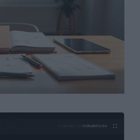
Ad
hub
Media
POWERED BY