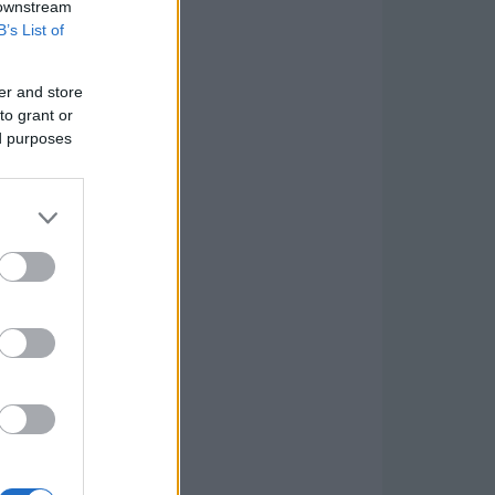
 downstream
B’s List of
er and store
to grant or
ed purposes