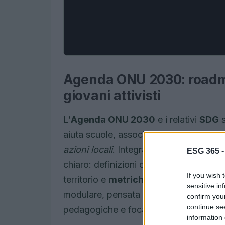
Agenda ONU 2030: roadm
giovani attivisti
L’
Agenda ONU 2030
e i relativi
SDG
s
aiuta scuole, associazioni e gruppi giova
azioni locali
. Integrare gli obiettivi ne
ESG 365 
chiaro: definizioni condivise, metodolog
If you wish 
territorio e
metriche
per valutare i ris
sensitive in
modulare, pensata per essere adattata 
confirm you
continue se
pedagogiche e focalizzazione sull’impa
information 