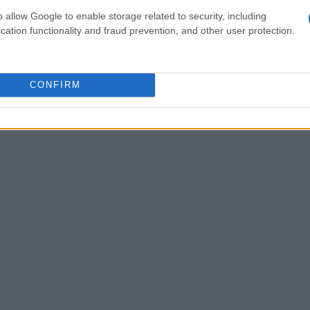
o allow Google to enable storage related to security, including
collegare gli SDG a competenze disciplinari; i
cation functionality and fraud prevention, and other user protection.
ogni del quartiere e ancorare l’apprendimento a
so di un linguaggio comune (obiettivi, risultati,
r docenti, famiglie, partner e istituzioni,
CONFIRM