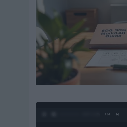
0:28 / 1:23
1
/
4