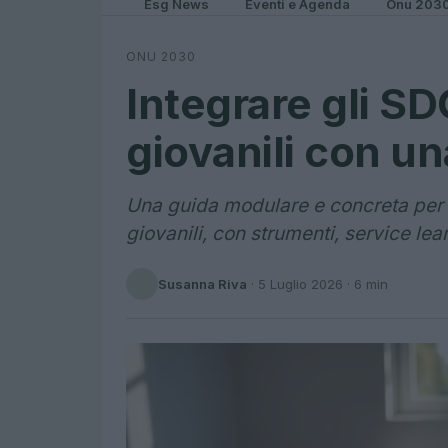
Esg News
Eventi e Agenda
Onu 203
ONU 2030
Integrare gli SD
giovanili con u
Una guida modulare e concreta per po
giovanili, con strumenti, service lea
Susanna Riva
·
5 Luglio 2026
· 6 min