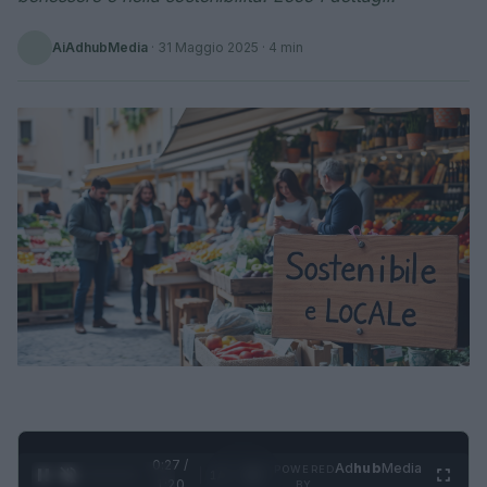
AiAdhubMedia
·
31 Maggio 2025
· 4 min
0:28 /
Ad
hub
Media
POWERED
1
/
4
1:20
BY