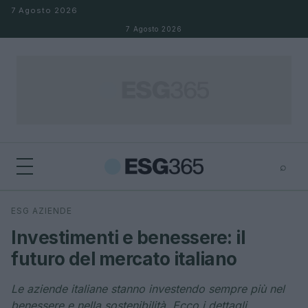
Salta al contenuto
7 Agosto 2026
7 Agosto 2026
⌕
×
⌕
ESG AZIENDE
Cerca
Investimenti e benessere: il
futuro del mercato italiano
Le aziende italiane stanno investendo sempre più nel
benessere e nella sostenibilità. Ecco i dettagli.