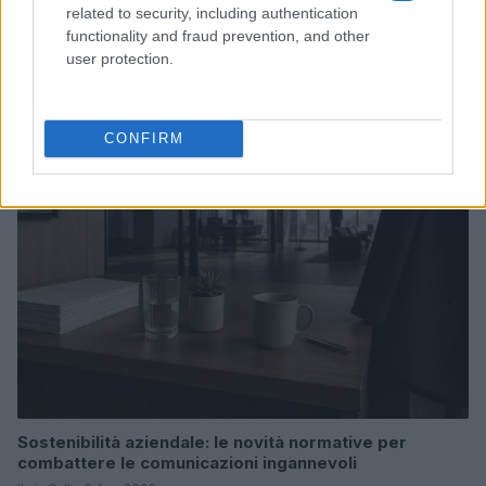
related to security, including authentication
functionality and fraud prevention, and other
Credito bancario e ESG: preparare l’azienda in modo
user protection.
rigoroso
Andrea Innocenti · 6 Ago 2026
CONFIRM
ESG AZIENDE
Sostenibilità aziendale: le novità normative per
combattere le comunicazioni ingannevoli