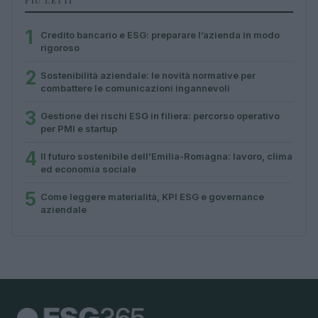
PIÙ LETTI
1
Credito bancario e ESG: preparare l’azienda in modo
rigoroso
2
Sostenibilità aziendale: le novità normative per
combattere le comunicazioni ingannevoli
3
Gestione dei rischi ESG in filiera: percorso operativo
per PMI e startup
4
Il futuro sostenibile dell’Emilia-Romagna: lavoro, clima
ed economia sociale
5
Come leggere materialità, KPI ESG e governance
aziendale