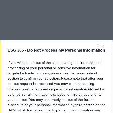
Conclusioni
ESG 365 -
Do Not Process My Personal Information
In questo panorama di cambiamento, le aziende
If you wish to opt-out of the sale, sharing to third parties, or
italiane si stanno dimostrando pronte a investire nel
processing of your personal or sensitive information for
targeted advertising by us, please use the below opt-out
benessere e nella sostenibilità. Con iniziative che
section to confirm your selection. Please note that after your
spaziano dalla salute alimentare all’innovazione nel
opt-out request is processed you may continue seeing
fitness, si può dire che l’Italia sta compiendo passi
interest-based ads based on personal information utilized by
us or personal information disclosed to third parties prior to
significativi verso un futuro che pone l’accento su
your opt-out. You may separately opt-out of the further
valori etici e sociali. La strada è ancora lunga, ma il
disclosure of your personal information by third parties on the
potenziale per una vera trasformazione è evidente.
IAB’s list of downstream participants. This information may