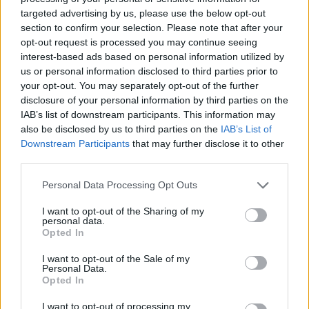
targeted advertising by us, please use the below opt-out
section to confirm your selection. Please note that after your
opt-out request is processed you may continue seeing
interest-based ads based on personal information utilized by
Continua a leggere
us or personal information disclosed to third parties prior to
your opt-out. You may separately opt-out of the further
disclosure of your personal information by third parties on the
ONU 2030
IAB’s list of downstream participants. This information may
also be disclosed by us to third parties on the
IAB’s List of
Downstream Participants
that may further disclose it to other
third parties.
Please note that this website/app uses one or more Google
Personal Data Processing Opt Outs
services and may gather and store information including but
not limited to your visit or usage behaviour. You may click to
I want to opt-out of the Sharing of my
personal data.
grant or deny consent to Google and its third-party tags to
Opted In
use your data for below specified purposes in below Google
consent section.
I want to opt-out of the Sale of my
Personal Data.
Opted In
SDG2 sul territorio: come connettere agricoltori,
banchi alimentari e comunità
I want to opt-out of processing my