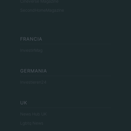
Cineverse Magazine
SecondHomeMagazine
FRANCIA
InvestirMag
GERMANIA
Investieren24
UK
News Hub UK
Lgbtq News