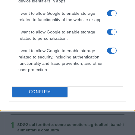
device identifiers in apps.
I want to allow Google to enable storage
related to functionality of the website or app.
I want to allow Google to enable storage
related to personalization.
I want to allow Google to enable storage
related to security, including authentication
functionality and fraud prevention, and other
user protection.
Perché la governance multilivello è decisiva per gli
SDGs
Ilaria Galli · 1 Ago 2026
CONFIRM
PIÙ LETTI
1
SDG2 sul territorio: come connettere agricoltori, banchi
alimentari e comunità