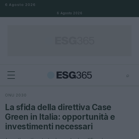
Salta al contenuto
6 Agosto 2026
6 Agosto 2026
⌕
×
⌕
ONU 2030
Cerca
La sfida della direttiva Case
Green in Italia: opportunità e
investimenti necessari