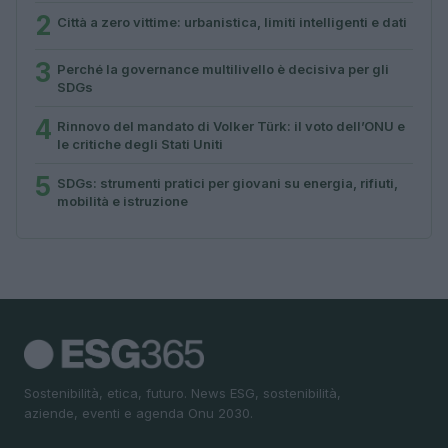
2
Città a zero vittime: urbanistica, limiti intelligenti e dati
3
Perché la governance multilivello è decisiva per gli
SDGs
4
Rinnovo del mandato di Volker Türk: il voto dell’ONU e
le critiche degli Stati Uniti
5
SDGs: strumenti pratici per giovani su energia, rifiuti,
mobilità e istruzione
Sostenibilità, etica, futuro. News ESG, sostenibilità,
aziende, eventi e agenda Onu 2030.