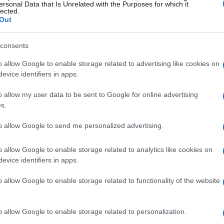
sere molto più elevato, arrivando a milioni.
ersonal Data that Is Unrelated with the Purposes for which it
lected.
a sulla Terra: assorbono il
30%
dell’anidride
Out
a mitigare gli effetti del cambiamento climatico.
consents
endono dalla biodiversità marina per il loro
o allow Google to enable storage related to advertising like cookies on
otare che il
40%
degli oceani è già
evice identifiers in apps.
à umane. Inquinamento, sovrasfruttamento delle
o allow my user data to be sent to Google for online advertising
no solo alcune delle problematiche che minacciano
s.
che la situazione richiede un intervento urgente.
to allow Google to send me personalized advertising.
 un futuro sostenibile
o allow Google to enable storage related to analytics like cookies on
evice identifiers in apps.
ella vita che in essi prospera, l’Agenda 2030
o allow Google to enable storage related to functionality of the website
rincipali c’è quella di
ridurre l’inquinamento
tenzione ai rifiuti e alle sostanze nutritive che
o allow Google to enable storage related to personalization.
20, era fondamentale gestire le attività di