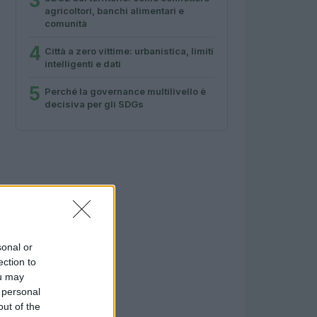
3
agricoltori, banchi alimentari e
comunità
4
Città a zero vittime: urbanistica, limiti
intelligenti e dati
5
Perché la governance multilivello è
decisiva per gli SDGs
sonal or
ection to
ou may
 personal
out of the