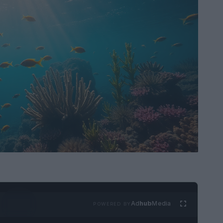
Ad
hub
Media
POWERED BY