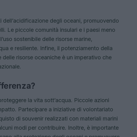
etti dell’acidificazione degli oceani, promuovendo
velli. Le piccole comunità insulari e i paesi meno
’uso sostenibile delle risorse marine,
a e resiliente. Infine, il potenziamento della
le delle risorse oceaniche è un imperativo che
azionale.
fferenza?
proteggere la vita sott’acqua. Piccole azioni
tto. Partecipare a iniziative di volontariato
cquisto di souvenir realizzati con materiali marini
alcuni modi per contribuire. Inoltre, è importante
icano alla protezione degli oceani e promuovere