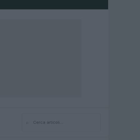
⌕
Cerca