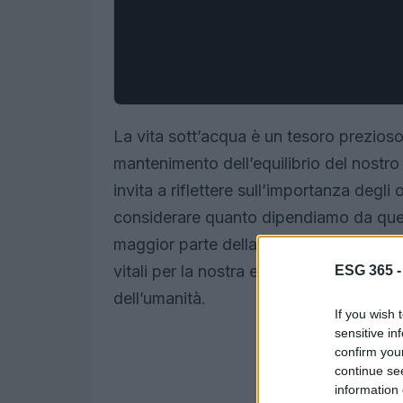
La vita sott’acqua è un tesoro prezios
mantenimento dell’equilibrio del nostro
invita a riflettere sull’importanza degli
considerare quanto dipendiamo da ques
maggior parte della superficie terrestr
vitali per la nostra esistenza. La loro s
ESG 365 
dell’umanità.
If you wish 
sensitive in
confirm you
continue se
information 