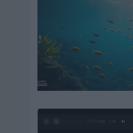
0:28 / 1:21
1
/
4