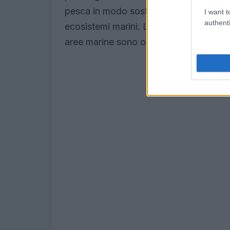
pesca in modo sostenibile per evitare l
I want t
authenti
ecosistemi marini. La regolazione della
aree marine sono obiettivi di primaria 