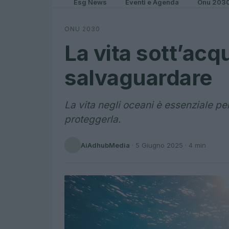
Esg News
Eventi e Agenda
Onu 203
ONU 2030
La vita sott’acq
salvaguardare
La vita negli oceani è essenziale pe
proteggerla.
AiAdhubMedia
·
5 Giugno 2025
· 4 min