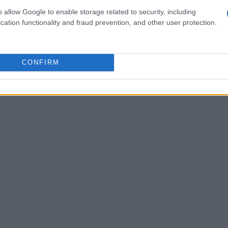
’esaurimento delle risorse e proteggere gli
o allow Google to enable storage related to security, including
cation functionality and fraud prevention, and other user protection.
 pesca e la protezione di almeno il
10%
delle
importanza.
CONFIRM