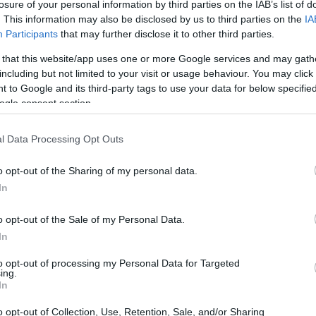
losure of your personal information by third parties on the IAB’s list of
. This information may also be disclosed by us to third parties on the
IA
Participants
that may further disclose it to other third parties.
 that this website/app uses one or more Google services and may gath
including but not limited to your visit or usage behaviour. You may click 
 to Google and its third-party tags to use your data for below specifi
ogle consent section.
l Data Processing Opt Outs
o opt-out of the Sharing of my personal data.
In
o opt-out of the Sale of my Personal Data.
ltà da tenere a mente
In
 ignorare le statistiche che parlano chiaro. Gli
to opt-out of processing my Personal Data for Targeted
ing.
 terrestre e contengono circa il
97%
dell’acqua
In
irca
200.000
specie marine già identificate, ma
o opt-out of Collection, Use, Retention, Sale, and/or Sharing