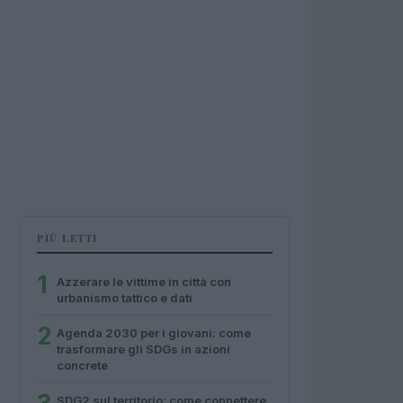
PIÙ LETTI
1
Azzerare le vittime in città con
urbanismo tattico e dati
2
Agenda 2030 per i giovani: come
trasformare gli SDGs in azioni
concrete
SDG2 sul territorio: come connettere