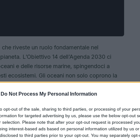
o che riveste un ruolo fondamentale nel
 pianeta. L’Obiettivo 14 dell’Agenda 2030 ci
 oceani e delle risorse marine, spingendoci a
ti ecosistemi. Gli oceani non solo coprono la
e, ma sono anche responsabili di molte funzioni
alute è quindi cruciale per il benessere
-
Do Not Process My Personal Information
to opt-out of the sale, sharing to third parties, or processing of your per
formation for targeted advertising by us, please use the below opt-out s
r selection. Please note that after your opt-out request is processed y
eing interest-based ads based on personal information utilized by us or
disclosed to third parties prior to your opt-out. You may separately opt-