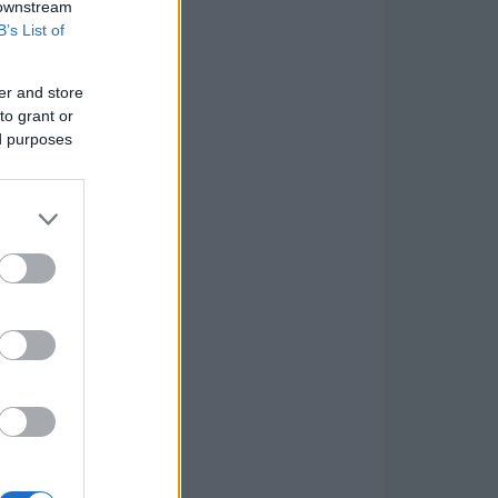
 downstream
B’s List of
er and store
to grant or
ed purposes