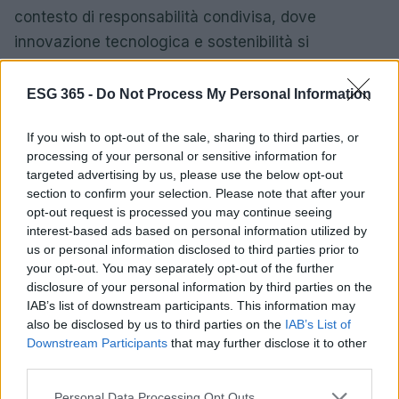
contesto di responsabilità condivisa, dove
innovazione tecnologica e sostenibilità si
alimentano reciprocamente per generare valore a
lungo termine.
ESG 365 -
Do Not Process My Personal Information
If you wish to opt-out of the sale, sharing to third parties, or
processing of your personal or sensitive information for
AUTORE
targeted advertising by us, please use the below opt-out
Francesca Galli
section to confirm your selection. Please note that after your
Francesca Galli, fiorentina con formazione
opt-out request is processed you may continue seeing
bancaria, prese la decisione di cambiare
interest-based ads based on personal information utilized by
carriera dopo un convegno a Palazzo
us or personal information disclosed to third parties prior to
Vecchio: oggi cura analisi di mercati e
your opt-out. You may separately opt-out of the further
colonne su risparmio e investimenti. In
disclosure of your personal information by third parties on the
redazione propone linee editoriali attente alla
IAB’s list of downstream participants. This information may
trasparenza e conserva l'agenda del primo
also be disclosed by us to third parties on the
IAB’s List of
impiego in banca.
Downstream Participants
that may further disclose it to other
third parties.
Please note that this website/app uses one or more Google
Personal Data Processing Opt Outs