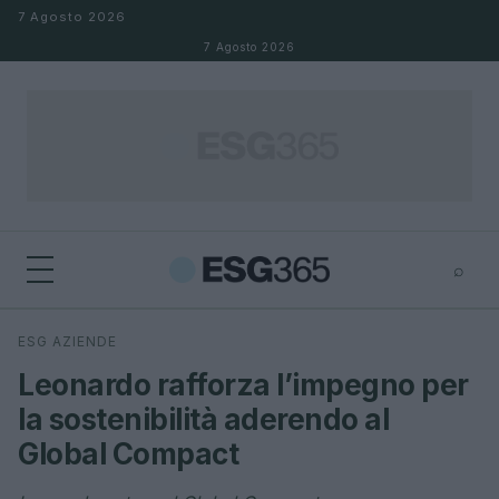
Salta al contenuto
7 Agosto 2026
7 Agosto 2026
⌕
×
⌕
ESG AZIENDE
Cerca
Leonardo rafforza l’impegno per
la sostenibilità aderendo al
Global Compact