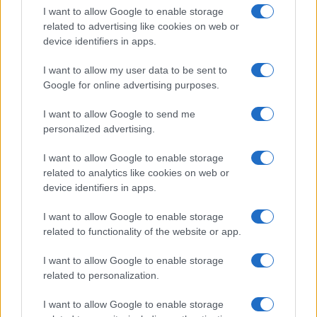
I want to allow Google to enable storage
del modo di operare.
related to advertising like cookies on web or
device identifiers in apps.
Approfondimenti: eccezioni e casi
specifici
I want to allow my user data to be sent to
Google for online advertising purposes.
Nei settori ad alta intensità di capitale, la priorità è
I want to allow Google to send me
sequenziare progetti con forte impatto su emissioni
personalized advertising.
e sicurezza, prevedendo
deroghe
temporanee solo
se esiste un piano di rientro chiaro. Nelle PMI, dove
I want to allow Google to enable storage
related to analytics like cookies on web or
le risorse sono limitate, ha senso puntare su pochi
device identifiers in apps.
KPI ad alta materialità e su soluzioni modulari:
contratti di servizio, piattaforme dati condivise,
I want to allow Google to enable storage
related to functionality of the website or app.
audit semplificati presso fornitori chiave.
I want to allow Google to enable storage
In contesti con filiere complesse, l’engagement si
related to personalization.
focalizza su nodi ad alta rilevanza, usando
I want to allow Google to enable storage
standard di
due diligence
proporzionati. Nei servizi,