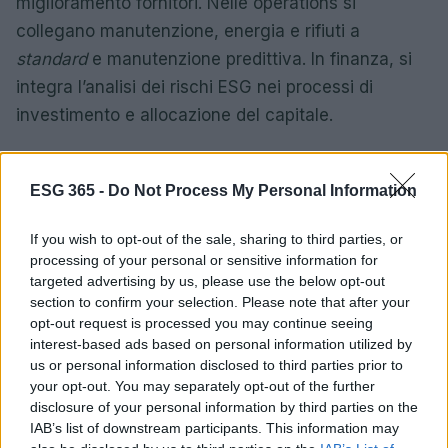
miglioramento fornitori. Nelle operations si
collegano manutenzione, energia e rifiuti a
standard
e manutenzione predittiva. In finanza, si
integra l’analisi dei rischi ESG nei processi di
investimento e allocazione del capitale.
I sistemi informativi sono l’abilitatore: definizioni
dati, controlli di qualità e
tracciabilità
. Un
data
ESG 365 -
Do Not Process My Personal Information
dictionary
ESG condiviso evita incongruenze; la
If you wish to opt-out of the sale, sharing to third parties, or
riconciliazione con ERP e HCM assicura coerenza.
processing of your personal or sensitive information for
La funzione di controllo interno verifica processi e
targeted advertising by us, please use the below opt-out
dati con piani di audit mirati, mentre la
section to confirm your selection. Please note that after your
opt-out request is processed you may continue seeing
comunicazione sostiene la comprensione diffusa
interest-based ads based on personal information utilized by
con linee guida e formazione essenziali.
us or personal information disclosed to third parties prior to
your opt-out. You may separately opt-out of the further
Monitoraggio e trasparenza: reporting
disclosure of your personal information by third parties on the
IAB’s list of downstream participants. This information may
decision-useful