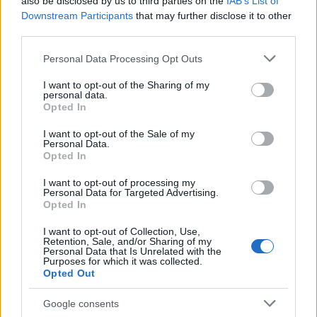
also be disclosed by us to third parties on the
IAB’s List of
Downstream Participants
that may further disclose it to other
Il reporting utile alle decisioni è tempestivo,
third parties.
comparabile e chiaro. Dashboard mensili per il
Please note that this website/app uses one or more Google
Personal Data Processing Opt Outs
management e report periodici per stakeholder
services and may gather and store information including but
chiave devono distinguere tra
leading indicators
e
not limited to your visit or usage behaviour. You may click to
I want to opt-out of the Sharing of my
personal data.
lagging indicators
evidenziando scostamenti e
grant or deny consent to Google and its third-party tags to
Opted In
use your data for below specified purposes in below Google
azioni correttive. La coerenza tra narrazione e
consent section.
I want to opt-out of the Sale of my
numeri è imprescindibile: ciò che si comunica deve
Personal Data.
Opted In
riflettere risultati e limiti, con note metodologiche e
confini di perimetro espliciti.
I want to opt-out of processing my
Personal Data for Targeted Advertising.
Opted In
Una
cultura dell’apprendimento
trasforma il
monitoraggio in miglioramento: retrospettive su
I want to opt-out of Collection, Use,
Retention, Sale, and/or Sharing of my
progetti, condivisione di lezioni apprese, revisione
Personal Data that Is Unrelated with the
Purposes for which it was collected.
delle assunzioni di business case. Nel tempo,
Opted Out
questo approccio riduce il costo del capitale,
Google consents
rafforza la resilienza e rende l’ESG parte naturale