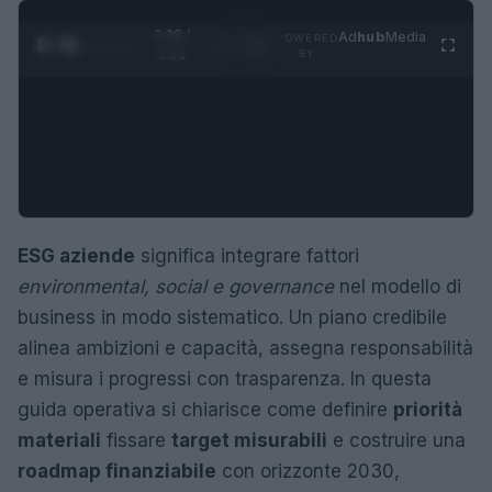
0:30 /
Ad
hub
Media
POWERED
1
/
4
1:21
BY
ESG aziende
significa integrare fattori
environmental, social e governance
nel modello di
business in modo sistematico. Un piano credibile
alinea ambizioni e capacità, assegna responsabilità
e misura i progressi con trasparenza. In questa
guida operativa si chiarisce come definire
priorità
materiali
fissare
target misurabili
e costruire una
roadmap finanziabile
con orizzonte 2030,