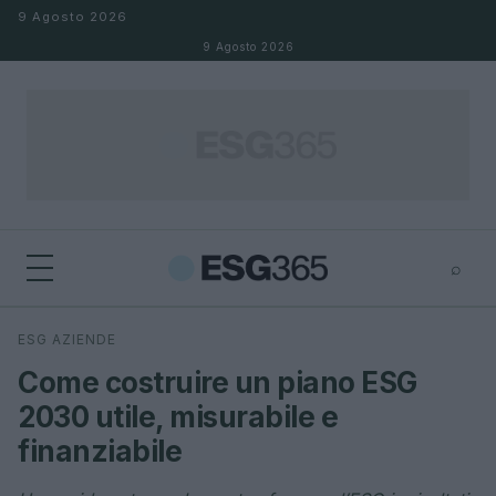
Salta al contenuto
9 Agosto 2026
9 Agosto 2026
⌕
×
⌕
ESG AZIENDE
Cerca
Come costruire un piano ESG
2030 utile, misurabile e
finanziabile