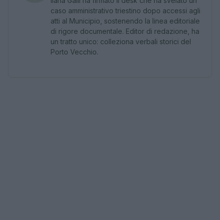
Ilaria Galli ha firmato il desk che ha svelato un
caso amministrativo triestino dopo accessi agli
atti al Municipio, sostenendo la linea editoriale
di rigore documentale. Editor di redazione, ha
un tratto unico: colleziona verbali storici del
Porto Vecchio.