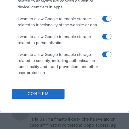
related to analytics like cookies on web or
la regola è separare attribuzione, evitare
device identifiers in apps.
sovrapposizioni e documentare la logica di calcolo
in modo verificabile.
I want to allow Google to enable storage
related to functionality of the website or app.
La misurazione ESG crea valore quando collega
I want to allow Google to enable storage
standard
riconosciuti, catene logiche robuste e
related to personalization.
modelli economici trasparenti. Unendo SASB, GRI e
I want to allow Google to enable storage
ISSB con metodologie di monetizzazione ben
related to security, including authentication
calibrate, le organizzazioni trasformano la
functionality and fraud prevention, and other
sostenibilità da elenco di azioni a
portafoglio
di
user protection.
investimenti con ritorni, rischi e priorità chiari.
CONFIRM
AUTORE
Ilaria Galli
Ilaria Galli ha firmato il desk che ha svelato un
caso amministrativo triestino dopo accessi agli