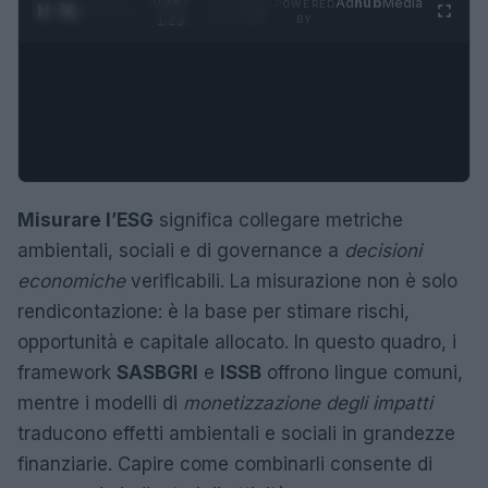
0:29 /
Ad
hub
Media
POWERED
1
/
4
1:23
BY
Misurare l’ESG
significa collegare metriche
ambientali, sociali e di governance a
decisioni
economiche
verificabili. La misurazione non è solo
rendicontazione: è la base per stimare rischi,
opportunità e capitale allocato. In questo quadro, i
framework
SASB
GRI
e
ISSB
offrono lingue comuni,
mentre i modelli di
monetizzazione degli impatti
traducono effetti ambientali e sociali in grandezze
finanziarie. Capire come combinarli consente di