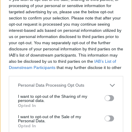
processing of your personal or sensitive information for
economico (ricavo, costo, rischio, capitale);
5)
targeted advertising by us, please use the below opt-out
scegliere il modello di monetizzazione più
section to confirm your selection. Please note that after your
appropriato e documentare le assunzioni;
6)
opt-out request is processed you may continue seeing
interest-based ads based on personal information utilized by
effettuare analisi di sensibilità e
scenario
7)
us or personal information disclosed to third parties prior to
integrare i risultati nei processi di budget, capex e
your opt-out. You may separately opt-out of the further
remunerazione.
disclosure of your personal information by third parties on the
IAB’s list of downstream participants. This information may
Elementi abilitanti: data governance con
controlli
also be disclosed by us to third parties on the
IAB’s List of
Downstream Participants
that may further disclose it to other
di qualità, allineamento tra funzioni finance e
third parties.
sustainability, e un
glossario
interno che fissi
Please note that this website/app uses one or more Google
definizioni, unità di misura e gerarchie dei dati.
Personal Data Processing Opt Outs
services and may gather and store information including but
Questo evita incoerenze tra report di sostenibilità e
not limited to your visit or usage behaviour. You may click to
I want to opt-out of the Sharing of my
personal data.
documenti finanziari.
grant or deny consent to Google and its third-party tags to
Opted In
use your data for below specified purposes in below Google
consent section.
Casi tipici ed eccezioni da gestire
I want to opt-out of the Sale of my
Personal Data.
Opted In
Un caso tipico: interventi di efficienza energetica.