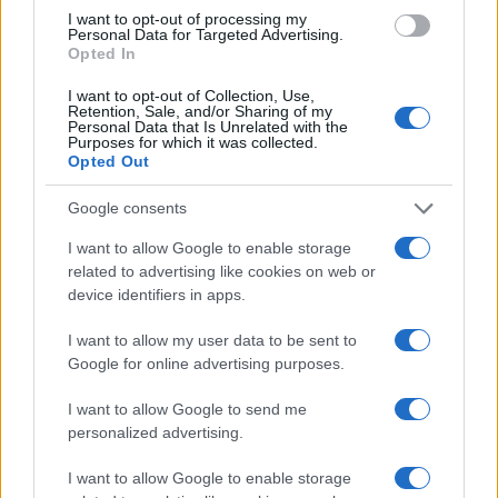
I want to opt-out of processing my
Output: kWh risparmiati. Outcome:
costi evitati
su
Personal Data for Targeted Advertising.
energia e manutenzione, rischio prezzo mitigato.
Opted In
Impatto: valore attuale dei flussi scontati,
I want to opt-out of Collection, Use,
Retention, Sale, and/or Sharing of my
includendo
prezzi ombra
del carbonio per decisioni
Personal Data that Is Unrelated with the
Purposes for which it was collected.
di lungo periodo. Un altro caso: sicurezza sul
Opted Out
lavoro. Output: ore di formazione. Outcome:
riduzione frequenza infortuni. Impatto: minori
Google consents
perdite attese
premi assicurativi ridotti,
I want to allow Google to enable storage
produttività recuperata, con stima SROI per
related to advertising like cookies on web or
device identifiers in apps.
benefici più ampi.
I want to allow my user data to be sent to
Eccezioni frequenti riguardano benefici
intangibili
Google for online advertising purposes.
come reputazione e licenza sociale. Qui è prudente
I want to allow Google to send me
usare proxy conservative e distinguere tra effetti
personalized advertising.
diretti
misurabili (es. costo del capitale) e effetti
indiretti più incerti. Nei contesti multi-stakeholder,
I want to allow Google to enable storage