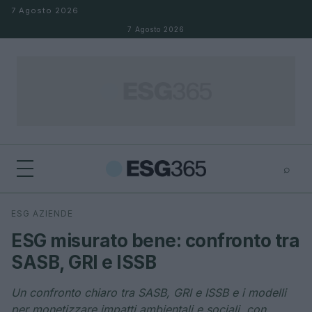
Salta al contenuto
7 Agosto 2026
7 Agosto 2026
⌕
×
⌕
ESG AZIENDE
Cerca
ESG misurato bene: confronto tra
SASB, GRI e ISSB
Un confronto chiaro tra SASB, GRI e ISSB e i modelli
per monetizzare impatti ambientali e sociali, con