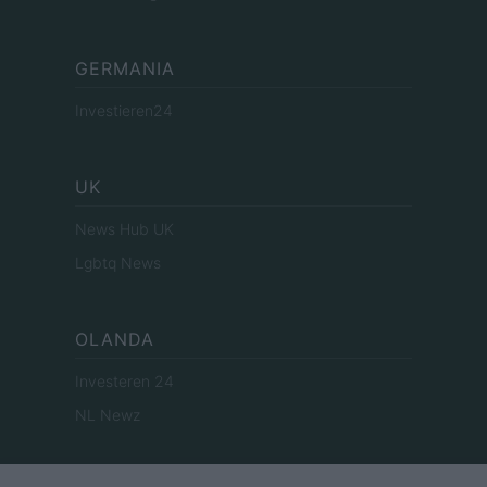
GERMANIA
Investieren24
UK
News Hub UK
Lgbtq News
OLANDA
Investeren 24
NL Newz