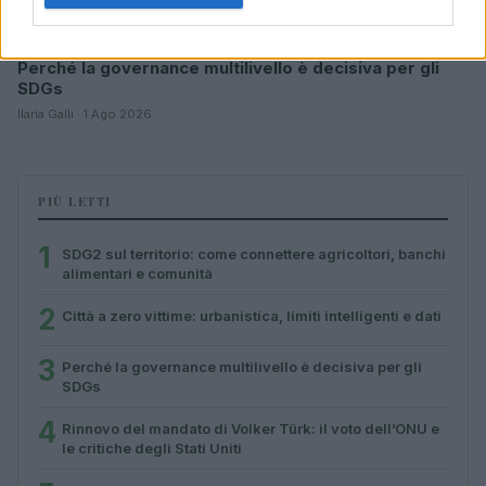
Perché la governance multilivello è decisiva per gli
SDGs
Ilaria Galli · 1 Ago 2026
PIÙ LETTI
1
SDG2 sul territorio: come connettere agricoltori, banchi
alimentari e comunità
2
Città a zero vittime: urbanistica, limiti intelligenti e dati
3
Perché la governance multilivello è decisiva per gli
SDGs
4
Rinnovo del mandato di Volker Türk: il voto dell’ONU e
le critiche degli Stati Uniti