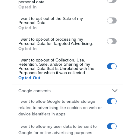
personal data.
grant or deny consent to Google and its third-party tags to
Opted In
use your data for below specified purposes in below Google
consent section.
I want to opt-out of the Sale of my
Personal Data.
Opted In
I want to opt-out of processing my
Personal Data for Targeted Advertising.
Opted In
I want to opt-out of Collection, Use,
Retention, Sale, and/or Sharing of my
Personal Data that Is Unrelated with the
Purposes for which it was collected.
SDG2 sul territorio: come connettere agricoltori,
Opted Out
banchi alimentari e comunità
Ilaria Galli · 2 Ago 2026
Google consents
ONU 2030
I want to allow Google to enable storage
related to advertising like cookies on web or
device identifiers in apps.
I want to allow my user data to be sent to
Google for online advertising purposes.