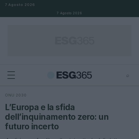
Salta al contenuto
7 Agosto 2026
7 Agosto 2026
⌕
×
⌕
ONU 2030
Cerca
L’Europa e la sfida
dell’inquinamento zero: un
futuro incerto