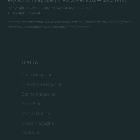
esg-365.com is a property of AdHub Media S.r.l. — REA 2729933
Copyright © 2026 · Edito da AdHub Media — Italia
Tutti i diritti riservati
I contenuti sono curati dalla redazione con il supporto di strumenti digitali e
realizzati in collaborazione con autori indipendenti.
ITALIA
Casa Magazine
Cineverse Magazine
Donne Magazine
Food Blog
Milano Notizie
Motor Magazine
Notizie.it