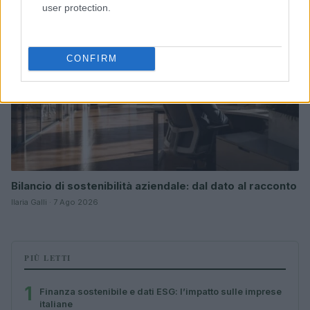
user protection.
CONFIRM
Bilancio di sostenibilità aziendale: dal dato al racconto
Ilaria Galli · 7 Ago 2026
PIÙ LETTI
1
Finanza sostenibile e dati ESG: l’impatto sulle imprese
italiane