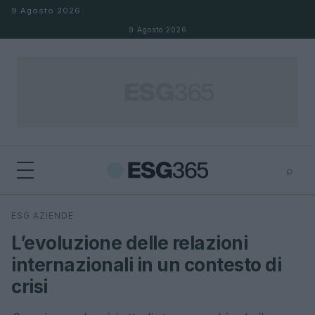
Salta al contenuto
9 Agosto 2026
9 Agosto 2026
⌕
×
⌕
ESG AZIENDE
Cerca
L’evoluzione delle relazioni
internazionali in un contesto di
crisi