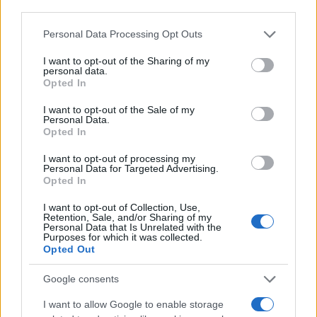
third parties.
Please note that this website/app uses one or more Google
Personal Data Processing Opt Outs
services and may gather and store information including but
not limited to your visit or usage behaviour. You may click to
I want to opt-out of the Sharing of my
Continua a leggere
personal data.
grant or deny consent to Google and its third-party tags to
Opted In
use your data for below specified purposes in below Google
consent section.
I want to opt-out of the Sale of my
ESG AZIENDE
Personal Data.
Opted In
I want to opt-out of processing my
Personal Data for Targeted Advertising.
Opted In
I want to opt-out of Collection, Use,
Retention, Sale, and/or Sharing of my
Personal Data that Is Unrelated with the
Purposes for which it was collected.
Opted Out
Google consents
I want to allow Google to enable storage
Finanza sostenibile e dati ESG: l’impatto sulle imprese